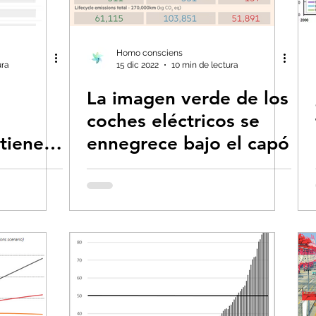
s- Insectos
Bruno Latour en español
Bu
Homo consciens
ura
15 dic 2022
10 min de lectura
La imagen verde de los
 CO2
Capitalismo -Neoliberalismo
Carbo
coches eléctricos se
tiene
ennegrece bajo el capó
Consumismo
Contaminadores: petróleo, 
r
 del
global-Colapso -Covid
Decrecimiento/Econ
 la Tierra
Dieta
Ecoansiedad - Psicologí