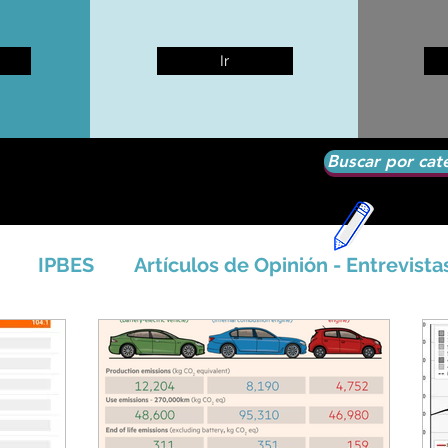
Ir
Buscar por cat
IPBES
Artículos de Opinión - Entrevista
tíficos
Seguridad Alimentaria-Agua-Dieta
icales - Bosq
Artico - Antártida - Glaciares