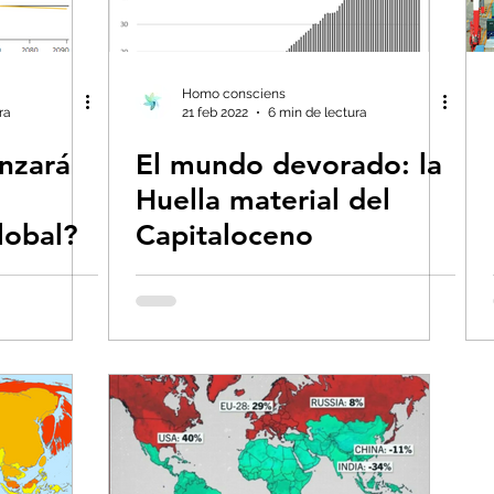
ías renovables
Eventos extremos e impact
Geoingeniería
George Monbiot en españo
Homo consciens
ra
21 feb 2022
6 min de lectura
nzará
El mundo devorado: la
Huella material del
lobal?
Capitaloceno