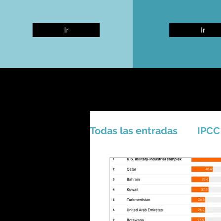
Ir
Ir
Todas las entradas
IPCC
Activismo - Greta - Cien
Amazonas - Selvas trop