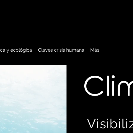
tica y ecológica
Claves crisis humana
Más
C
li
Visibil