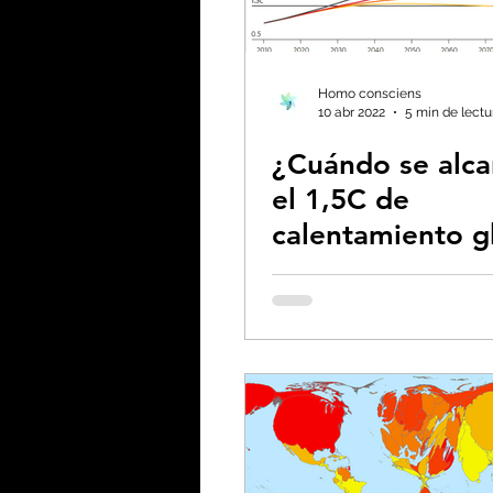
Espiritualidad
Energ
Filosofía - Sociología
Homo consciens
10 abr 2022
5 min de lectu
¿Cuándo se alca
Huella de carbono
el 1,5C de
calentamiento g