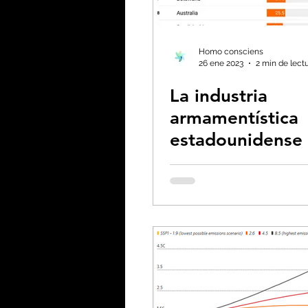
Biodiversidad - Animale
Homo consciens
26 ene 2023
2 min de lect
La industria
Calentamiento global -
armamentística
estadounidense 
Combustibles fósiles
las emisiones pe
cápita más altas
mundo
Coronavirus
Crisis 
Desforestación - Uso de