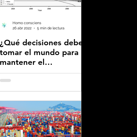
enas noticias
Homo consciens
26 abr 2022
5 min de lectura
¿Qué decisiones debe
no neutralidad
tomar el mundo para
mantener el
plástico
calentamiento global
por debajo de los 2º?
omía
a