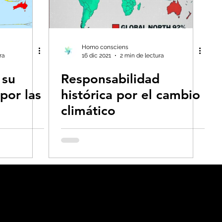
Homo consciens
ra
16 dic 2021
2 min de lectura
 su
Responsabilidad
por las
histórica por el cambio
climático