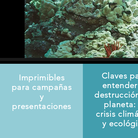
Claves p
Imprimibles
entender
para campañas
destrucció
y
planeta: 
presentaciones
crisis clim
y ecológ