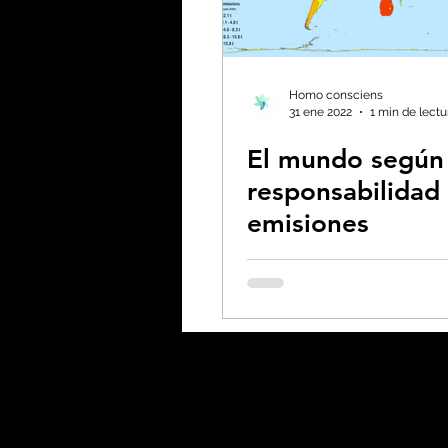
Homo consciens
31 ene 2022
1 min de lectu
El mundo según
responsabilidad 
emisiones