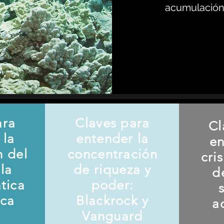
acumulación 
ara
Claves para
Cl
 la
entender la
en
n del
concentración
cri
la
de riqueza y
d
ática
poder:
ica
Blackrock y
a
Vanguard