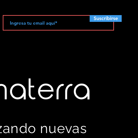
Suscribirse
materra
izando nuevas