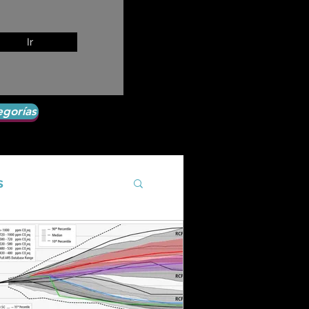
Ir
egorías
s
Agroecología