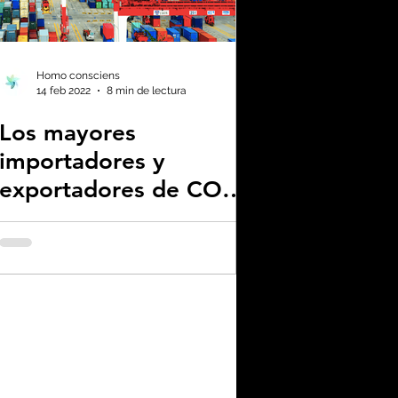
os
l
Homo consciens
14 feb 2022
8 min de lectura
Los mayores
importadores y
exportadores de CO2
del mundo