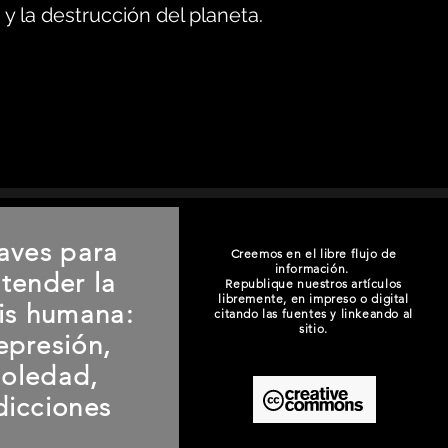
y la destrucción del planeta.
aves para
Creemos en el libre flujo de
información.
tender la
Republique nuestros artículos
libremente, en impreso o digital
sis humana:
citando las fuentes y linkeando al
sitio.
epresión,
soledad,
dicciones