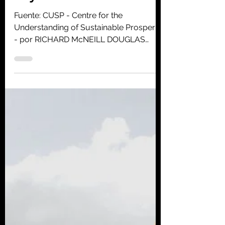
Homo consciens
11 nov 2020
9 min de lectura
Crecimiento económico:
¿nuestra religión de
hoy?
Fuente: CUSP - Centre for the
Understanding of Sustainable Prosperity
- por RICHARD McNEILL DOUGLAS
"Toda sociedad se aferra a un mito...