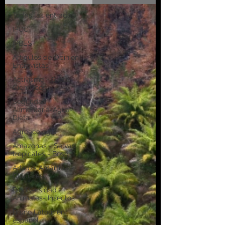
Todas las entradas
IPCC
IPBES
Artículos de Opinión -
Entrevistas
Activismo - Greta -
Científicos
Seguridad
Alimentaria-Agua-
Dieta
Agroecología
Amazonas - Selvas
tropicales - Bosq
Artico - Antártida -
Glaciares
Biodiversidad -
Animales- Insectos
Bruno Latour en
español