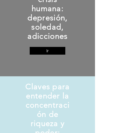
humana:
depresión,
soledad,
adicciones
Ir
Claves para
entender la
concentraci
ón de
riqueza y
poder: