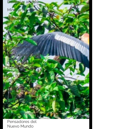
Bienestar animal
Minería Marina
Billonarios
Evolución
Capitalismo de
vigilancia
Propaganda
Tecnología digital
Concentración
riqueza y poder
Los dueños del
mundo
Nueva economía
Crítica a la
modernidad/mecanicismo
Ciencia -
Negacionismo
Pensadores del
Nuevo Mundo