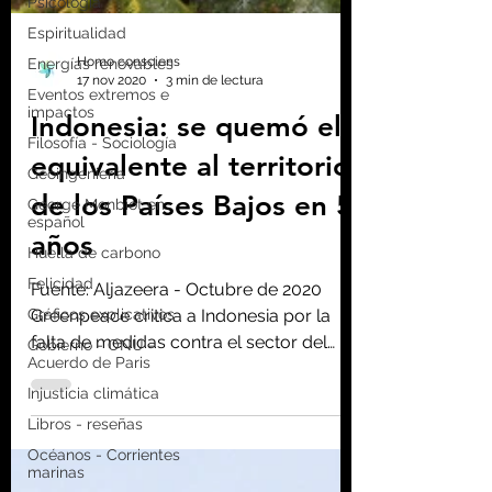
Psicología
Espiritualidad
Energías renovables
Eventos extremos e
impactos
Homo consciens
17 nov 2020
3 min de lectura
Filosofía - Sociología
Indonesia: se quemó el
Geoingeniería
George Monbiot en
equivalente al territorio
español
de los Países Bajos en 5
Huella de carbono
Felicidad
años
Gráficos explicativos
Fuente: Aljazeera - Octubre de 2020
Gobierno - ONU -
Acuerdo de Paris
Greenpeace critica a Indonesia por la
Injusticia climática
falta de medidas contra el sector del
aceite de palma, ya que...
Libros - reseñas
Océanos - Corrientes
marinas