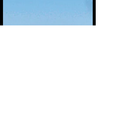
provocando una disrupción de los
niveles hormonales, reproducción,
actividad, etc.