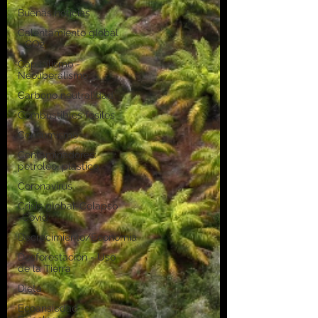
Buenas noticias
Calentamiento global
- CO2
Capitalismo -
Neoliberalismo
Carbono neutralidad
Combustibles fósiles
Consumismo
Contaminadores:
petróleo, plástico
Coronavirus
Crisis global-Colapso
-Covid
Decrecimiento/Economía
Desforestación - Uso
de la Tierra
Dieta
Ecoansiedad -