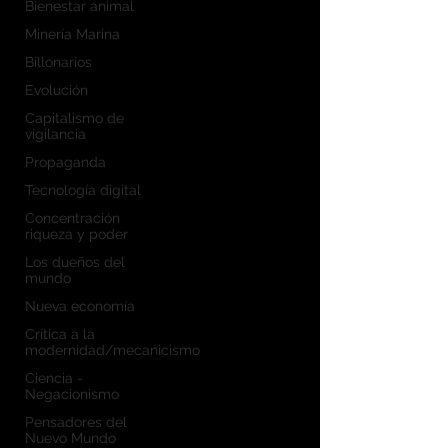
Bienestar animal
Minería Marina
Billonarios
Evolución
Capitalismo de
vigilancia
Propaganda
Tecnología digital
Concentración
riqueza y poder
Los dueños del
mundo
Nueva economía
Crítica a la
modernidad/mecanicismo
Ciencia -
Negacionismo
Pensadores del
Nuevo Mundo