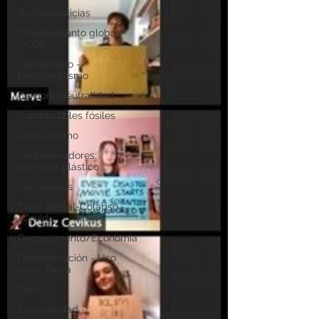
Buenas noticias
Calentamiento global
- CO2
Capitalismo -
Neoliberalismo
Carbono neutralidad
Combustibles fósiles
Consumismo
Contaminadores:
petróleo, plástico
Coronavirus
Crisis global-Colapso
-Covid
Decrecimiento/Economía
Desforestación - Uso
de la Tierra
Dieta
Ecoansiedad -