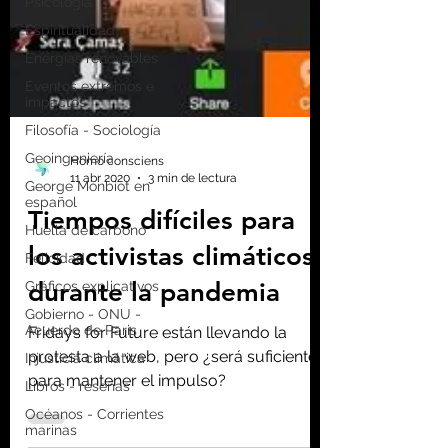
Psicología
Espiritualidad
Energías renovables
Eventos extremos e
impactos
Filosofía - Sociología
Geoingeniería
George Monbiot en
español
Huella de carbono
Felicidad
Homo consciens
Gráficos explicativos
11 abr 2020
3 min de lectura
Gobierno - ONU -
Tiempos difíciles para
Acuerdo de Paris
Injusticia climática
los activistas climáticos
Libros - reseñas
durante la pandemia
Océanos - Corrientes
marinas