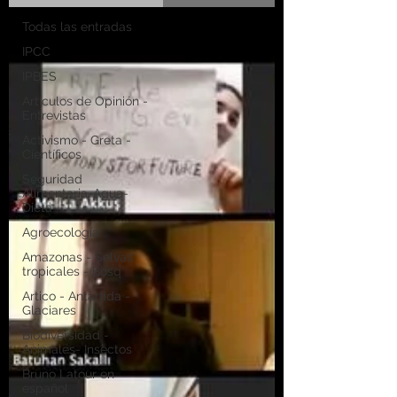
Todas las entradas
IPCC
IPBES
Artículos de Opinión -
Entrevistas
Activismo - Greta -
Científicos
Seguridad
Alimentaria-Agua-
Dieta
Agroecología
Amazonas - Selvas
tropicales - Bosq
Artico - Antártida -
Glaciares
Biodiversidad -
Animales- Insectos
Bruno Latour en
español