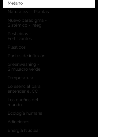
Fridays for Future están llevando la
Metano
protesta a la web, pero ¿será suficiente
Naturaleza - Plantas
para mantener el impulso?
Nuevo paradigma -
Sistémico - Integ
Pesticidas -
Fertilizantes
Plásticos
Puntos de inflexión
Greenwashing -
Simulacro verde
Temperatura
Lo esencial para
entender el CC
Los dueños del
mundo
Ecología humana
Adicciones
Energía Nuclear