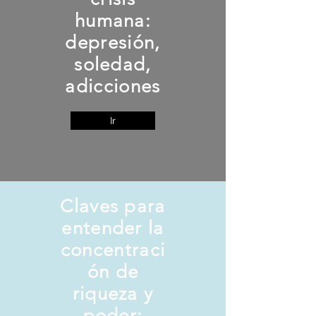
humana:
depresión,
soledad,
adicciones
Ir
Claves para
entender la
concentraci
ón de
riqueza y
poder: