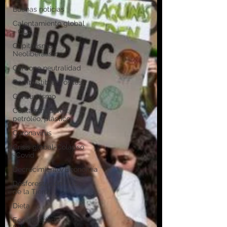
Buenas noticias
Calentamiento global
- CO2
Capitalismo -
Neoliberalismo
Carbono neutralidad
Combustibles fósiles
Consumismo
Contaminadores:
petróleo, plástico
Coronavirus
Crisis global-Colapso
-Covid
Decrecimiento/Economía
Desforestación - Uso
de la Tierra
Dieta
Ecoansiedad -