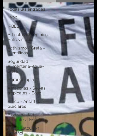
Todas las entradas
IPCC
IPBES
Artículos de Opinión -
Entrevistas
Activismo - Greta -
Científicos
Seguridad
Alimentaria-Agua-
Dieta
Agroecología
Amazonas - Selvas
tropicales - Bosq
Artico - Antártida -
Glaciares
Biodiversidad -
Animales- Insectos
Bruno Latour en
español