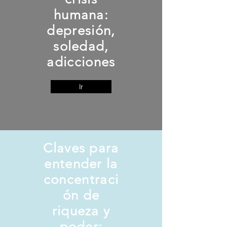
humana:
depresión,
soledad,
adicciones
Ir
Claves para
entender la
concentraci
ón de
riqueza y
poder: