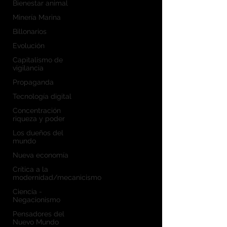
Bienestar animal
Minería Marina
Billonarios
Evolución
Capitalismo de
vigilancia
Propaganda
Tecnología digital
Concentración
riqueza y poder
Los dueños del
mundo
Nueva economía
Crítica a la
modernidad/mecanicismo
Ciencia -
Negacionismo
Pensadores del
Nuevo Mundo