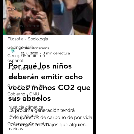
Psicología
Espiritualidad
Energías renovables
Eventos extremos e
impactos
Filosofía - Sociología
Geoingeniería
George Monbiot en
español
Huella de carbono
Homo consciens
23 jul 2020
3 min de lectura
Felicidad
Gráficos explicativos
Por qué los niños
Gobierno - ONU -
deberán emitir ocho
Acuerdo de Paris
Injusticia climática
veces menos CO2 que
Libros - reseñas
sus abuelos
Océanos - Corrientes
marinas
La próxima generación tendrá