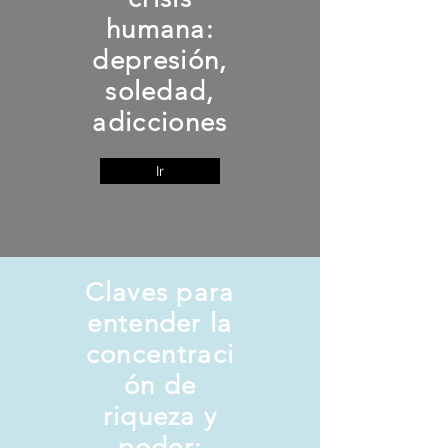
humana:
depresión,
soledad,
adicciones
Ir
Claves para
entender la
concentraci
ón de
riqueza y
poder: