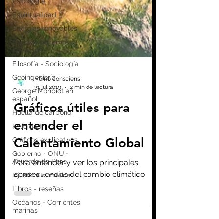
Psicología
Espiritualidad
Energías renovables
Eventos extremos e
impactos
Filosofía - Sociología
Geoingeniería
George Monbiot en
español
Huella de carbono
Felicidad
Gráficos explicativos
Homo consciens
31 jul 2019
2 min de lectura
Gobierno - ONU -
Acuerdo de Paris
Gráficos útiles para
Injusticia climática
entender el
Libros - reseñas
Calentamiento Global
Océanos - Corrientes
marinas