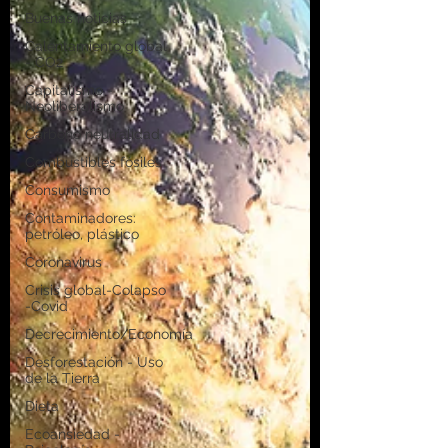
Buenas noticias
Calentamiento global
- CO2
Capitalismo -
Neoliberalismo
Carbono neutralidad
Combustibles fósiles
Consumismo
Contaminadores:
petróleo, plástico
Coronavirus
Crisis global-Colapso
-Covid
Decrecimiento/Economía
Desforestación - Uso
de la Tierra
Dieta
Ecoansiedad -