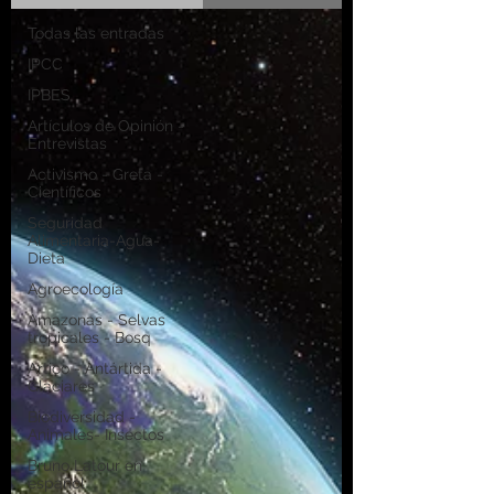
Todas las entradas
IPCC
IPBES
Artículos de Opinión -
Entrevistas
Activismo - Greta -
Científicos
Seguridad
Alimentaria-Agua-
Dieta
Agroecología
Amazonas - Selvas
tropicales - Bosq
Artico - Antártida -
Glaciares
Biodiversidad -
Animales- Insectos
Bruno Latour en
español