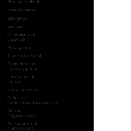
Bienestar animal
Minería Marina
Billonarios
Evolución
Capitalismo de
vigilancia
Propaganda
Tecnología digital
Concentración
riqueza y poder
Los dueños del
mundo
Nueva economía
Crítica a la
modernidad/mecanicismo
Ciencia -
Negacionismo
Pensadores del
Nuevo Mundo