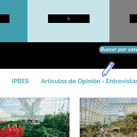
Ir
Buscar por cat
IPBES
Artículos de Opinión - Entrevista
tíficos
Seguridad Alimentaria-Agua-Dieta
icales - Bosq
Artico - Antártida - Glaciares