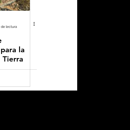
enas noticias
 de lectura
e
no neutralidad
para la
 Tierra
plástico
omía
a