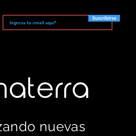
Suscribirse
materra
izando nuevas