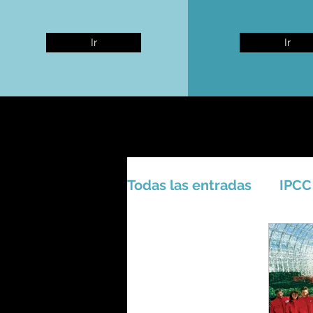
Ir
Ir
Todas las entradas
IPCC
Activismo - Greta - Cien
Amazonas - Selvas trop