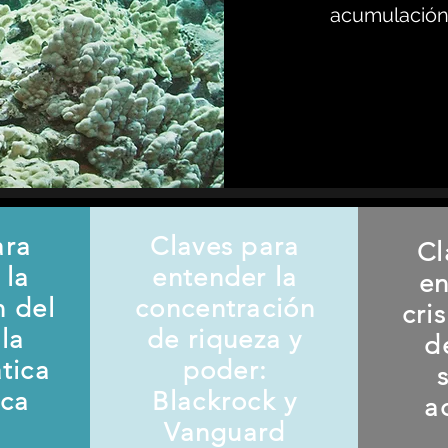
acumulación 
ara
Claves para
Cl
 la
entender la
en
n del
concentración
cri
la
de riqueza y
d
ática
poder:
ica
Blackrock y
a
Vanguard