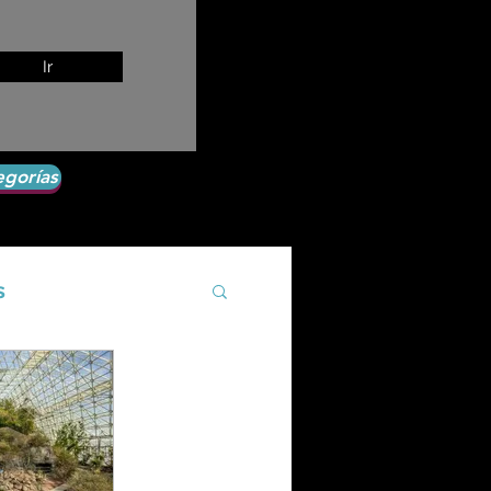
Ir
egorías
s
Agroecología