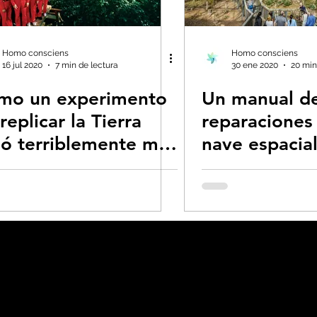
s- Insectos
Bruno Latour en español
Bu
Homo consciens
Homo consciens
16 jul 2020
7 min de lectura
30 ene 2020
20 min
mo un experimento
Un manual d
 CO2
Capitalismo -Neoliberalismo
Carbo
replicar la Tierra
reparaciones 
ió terriblemente mal
nave espacial
Consumismo
Contaminadores: petróleo, 
Documental
global-Colapso -Covid
Decrecimiento/Econ
 la Tierra
Dieta
Ecoansiedad - Psicologí