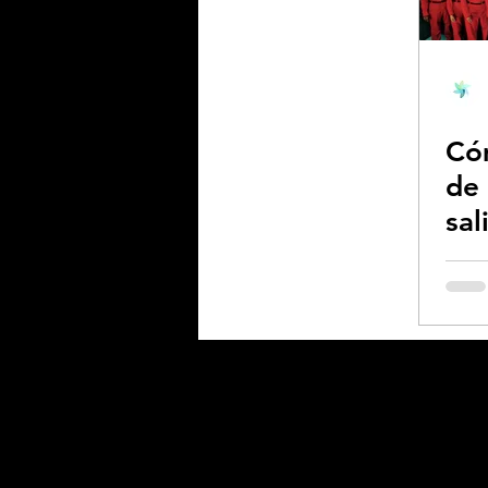
Biodiversidad - Animale
Có
Calentamiento global -
de 
sal
Combustibles fósiles
- 
Coronavirus
Crisis 
Desforestación - Uso de