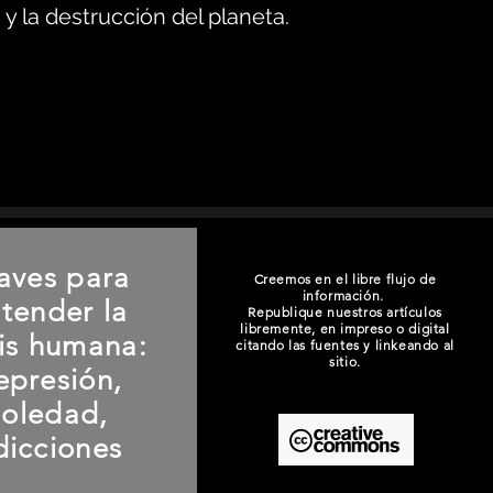
y la destrucción del planeta.
aves para
Creemos en el libre flujo de
información.
tender la
Republique nuestros artículos
libremente, en impreso o digital
sis humana:
citando las fuentes y linkeando al
sitio.
epresión,
soledad,
dicciones