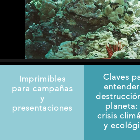
Claves p
Imprimibles
entender
para campañas
destrucció
y
planeta: 
presentaciones
crisis clim
y ecológ