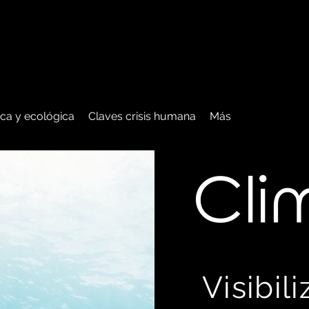
tica y ecológica
Claves crisis humana
Más
C
li
Visibil