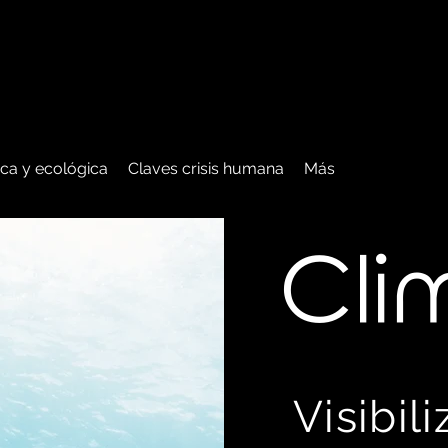
tica y ecológica
Claves crisis humana
Más
C
li
Visibil