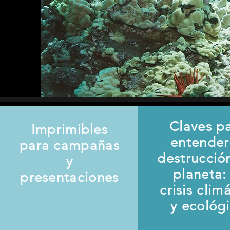
Claves p
Imprimibles
entender
para campañas
destrucció
y
planeta: 
presentaciones
crisis clim
y ecológ