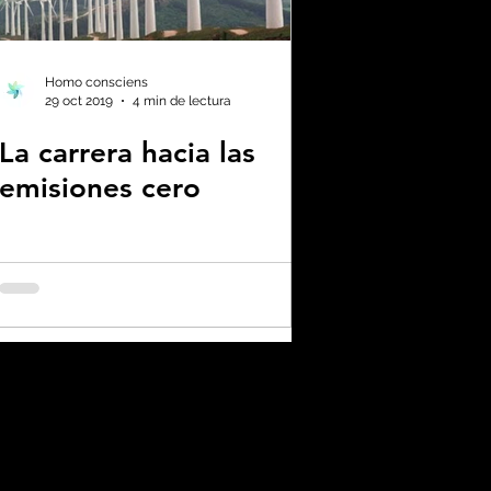
enas noticias
Homo consciens
29 oct 2019
4 min de lectura
La carrera hacia las
no neutralidad
emisiones cero
plástico
omía
a