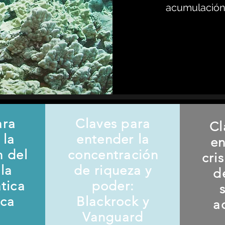
acumulación 
ara
Claves para
Cl
 la
entender la
en
n del
concentración
cri
la
de riqueza y
d
ática
poder:
ica
Blackrock y
a
Vanguard