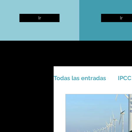
Ir
Ir
Todas las entradas
IPCC
Activismo - Greta - Cien
Amazonas - Selvas trop