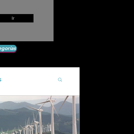
Ir
egorías
s
Agroecología