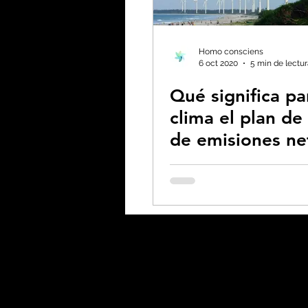
Biodiversidad - Animale
Homo consciens
6 oct 2020
5 min de lectu
Qué significa pa
Calentamiento global -
clima el plan de
de emisiones ne
Combustibles fósiles
cero para 2060?
Coronavirus
Crisis 
Desforestación - Uso de