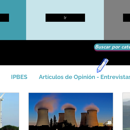
Ir
Buscar por cat
IPBES
Artículos de Opinión - Entrevista
tíficos
Seguridad Alimentaria-Agua-Dieta
icales - Bosq
Artico - Antártida - Glaciares