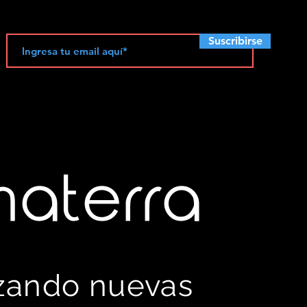
Suscribirse
materra
izando nuevas