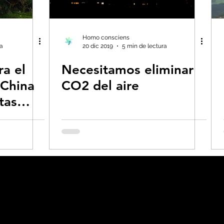
s- Insectos
Bruno Latour en español
Bu
Homo consciens
ra
20 dic 2019
5 min de lectura
ra el
Necesitamos eliminar
 CO2
Capitalismo -Neoliberalismo
Carbo
 China
CO2 del aire
tas
Consumismo
Contaminadores: petróleo, 
global-Colapso -Covid
Decrecimiento/Econ
 la Tierra
Dieta
Ecoansiedad - Psicologí