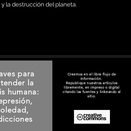
y la destrucción del planeta.
aves para
Creemos en el libre flujo de
información.
tender la
Republique nuestros artículos
libremente, en impreso o digital
sis humana:
citando las fuentes y linkeando al
sitio.
epresión,
soledad,
dicciones