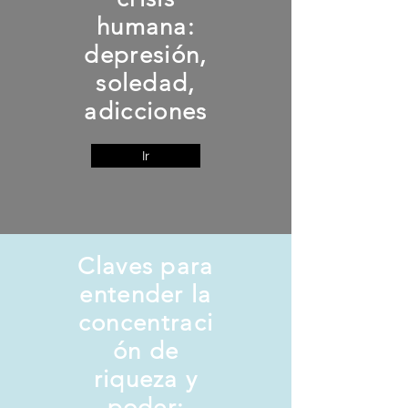
humana:
depresión,
soledad,
adicciones
Ir
Claves para
entender la
concentraci
ón de
riqueza y
poder: