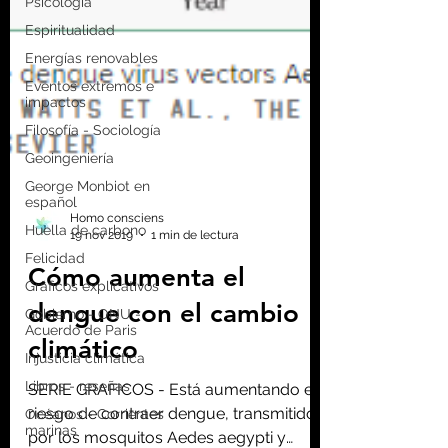
Psicología
Espiritualidad
Energías renovables
Eventos extremos e
impactos
Filosofía - Sociología
Geoingeniería
George Monbiot en
español
Huella de carbono
Felicidad
Gráficos explicativos
Homo consciens
Gobierno - ONU -
19 nov 2019
1 min de lectura
Acuerdo de Paris
Injusticia climática
Cómo aumenta el
Libros - reseñas
dengue con el cambio
Océanos - Corrientes
marinas
climático