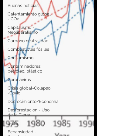
Buenas noticias
Calentamiento global
- CO2
Capitalismo -
Neoliberalismo
Carbono neutralidad
Combustibles fósiles
Consumismo
Contaminadores:
petróleo, plástico
Coronavirus
Crisis global-Colapso
-Covid
Decrecimiento/Economía
Desforestación - Uso
de la Tierra
Dieta
Ecoansiedad -