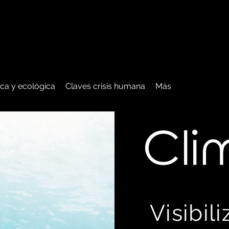
tica y ecológica
Claves crisis humana
Más
C
li
Visibil