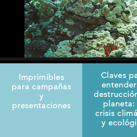
Claves p
Imprimibles
entender
para campañas
destrucció
y
planeta: 
presentaciones
crisis clim
y ecológ