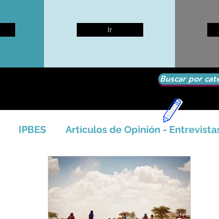
Ir
Buscar por cat
IPBES
Artículos de Opinión - Entrevista
tíficos
Seguridad Alimentaria-Agua-Dieta
icales - Bosq
Artico - Antártida - Glaciares