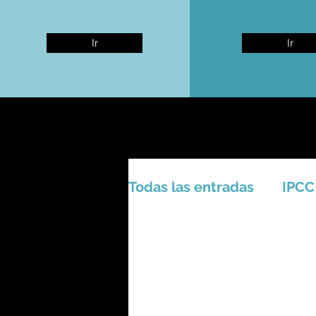
Ir
Ir
Todas las entradas
IPCC
Activismo - Greta - Cien
Amazonas - Selvas trop