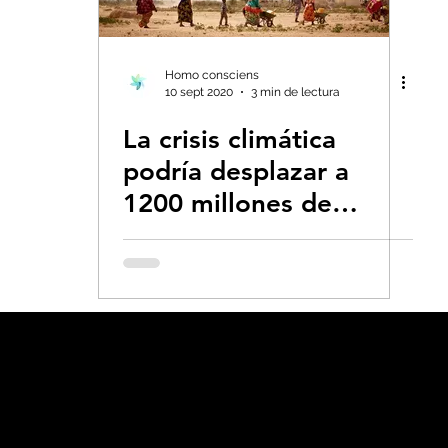
s- Insectos
Bruno Latour en español
Bu
Homo consciens
10 sept 2020
3 min de lectura
La crisis climática
 CO2
Capitalismo -Neoliberalismo
Carbo
podría desplazar a
1200 millones de
Consumismo
Contaminadores: petróleo, 
personas para 2050
global-Colapso -Covid
Decrecimiento/Econ
 la Tierra
Dieta
Ecoansiedad - Psicologí