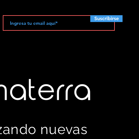
Suscribirse
materra
izando nuevas