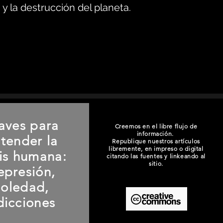
y la destrucción del planeta.
aves para
Creemos en el libre flujo de
información.
tender la
Republique nuestros artículos
libremente, en impreso o digital
sis humana:
citando las fuentes y linkeando al
sitio.
epresión,
soledad,
dicciones