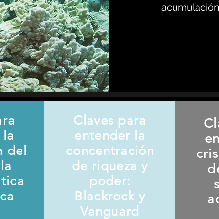
acumulación 
ara
Claves para
Cl
 la
entender la
en
n del
concentración
cri
la
de riqueza y
d
ática
poder:
ica
Blackrock y
a
Vanguard