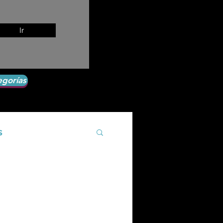
Ir
egorías
s
Agroecología