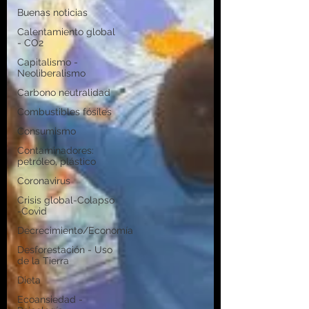
Buenas noticias
Calentamiento global
- CO2
Capitalismo -
Neoliberalismo
Carbono neutralidad
Combustibles fósiles
Consumismo
Contaminadores:
petróleo, plástico
Coronavirus
Crisis global-Colapso
-Covid
Decrecimiento/Economía
Desforestación - Uso
de la Tierra
Dieta
Ecoansiedad -