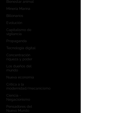
Bienestar animal
Minería Marina
Billonarios
Evolución
Capitalismo de
vigilancia
Propaganda
Tecnología digital
Concentración
riqueza y poder
Los dueños del
mundo
Nueva economía
Crítica a la
modernidad/mecanicismo
Ciencia -
Negacionismo
Pensadores del
Nuevo Mundo