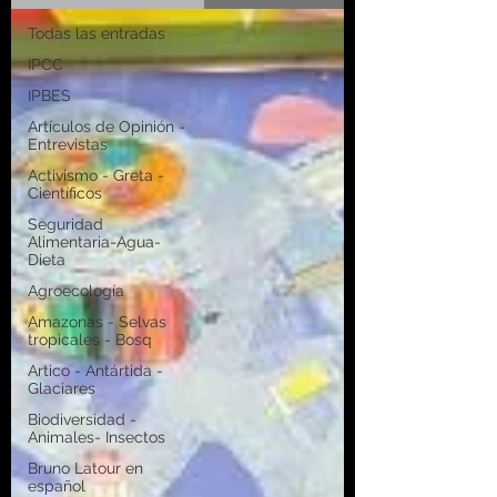
Todas las entradas
IPCC
IPBES
Artículos de Opinión -
Entrevistas
Activismo - Greta -
Científicos
Seguridad
Alimentaria-Agua-
Dieta
Agroecología
Amazonas - Selvas
tropicales - Bosq
Artico - Antártida -
Glaciares
Biodiversidad -
Animales- Insectos
Bruno Latour en
español