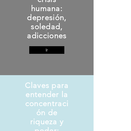
humana:
depresión,
soledad,
adicciones
Ir
Claves para
entender la
concentraci
ón de
riqueza y
poder: