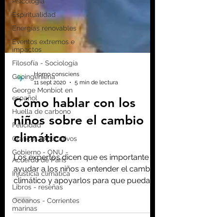
Psicología
Espiritualidad
Energías renovables
Eventos extremos e
impactos
Filosofía - Sociología
Geoingeniería
George Monbiot en
español
Huella de carbono
Felicidad
Gráficos explicativos
Homo consciens
11 sept 2020
5 min de lectura
Gobierno - ONU -
Acuerdo de Paris
Cómo hablar con los
Injusticia climática
niños sobre el cambio
Libros - reseñas
climático
Océanos - Corrientes
marinas