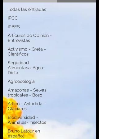
Todas las entradas
IPCC
IPBES
Artículos de Opinión -
Entrevistas
Activismo - Greta -
Científicos
Seguridad
Alimentaria-Agua-
Dieta
Agroecología
Amazonas - Selvas
tropicales - Bosq
Artico - Antártida -
Glaciares
Biodiversidad -
Animales- Insectos
Bruno Latour en
español