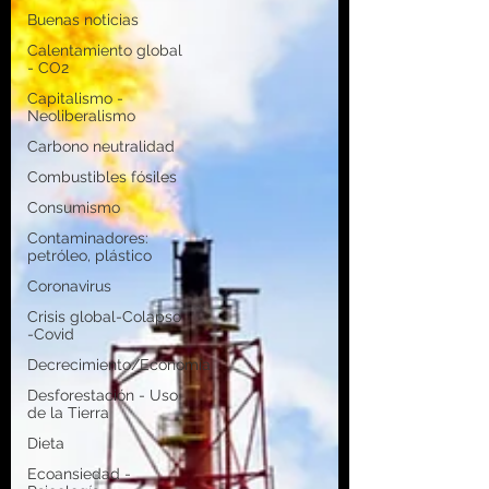
Buenas noticias
Calentamiento global
- CO2
Capitalismo -
Neoliberalismo
Carbono neutralidad
Combustibles fósiles
Consumismo
Contaminadores:
petróleo, plástico
Coronavirus
Crisis global-Colapso
-Covid
Decrecimiento/Economía
Desforestación - Uso
de la Tierra
Dieta
Ecoansiedad -