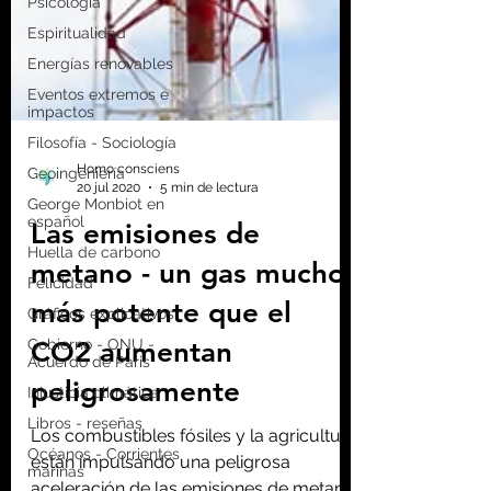
Psicología
Espiritualidad
Energías renovables
Eventos extremos e
impactos
Filosofía - Sociología
Geoingeniería
George Monbiot en
español
Huella de carbono
Felicidad
Homo consciens
Gráficos explicativos
20 jul 2020
5 min de lectura
Gobierno - ONU -
Acuerdo de Paris
Las emisiones de
Injusticia climática
metano - un gas mucho
Libros - reseñas
más potente que el
Océanos - Corrientes
marinas
CO2 aumentan