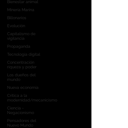
Bienestar animal
Minería Marina
Billonarios
Evolución
Capitalismo de
vigilancia
Propaganda
Tecnología digital
Concentración
riqueza y poder
Los dueños del
mundo
Nueva economía
Crítica a la
modernidad/mecanicismo
Ciencia -
Negacionismo
Pensadores del
Nuevo Mundo