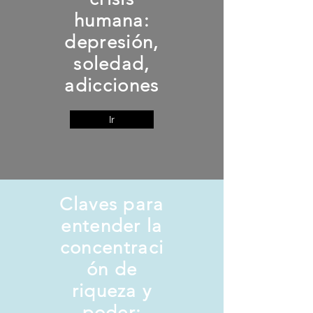
humana:
depresión,
soledad,
adicciones
Ir
Claves para
entender la
concentraci
ón de
riqueza y
poder: