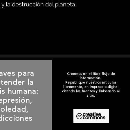
y la destrucción del planeta.
aves para
Creemos en el libre flujo de
información.
tender la
Republique nuestros artículos
libremente, en impreso o digital
sis humana:
citando las fuentes y linkeando al
sitio.
epresión,
soledad,
dicciones