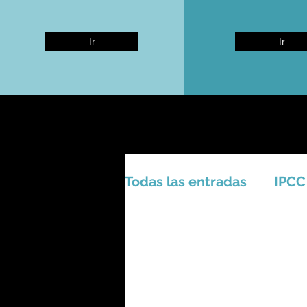
Ir
Ir
Todas las entradas
IPCC
Activismo - Greta - Cien
Amazonas - Selvas trop