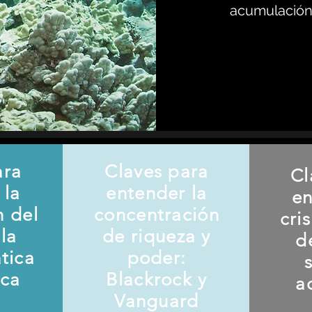
acumulación 
ara
Claves para
Cl
 la
entender la
en
n del
concentración
cri
la
de riqueza y
d
ática
poder:
ica
Blackrock y
a
Vanguard