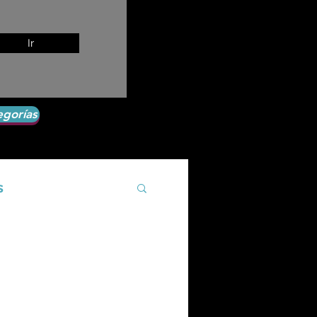
Ir
egorías
s
Agroecología