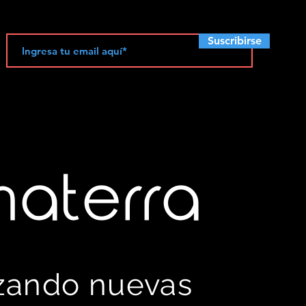
Suscribirse
materra
izando nuevas