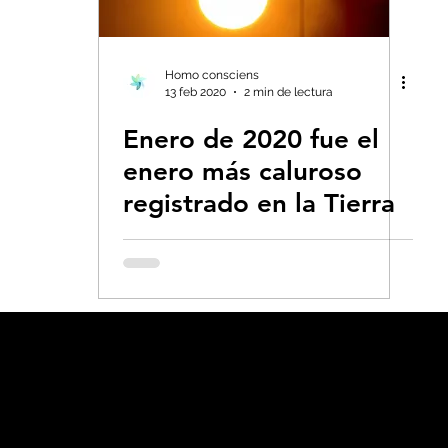
s- Insectos
Bruno Latour en español
Bu
Homo consciens
13 feb 2020
2 min de lectura
Enero de 2020 fue el
 CO2
Capitalismo -Neoliberalismo
Carbo
enero más caluroso
registrado en la Tierra
Consumismo
Contaminadores: petróleo, 
global-Colapso -Covid
Decrecimiento/Econ
 la Tierra
Dieta
Ecoansiedad - Psicologí