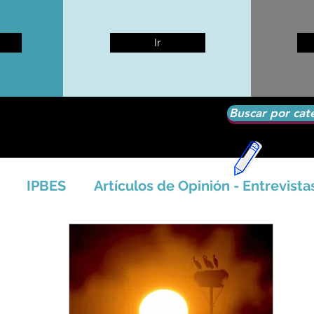
Ir
Buscar por cat
IPBES
Artículos de Opinión - Entrevista
tíficos
Seguridad Alimentaria-Agua-Dieta
icales - Bosq
Artico - Antártida - Glaciares