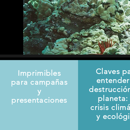
Claves p
Imprimibles
entender
para campañas
destrucció
y
planeta: 
presentaciones
crisis clim
y ecológ