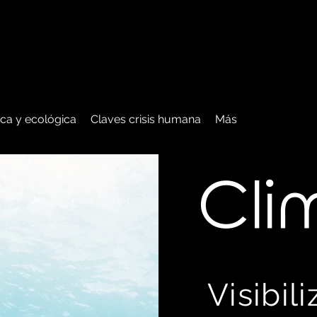
tica y ecológica
Claves crisis humana
Más
C
li
Visibil