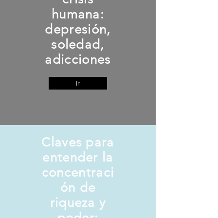
humana:
depresión,
soledad,
adicciones
Ir
Claves para
entender la
concentraci
ón de
riqueza y
poder: