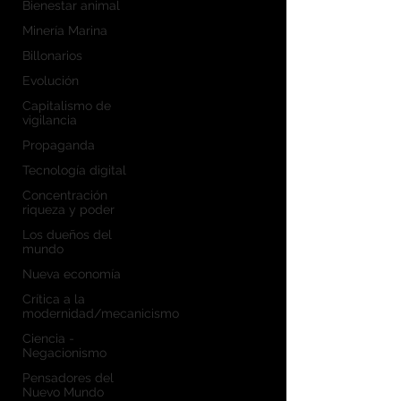
Bienestar animal
Minería Marina
Billonarios
Evolución
Capitalismo de
vigilancia
Propaganda
Tecnología digital
Concentración
riqueza y poder
Los dueños del
mundo
Nueva economía
Crítica a la
modernidad/mecanicismo
Ciencia -
Negacionismo
Pensadores del
Nuevo Mundo