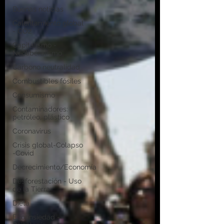
Buenas noticias
Calentamiento global
- CO2
Capitalismo -
Neoliberalismo
Carbono neutralidad
Combustibles fósiles
Consumismo
Contaminadores:
petróleo, plástico
Coronavirus
Crisis global-Colapso
-Covid
Decrecimiento/Economía
Desforestación - Uso
de la Tierra
Dieta
Ecoansiedad -