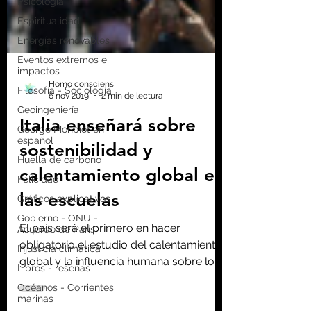
Psicología
Espiritualidad
Energías renovables
Eventos extremos e
impactos
Filosofía - Sociología
Geoingeniería
George Monbiot en
español
Huella de carbono
Homo consciens
Felicidad
6 nov 2019
2 min de lectura
Gráficos explicativos
Italia enseñará sobre
Gobierno - ONU -
sostenibilidad y
Acuerdo de Paris
Injusticia climática
calentamiento global en
Libros - reseñas
las escuelas
Océanos - Corrientes
marinas