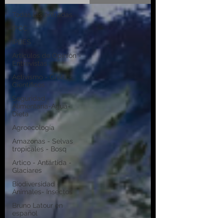
Todas las entradas
IPCC
IPBES
Artículos de Opinión -
Entrevistas
Activismo - Greta -
Científicos
Seguridad
Alimentaria-Agua-
Dieta
Agroecología
Amazonas - Selvas
tropicales - Bosq
Artico - Antártida -
Glaciares
Biodiversidad -
Animales- Insectos
Bruno Latour en
español