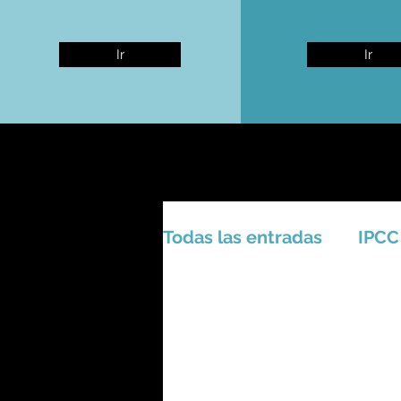
Ir
Ir
Todas las entradas
IPCC
Activismo - Greta - Cien
Amazonas - Selvas trop