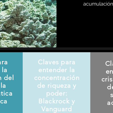
acumulación 
ara
Claves para
Cl
 la
entender la
en
n del
concentración
cri
la
de riqueza y
d
ática
poder:
ica
Blackrock y
a
Vanguard