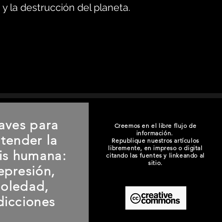
y la destrucción del planeta.
aves para
Creemos en el libre flujo de
información.
tender la
Republique nuestros artículos
libremente, en impreso o digital
sis humana:
citando las fuentes y linkeando al
sitio.
epresión,
soledad,
dicciones