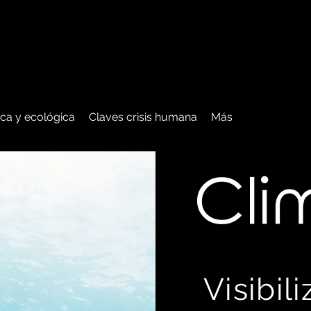
tica y ecológica
Claves crisis humana
Más
C
li
Visibil