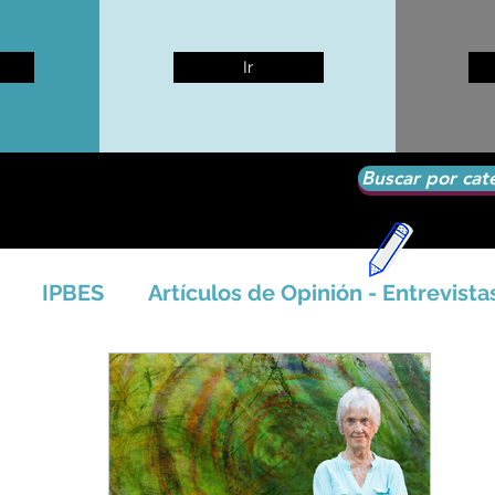
Ir
Buscar por cat
IPBES
Artículos de Opinión - Entrevista
tíficos
Seguridad Alimentaria-Agua-Dieta
icales - Bosq
Artico - Antártida - Glaciares