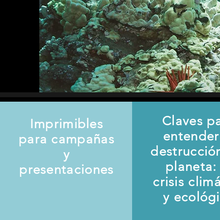
Claves p
Imprimibles
entender
para campañas
destrucció
y
planeta: 
presentaciones
crisis clim
y ecológ