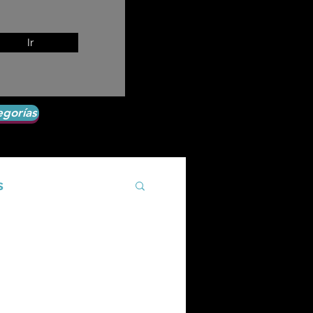
Ir
egorías
s
Agroecología