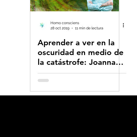
s- Insectos
Bruno Latour en español
Bu
Homo consciens
28 oct 2019
11 min de lectura
Aprender a ver en la
 CO2
Capitalismo -Neoliberalismo
Carbo
oscuridad en medio de
la catástrofe: Joanna
Consumismo
Contaminadores: petróleo, 
Macy
global-Colapso -Covid
Decrecimiento/Econ
 la Tierra
Dieta
Ecoansiedad - Psicologí