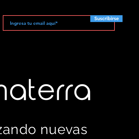
Suscribirse
materra
izando nuevas