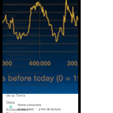
Buenas noticias
Calentamiento global
- CO2
Capitalismo -
Neoliberalismo
Carbono neutralidad
Combustibles fósiles
Consumismo
Contaminadores:
petróleo, plástico
Coronavirus
Crisis global-Colapso
-Covid
Decrecimiento/Economía
Desforestación - Uso
de la Tierra
Dieta
Ecoansiedad -