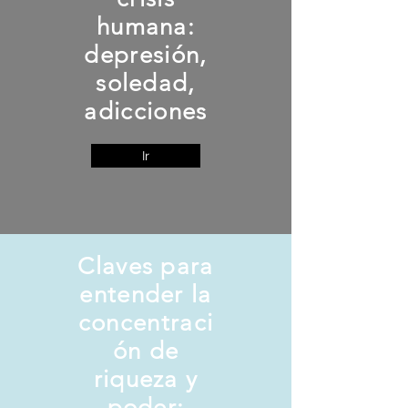
humana:
depresión,
soledad,
adicciones
Ir
Claves para
entender la
concentraci
ón de
riqueza y
poder: