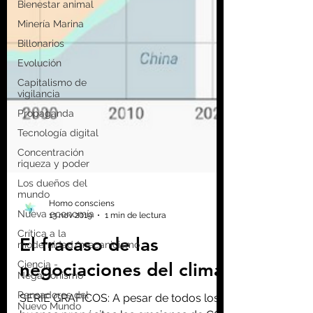
Bienestar animal
Minería Marina
Billonarios
Evolución
Capitalismo de
vigilancia
Propaganda
Tecnología digital
Concentración
riqueza y poder
Los dueños del
mundo
Nueva economía
Crítica a la
modernidad/mecanicismo
Ciencia -
Homo consciens
Negacionismo
13 nov 2019
1 min de lectura
Pensadores del
El fracaso de las
Nuevo Mundo