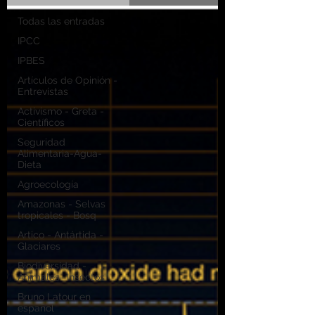
Todas las entradas
IPCC
IPBES
Artículos de Opinión -
Entrevistas
Activismo - Greta -
Científicos
Seguridad
Alimentaria-Agua-
Dieta
Agroecología
Amazonas - Selvas
tropicales - Bosq
Artico - Antártida -
Glaciares
Biodiversidad -
Animales- Insectos
Bruno Latour en
español