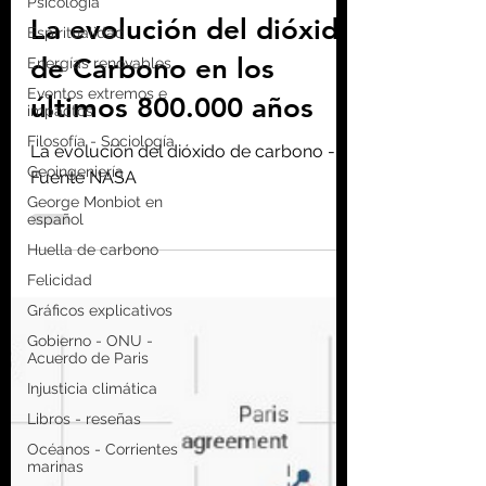
Psicología
Homo consciens
11 mar 2020
3 min de lectura
Espiritualidad
Energías renovables
La evolución del dióxido
Eventos extremos e
de Carbono en los
impactos
Filosofía - Sociología
últimos 800.000 años
Geoingeniería
La evolución del dióxido de carbono -
George Monbiot en
español
Fuente NASA
Huella de carbono
Felicidad
Gráficos explicativos
Gobierno - ONU -
Acuerdo de Paris
Injusticia climática
Libros - reseñas
Océanos - Corrientes
marinas