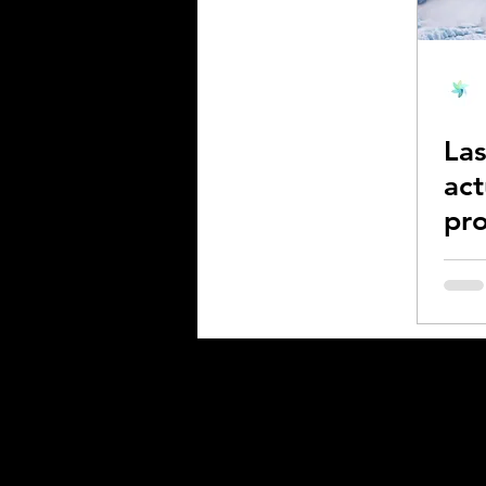
Biodiversidad - Animale
La
Calentamiento global -
act
pr
Combustibles fósiles
alt
ot
his
Coronavirus
Crisis 
Desforestación - Uso de