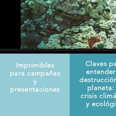
Claves p
Imprimibles
entender
para campañas
destrucció
y
planeta: 
presentaciones
crisis clim
y ecológ