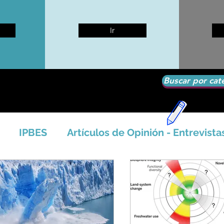
Ir
Buscar por cat
IPBES
Artículos de Opinión - Entrevista
tíficos
Seguridad Alimentaria-Agua-Dieta
icales - Bosq
Artico - Antártida - Glaciares