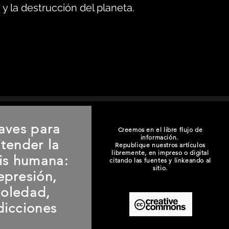
y la destrucción del planeta.
aves para
Creemos en el libre flujo de
información.
tender la
Republique nuestros artículos
libremente, en impreso o digital
sis humana:
citando las fuentes y linkeando al
sitio.
epresión,
soledad,
dicciones