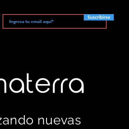
Suscribirse
materra
izando nuevas