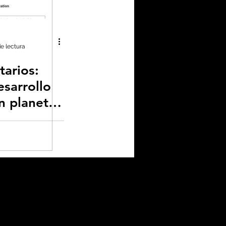
enas noticias
de lectura
tarios:
no neutralidad
esarrollo
n planeta
plástico
omía
a