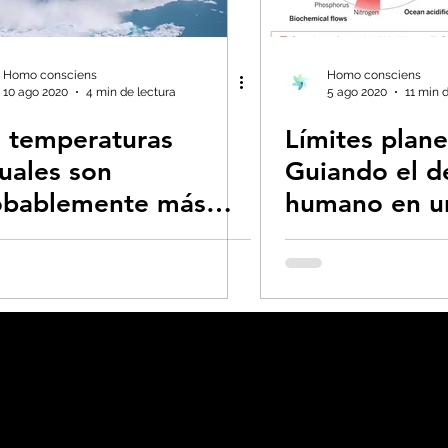
s- Insectos
Bruno Latour en español
Bu
Homo consciens
Homo consciens
10 ago 2020
4 min de lectura
5 ago 2020
11 min 
s temperaturas
Límites plane
 CO2
Capitalismo -Neoliberalismo
Carbo
uales son
Guiando el d
obablemente más
humano en u
Consumismo
Contaminadores: petróleo, 
as que en cualquier
cambiante
ro momento de la
toria
global-Colapso -Covid
Decrecimiento/Econ
 la Tierra
Dieta
Ecoansiedad - Psicologí