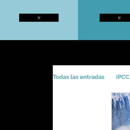
Ir
Ir
Todas las entradas
IPCC
Activismo - Greta - Cien
Amazonas - Selvas trop