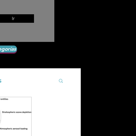
Ir
egorías
s
Agroecología