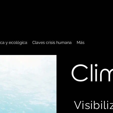
tica y ecológica
Claves crisis humana
Más
C
li
Visibil