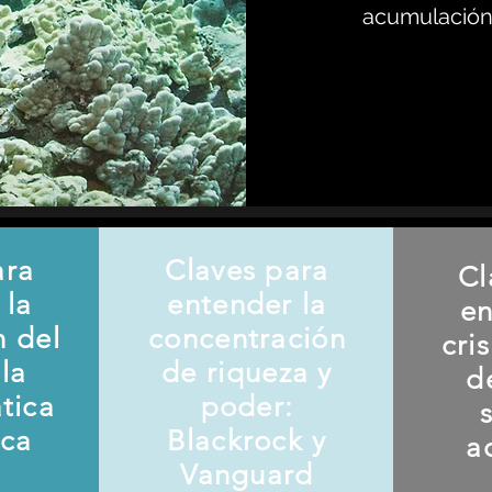
acumulación 
ara
Claves para
Cl
 la
entender la
en
n del
concentración
cri
la
de riqueza y
d
ática
poder:
ica
Blackrock y
a
Vanguard