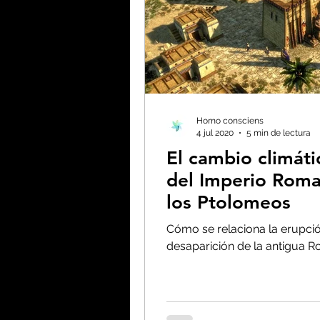
Biodiversidad - Animale
Calentamiento global -
Homo consciens
4 jul 2020
5 min de lectura
Combustibles fósiles
El cambio climáti
del Imperio Roma
los Ptolomeos
Coronavirus
Crisis 
Cómo se relaciona la erupció
desaparición de la antigua 
Desforestación - Uso de