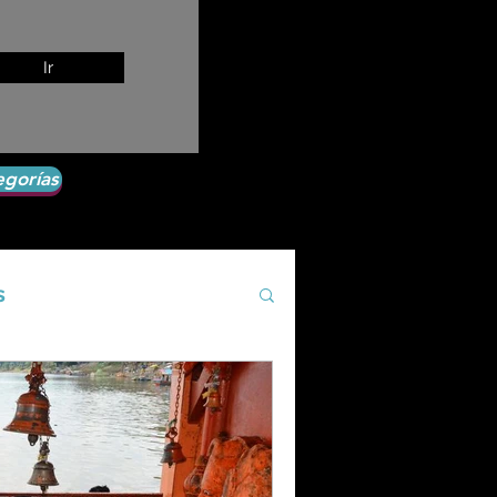
Ir
egorías
s
Agroecología