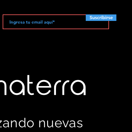
Suscribirse
materra
izando nuevas