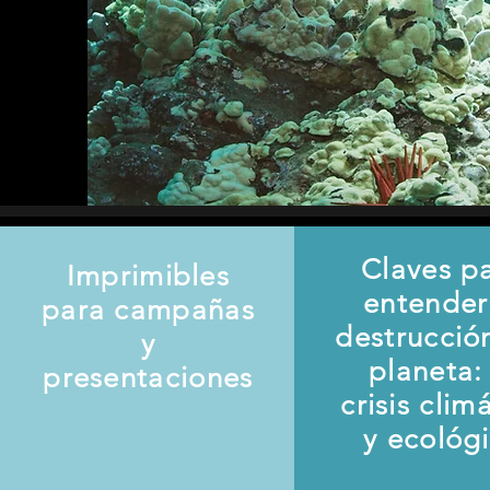
Claves p
Imprimibles
entender
para campañas
destrucció
y
planeta: 
presentaciones
crisis clim
y ecológ