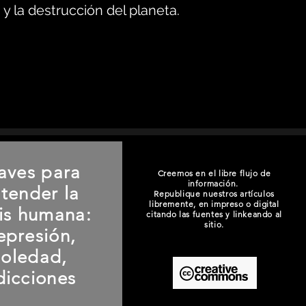
y la destrucción del planeta.
aves para
Creemos en el libre flujo de
información.
tender la
Republique nuestros artículos
libremente, en impreso o digital
sis humana:
citando las fuentes y linkeando al
sitio.
epresión,
soledad,
dicciones