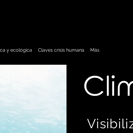
tica y ecológica
Claves crisis humana
Más
C
li
Visibil