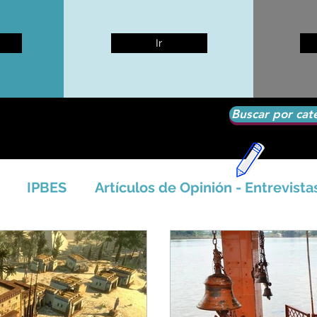
Ir
Buscar por cat
IPBES
Artículos de Opinión - Entrevista
tíficos
Seguridad Alimentaria-Agua-Dieta
icales - Bosq
Artico - Antártida - Glaciares