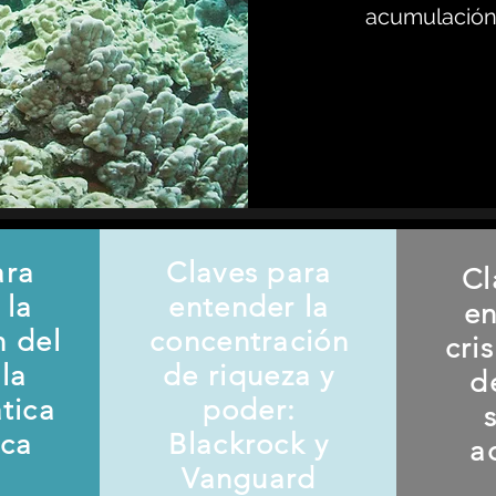
acumulación 
ara
Claves para
Cl
 la
entender la
en
n del
concentración
cri
la
de riqueza y
d
ática
poder:
ica
Blackrock y
a
Vanguard