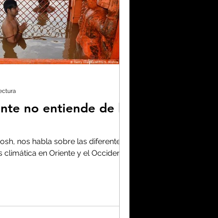
enas noticias
no neutralidad
ectura
plástico
nte no entiende de la
osh, nos habla sobre las diferentes
omía
s climática en Oriente y el Occidente.
a
Espiritualidad