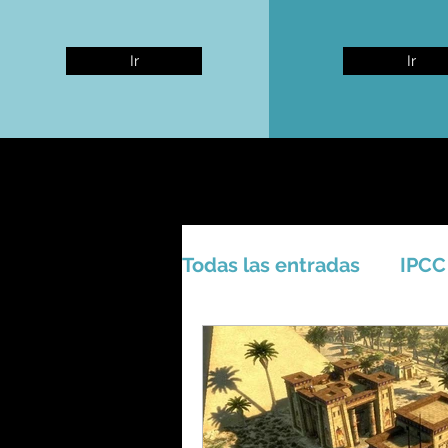
Ir
Ir
Todas las entradas
IPCC
Activismo - Greta - Cien
Amazonas - Selvas trop