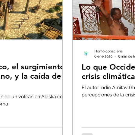
s- Insectos
Bruno Latour en español
Bu
 CO2
Capitalismo -Neoliberalismo
Carbo
Homo consciens
6 ene 2020
5 min de l
Consumismo
Contaminadores: petróleo, 
co, el surgimiento
Lo que Occide
no, y la caída de
crisis climática
El autor indio Amitav Gh
global-Colapso -Covid
Decrecimiento/Econ
percepciones de la crisi
n de un volcán en Alaska con la
Roma
 la Tierra
Dieta
Ecoansiedad - Psicologí