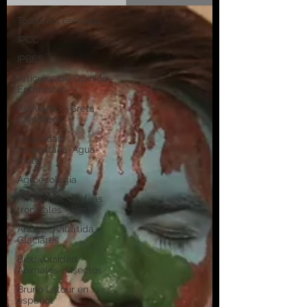
Todas las entradas
IPCC
IPBES
Artículos de Opinión -
Entrevistas
Activismo - Greta -
Científicos
Seguridad
Alimentaria-Agua-
Dieta
Agroecología
Amazonas - Selvas
tropicales - Bosq
Artico - Antártida -
Glaciares
Biodiversidad -
Animales- Insectos
Bruno Latour en
español