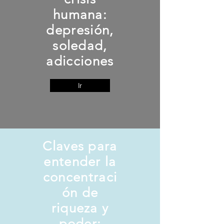
humana:
depresión,
soledad,
adicciones
Ir
Claves para
entender la
concentraci
ón de
riqueza y
poder: