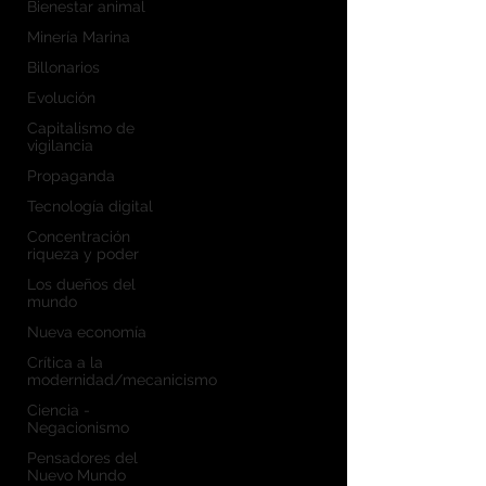
Bienestar animal
Minería Marina
Billonarios
Evolución
Capitalismo de
vigilancia
Propaganda
Tecnología digital
Concentración
riqueza y poder
Los dueños del
mundo
Nueva economía
Crítica a la
modernidad/mecanicismo
Ciencia -
Negacionismo
Pensadores del
Nuevo Mundo