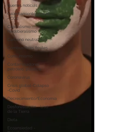
Buenas noticias
Calentamiento global
- CO2
Capitalismo -
Neoliberalismo
Carbono neutralidad
Combustibles fósiles
Consumismo
Contaminadores:
petróleo, plástico
Coronavirus
Crisis global-Colapso
-Covid
Decrecimiento/Economía
Desforestación - Uso
de la Tierra
Dieta
Ecoansiedad -