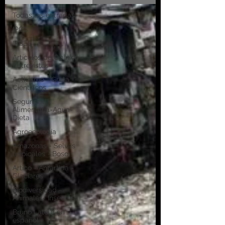
Todas las entradas
IPCC
IPBES
Artículos de Opinión -
Entrevistas
Activismo - Greta -
Científicos
Seguridad
Alimentaria-Agua-
Dieta
Agroecología
Amazonas - Selvas
tropicales - Bosq
Artico - Antártida -
Glaciares
Biodiversidad -
Animales- Insectos
Bruno Latour en
español