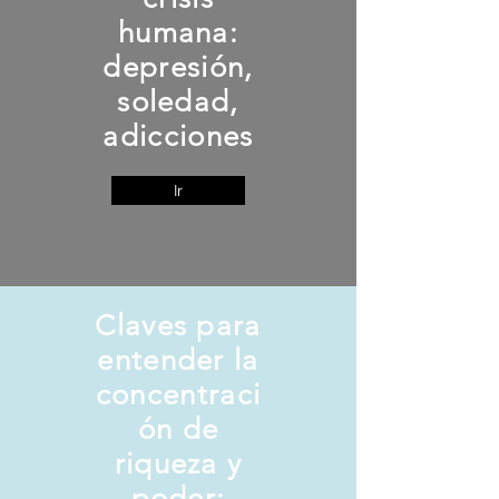
humana:
depresión,
soledad,
adicciones
Ir
Claves para
entender la
concentraci
ón de
riqueza y
poder: