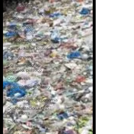
Buenas noticias
Calentamiento global
- CO2
Capitalismo -
Neoliberalismo
Carbono neutralidad
Combustibles fósiles
Consumismo
Contaminadores:
petróleo, plástico
Coronavirus
Crisis global-Colapso
-Covid
Decrecimiento/Economía
Desforestación - Uso
de la Tierra
Dieta
Ecoansiedad -