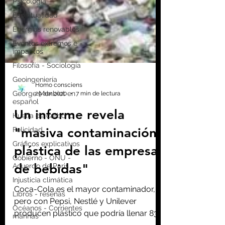
Psicología
Espiritualidad
Energías renovables
Eventos extremos e
impactos
Filosofía - Sociología
Geoingeniería
George Monbiot en
español
Huella de carbono
Felicidad
Gráficos explicativos
Homo consciens
Gobierno - ONU -
29 abr 2020
7 min de lectura
Acuerdo de Paris
Un informe revela
Injusticia climática
"masiva contaminación
Libros - reseñas
Océanos - Corrientes
plástica de las empresas
marinas