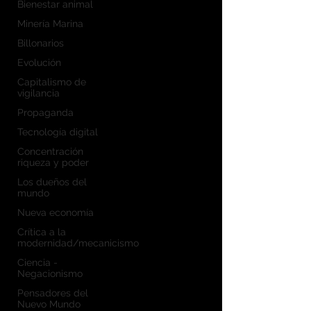
Bienestar animal
Minería Marina
Billonarios
Evolución
Capitalismo de
vigilancia
Propaganda
Tecnología digital
Concentración
riqueza y poder
Los dueños del
mundo
Nueva economía
Crítica a la
modernidad/mecanicismo
Ciencia -
Negacionismo
Pensadores del
Nuevo Mundo