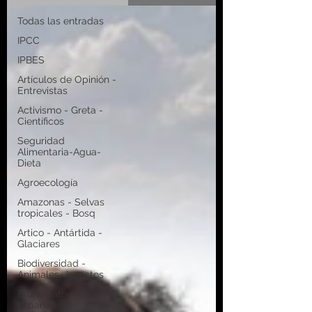
Todas las entradas
IPCC
IPBES
Artículos de Opinión -
Entrevistas
Activismo - Greta -
Científicos
Seguridad
Alimentaria-Agua-
Dieta
Agroecología
Amazonas - Selvas
tropicales - Bosq
Artico - Antártida -
Glaciares
Biodiversidad -
Animales- Insectos
Bruno Latour en
español