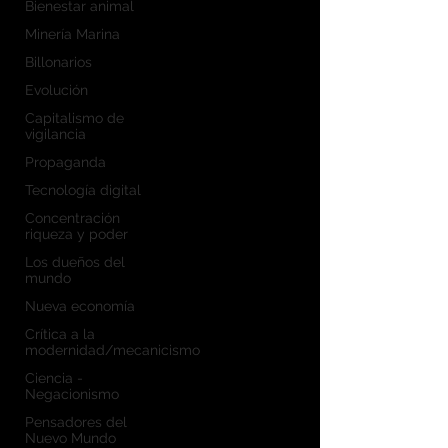
Bienestar animal
Minería Marina
Billonarios
Evolución
Capitalismo de
vigilancia
Propaganda
Tecnología digital
Concentración
riqueza y poder
Los dueños del
mundo
Nueva economía
Crítica a la
modernidad/mecanicismo
Ciencia -
Negacionismo
Pensadores del
Nuevo Mundo