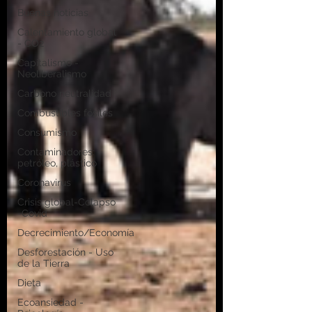
Buenas noticias
Calentamiento global
- CO2
Capitalismo -
Neoliberalismo
Carbono neutralidad
Combustibles fósiles
Consumismo
Contaminadores:
petróleo, plástico
Coronavirus
Crisis global-Colapso
-Covid
Decrecimiento/Economía
Desforestación - Uso
de la Tierra
Dieta
Ecoansiedad -