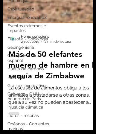
Psicología
Espiritualidad
Energías renovables
Eventos extremos e
impactos
Filosofía - Sociología
Geoingeniería
Homo consciens
23 oct 2019
2 min de lectura
George Monbiot en
español
Más de 50 elefantes
Huella de carbono
mueren de hambre en la
Felicidad
Gráficos explicativos
sequía de Zimbabwe
Gobierno - ONU -
Acuerdo de Paris
La escasez de alimentos obliga a los
animales a trasladarse a otras zonas,
Injusticia climática
que a su vez no pueden abastecer a
Libros - reseñas
tantos animales
Océanos - Corrientes
marinas