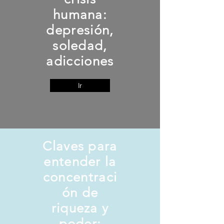
humana:
depresión,
soledad,
adicciones
Ir
Claves para
entender la
concentraci
ón de
riqueza y
poder: