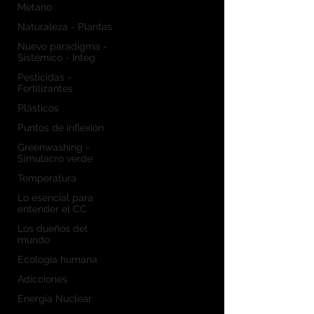
Metano
Naturaleza - Plantas
Nuevo paradigma -
Sistémico - Integ
Pesticidas -
Fertilizantes
Plásticos
Puntos de inflexión
Greenwashing -
Simulacro verde
Temperatura
Lo esencial para
entender el CC
Los dueños del
mundo
Ecología humana
Adicciones
Energía Nuclear