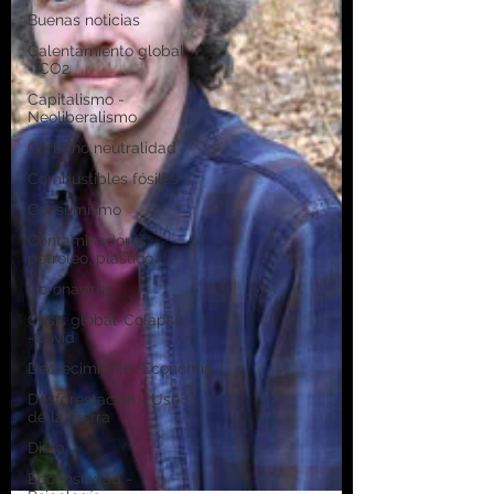
Buenas noticias
Calentamiento global
- CO2
Capitalismo -
Neoliberalismo
Carbono neutralidad
Combustibles fósiles
Consumismo
Contaminadores:
petróleo, plástico
Coronavirus
Crisis global-Colapso
-Covid
Decrecimiento/Economía
Desforestación - Uso
de la Tierra
Dieta
Ecoansiedad -