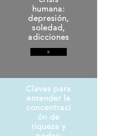
humana:
depresión,
soledad,
adicciones
Ir
Claves para
entender la
concentraci
ón de
riqueza y
poder: