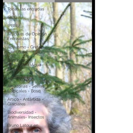
Todas las entradas
IPCC
IPBES
Artículos de Opinión -
Entrevistas
Activismo - Greta -
Científicos
Seguridad
Alimentaria-Agua-
Dieta
Agroecología
Amazonas - Selvas
tropicales - Bosq
Artico - Antártida -
Glaciares
Biodiversidad -
Animales- Insectos
Bruno Latour en
español