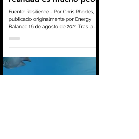
Homo consciens
31 ago 2021
8 min de lectura
El informe del IPCC es
un "código rojo" para la
humanidad, pero la
realidad es mucho peor
Fuente: Resilience - Por Chris Rhodes,
publicado originalmente por Energy
Balance 16 de agosto de 2021 Tras la
hoja de ruta "Net Zero by...