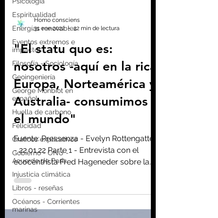
Psicología
Espiritualidad
Energías renovables
Eventos extremos e
Homo consciens
impactos
31 ene 2022
22 min de lectura
Filosofía - Sociología
"El statu quo es:
Geoingeniería
nosotros -aquí en la rica
George Monbiot en
español
Europa, Norteamérica y
Huella de carbono
Australia- consumimos
Felicidad
el mundo"
Gráficos explicativos
Gobierno - ONU -
Acuerdo de Paris
Fuente: Pressenza - Evelyn Rottengatter
- 22.01.22 Parte 1 - Entrevista con el
Injusticia climática
ecocentrista Fred Hageneder sobre la
Libros - reseñas
alteración del clima,...
Océanos - Corrientes
marinas