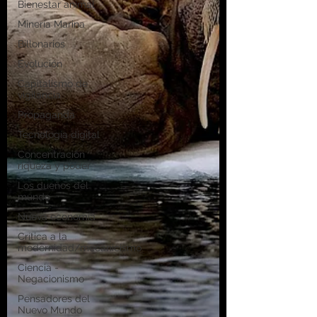
Bienestar animal
Minería Marina
Billonarios
Evolución
Capitalismo de
vigilancia
Propaganda
Tecnología digital
Concentración
riqueza y poder
Los dueños del
mundo
Nueva economía
Crítica a la
modernidad/mecanicismo
Ciencia -
Negacionismo
Pensadores del
Nuevo Mundo