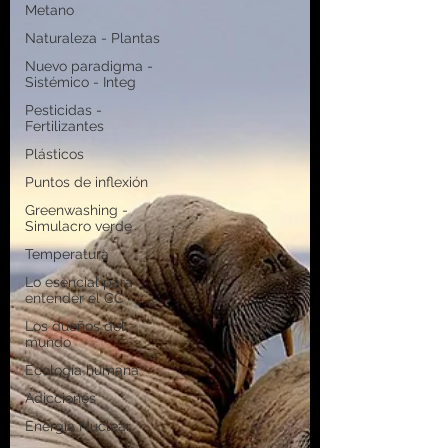
Metano
Naturaleza - Plantas
Nuevo paradigma -
Sistémico - Integ
Pesticidas -
Fertilizantes
Plásticos
Puntos de inflexión
Greenwashing -
Simulacro verde
Temperatura
Lo esencial para
entender el CC
Los dueños del
mundo
Ecología humana
Adicciones
Energía Nuclear