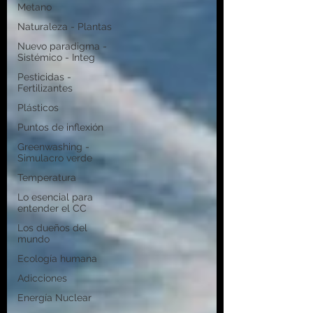
Metano
Naturaleza - Plantas
Nuevo paradigma -
Sistémico - Integ
Pesticidas -
Fertilizantes
Plásticos
Puntos de inflexión
Greenwashing -
Simulacro verde
Temperatura
Lo esencial para
entender el CC
Los dueños del
mundo
Ecología humana
Adicciones
Energía Nuclear