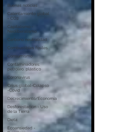
Buenas noticias
Calentamiento global
- CO2
Capitalismo -
Neoliberalismo
Carbono neutralidad
Combustibles fósiles
Consumismo
Contaminadores:
petróleo, plástico
Coronavirus
Crisis global-Colapso
-Covid
Decrecimiento/Economía
Desforestación - Uso
de la Tierra
Dieta
Ecoansiedad -