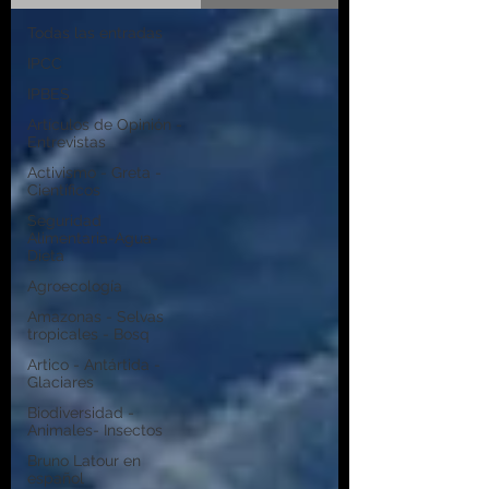
Todas las entradas
IPCC
IPBES
Artículos de Opinión -
Entrevistas
Activismo - Greta -
Científicos
Seguridad
Alimentaria-Agua-
Dieta
Agroecología
Amazonas - Selvas
tropicales - Bosq
Artico - Antártida -
Glaciares
Biodiversidad -
Animales- Insectos
Bruno Latour en
español