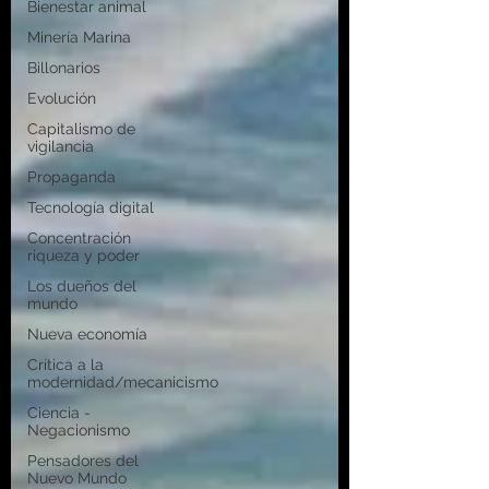
Bienestar animal
Minería Marina
Billonarios
Evolución
Capitalismo de
vigilancia
Propaganda
Tecnología digital
Concentración
riqueza y poder
Los dueños del
mundo
Nueva economía
Crítica a la
modernidad/mecanicismo
Ciencia -
Negacionismo
Pensadores del
Nuevo Mundo