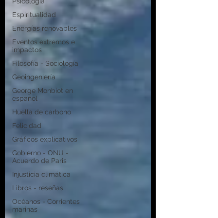
Psicología
Espiritualidad
Energías renovables
Eventos extremos e
impactos
Filosofía - Sociología
Geoingeniería
George Monbiot en
español
Huella de carbono
Felicidad
Gráficos explicativos
Gobierno - ONU -
Acuerdo de Paris
Injusticia climática
Libros - reseñas
Océanos - Corrientes
marinas