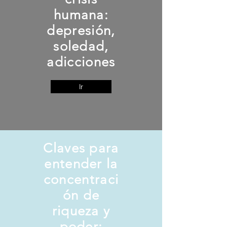
humana:
depresión,
soledad,
adicciones
Ir
Claves para
entender la
concentraci
ón de
riqueza y
poder: