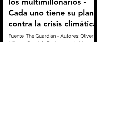
La última moda entre
los multimillonarios -
Cada uno tiene su plan
contra la crisis climática
Fuente: The Guardian - Autores: Oliver
Milman, Dominic Rushe - 25 de Marzo
de 2021. Elon Musk, Jeff Bezos y Bill
Gates tienen una riqueza...