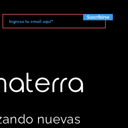
Suscribirse
materra
izando nuevas