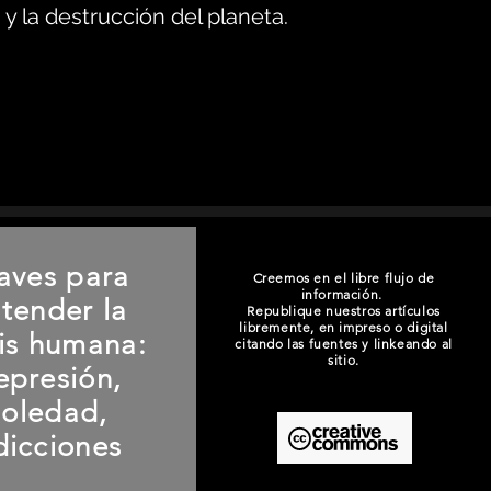
y la destrucción del planeta.
aves para
Creemos en el libre flujo de
información.
tender la
Republique nuestros artículos
libremente, en impreso o digital
sis humana:
citando las fuentes y linkeando al
sitio.
epresión,
soledad,
dicciones