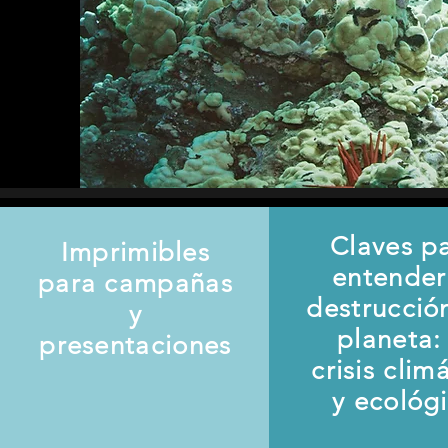
Claves p
Imprimibles
entender
para campañas
destrucció
y
planeta: 
presentaciones
crisis clim
y ecológ