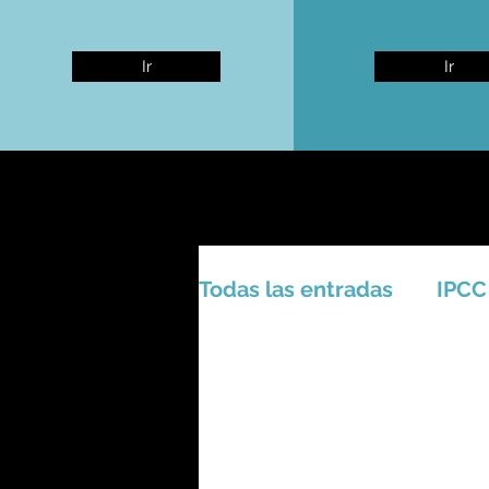
Ir
Ir
Todas las entradas
IPCC
Activismo - Greta - Cien
Amazonas - Selvas trop