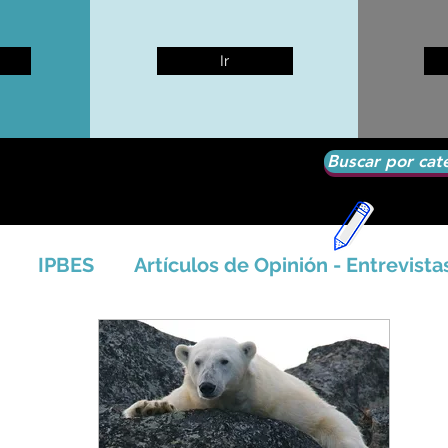
Ir
Buscar por cat
IPBES
Artículos de Opinión - Entrevista
tíficos
Seguridad Alimentaria-Agua-Dieta
icales - Bosq
Artico - Antártida - Glaciares