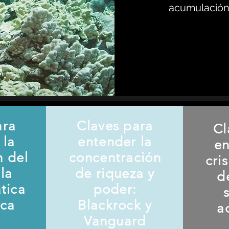
acumulación 
ara
Claves para
Cl
 la
entender la
en
n del
concentración
cri
la
de riqueza y
d
ática
poder:
ica
Blackrock y
a
Vanguard