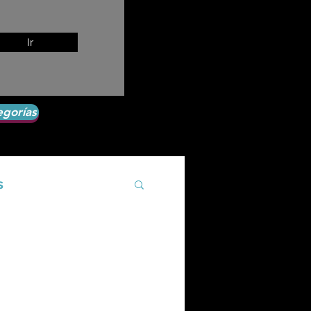
Ir
egorías
s
Agroecología