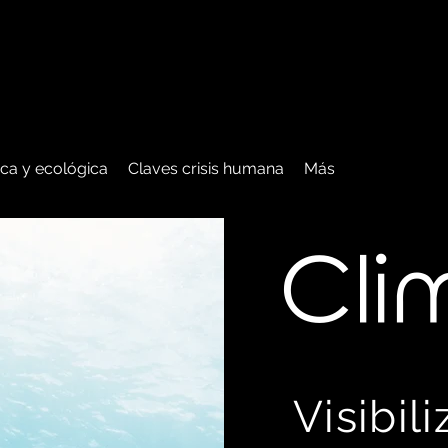
tica y ecológica
Claves crisis humana
Más
C
li
Visibil