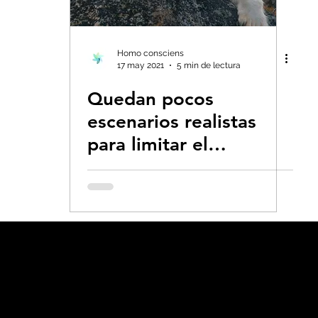
s- Insectos
Bruno Latour en español
Bu
Homo consciens
17 may 2021
5 min de lectura
Quedan pocos
 CO2
Capitalismo -Neoliberalismo
Carbo
escenarios realistas
para limitar el
Consumismo
Contaminadores: petróleo, 
calentamiento global a
1,5ºC
global-Colapso -Covid
Decrecimiento/Econ
 la Tierra
Dieta
Ecoansiedad - Psicologí