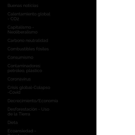
Buenas noticias
Calentamiento global
- CO2
Capitalismo -
Neoliberalismo
Carbono neutralidad
Combustibles fósiles
Consumismo
Contaminadores:
petróleo, plástico
Coronavirus
Crisis global-Colapso
-Covid
Decrecimiento/Economía
Desforestación - Uso
de la Tierra
Dieta
Ecoansiedad -