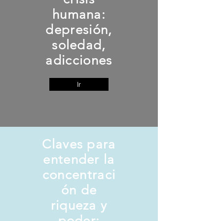
humana:
depresión,
soledad,
adicciones
Ir
Claves para
entender la
concentraci
ón de
riqueza y
poder: