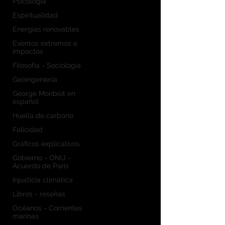
Psicología
Espiritualidad
Energías renovables
Eventos extremos e
impactos
Filosofía - Sociología
Geoingeniería
George Monbiot en
español
Huella de carbono
Felicidad
Gráficos explicativos
Gobierno - ONU -
Acuerdo de Paris
Injusticia climática
Libros - reseñas
Océanos - Corrientes
marinas