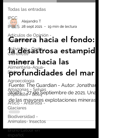
Todas las entradas
IPCC
Alejandro T
IPBES
28 sept 2021
19 min de lectura
Artículos de Opinión -
Carrera hacia el fondo:
Entrevistas
la desastrosa estampida
Activismo - Greta -
Científicos
minera hacia las
Seguridad
Alimentaria-Agua-
profundidades del mar
Dieta
Agroecología
Fuente: The Guardian - Autor: Jonathan
Amazonas - Selvas
Watts - 27 de Septiembre de 2021. Una
tropicales - Bosq
de las mayores explotaciones mineras
Artico - Antártida -
jamás vistas en la...
Glaciares
Biodiversidad -
Animales- Insectos
Bruno Latour en
español