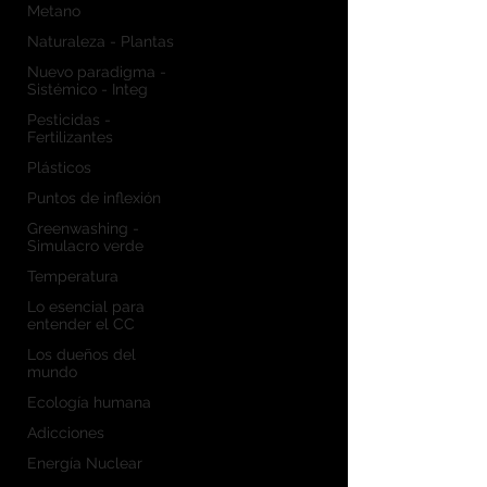
Metano
Naturaleza - Plantas
Nuevo paradigma -
Sistémico - Integ
Pesticidas -
Fertilizantes
Plásticos
Puntos de inflexión
Greenwashing -
Simulacro verde
Temperatura
Lo esencial para
entender el CC
Los dueños del
mundo
Ecología humana
Adicciones
Energía Nuclear