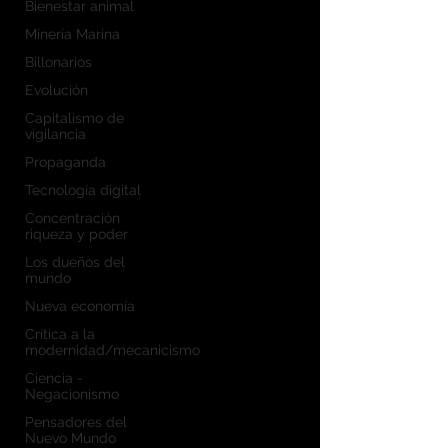
Bienestar animal
Minería Marina
Billonarios
Evolución
Capitalismo de
vigilancia
Propaganda
Tecnología digital
Concentración
riqueza y poder
Los dueños del
mundo
Nueva economía
Crítica a la
modernidad/mecanicismo
Ciencia -
Negacionismo
Pensadores del
Nuevo Mundo