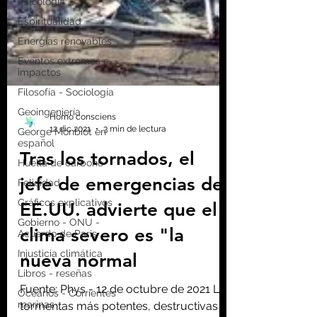
Psicología
Espiritualidad
Energías renovables
Eventos extremos e
impactos
Filosofía - Sociología
Geoingeniería
George Monbiot en
español
Homo consciens
Huella de carbono
12 dic 2021
3 min de lectura
Felicidad
Tras los tornados, el
Gráficos explicativos
jefe de emergencias de
Gobierno - ONU -
Acuerdo de Paris
EE.UU. advierte que el
Injusticia climática
clima severo es "la
Libros - reseñas
Océanos - Corrientes
nueva normal
marinas