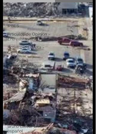
Todas las entradas
IPCC
IPBES
Artículos de Opinión -
Entrevistas
Activismo - Greta -
Científicos
Seguridad
Alimentaria-Agua-
Dieta
Agroecología
Amazonas - Selvas
tropicales - Bosq
Artico - Antártida -
Glaciares
Biodiversidad -
Animales- Insectos
Bruno Latour en
español