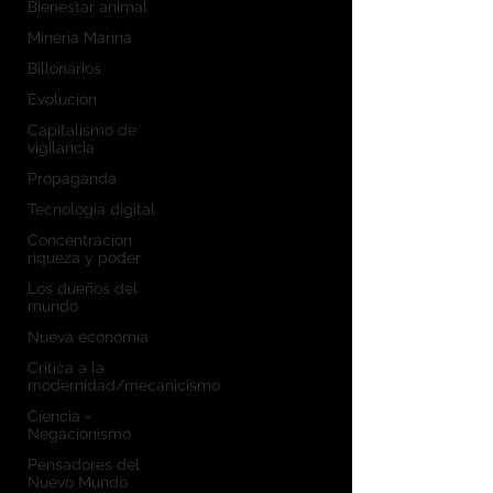
Bienestar animal
Minería Marina
Billonarios
Evolución
Capitalismo de
vigilancia
Propaganda
Tecnología digital
Concentración
riqueza y poder
Los dueños del
mundo
Nueva economía
Crítica a la
modernidad/mecanicismo
Ciencia -
Negacionismo
Pensadores del
Nuevo Mundo