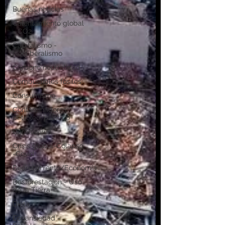
Buenas noticias
Calentamiento global
- CO2
Capitalismo -
Neoliberalismo
Carbono neutralidad
Combustibles fósiles
Consumismo
Contaminadores:
petróleo, plástico
Coronavirus
Crisis global-Colapso
-Covid
Decrecimiento/Economía
Desforestación - Uso
de la Tierra
Dieta
Ecoansiedad -