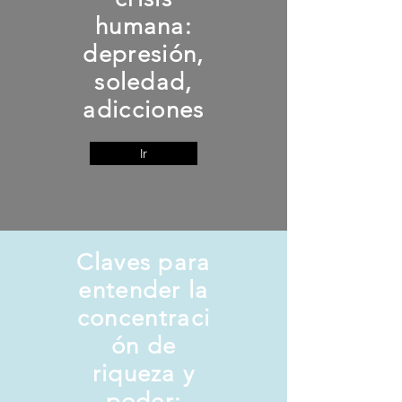
humana:
depresión,
soledad,
adicciones
Ir
Claves para
entender la
concentraci
ón de
riqueza y
poder: