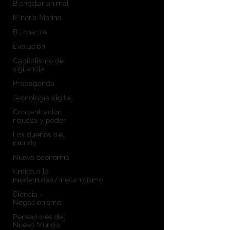
Bienestar animal
Minería Marina
Billonarios
Evolución
Capitalismo de
vigilancia
Propaganda
Tecnología digital
Concentración
riqueza y poder
Los dueños del
mundo
Nueva economía
Crítica a la
modernidad/mecanicismo
Ciencia -
Negacionismo
Pensadores del
Nuevo Mundo