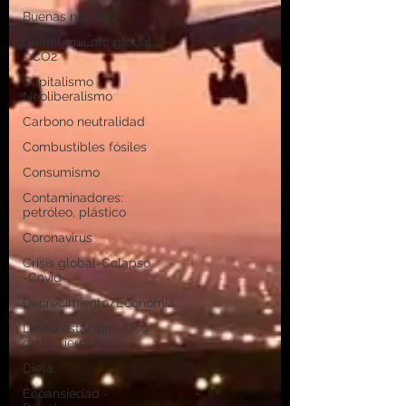
Buenas noticias
Calentamiento global
- CO2
Capitalismo -
Neoliberalismo
Carbono neutralidad
Combustibles fósiles
Consumismo
Contaminadores:
petróleo, plástico
Coronavirus
Crisis global-Colapso
-Covid
Decrecimiento/Economía
Desforestación - Uso
de la Tierra
Dieta
Ecoansiedad -