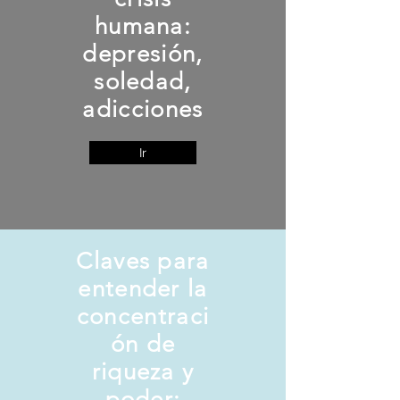
humana:
depresión,
soledad,
adicciones
Ir
Claves para
entender la
concentraci
ón de
riqueza y
poder: