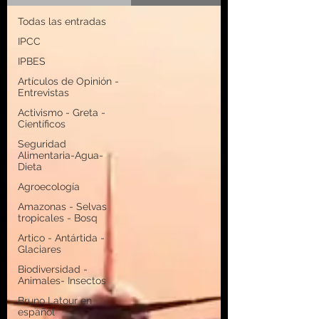
Todas las entradas
IPCC
IPBES
Artículos de Opinión -
Entrevistas
Activismo - Greta -
Científicos
Seguridad
Alimentaria-Agua-
Dieta
Agroecología
Amazonas - Selvas
tropicales - Bosq
Artico - Antártida -
Glaciares
Biodiversidad -
Animales- Insectos
Bruno Latour en
español