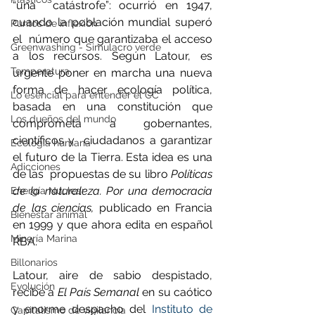
“una  catástrofe”: ocurrió en 1947, 
cuando la población mundial superó 
Puntos de inflexión
el  número que garantizaba el acceso 
Greenwashing - Simulacro verde
a los recursos. Según Latour, es  
Temperatura
urgente poner en marcha una nueva 
forma de hacer ecología política,  
Lo esencial para entender el CC
basada en una constitución que 
Los dueños del mundo
comprometa a gobernantes, 
científicos y  ciudadanos a garantizar 
Ecología humana
el futuro de la Tierra. Esta idea es una 
Adicciones
de las  propuestas de su libro 
Políticas 
de la naturaleza. Por una democracia 
Energía Nuclear
de las ciencias,
 publicado en Francia 
Bienestar animal
en 1999 y que ahora edita en español 
Minería Marina
RBA.
Billonarios
Latour, aire de sabio despistado, 
Evolución
recibe a 
El País Semanal
 en su caótico 
y enorme despacho del 
Instituto de 
Capitalismo de vigilancia