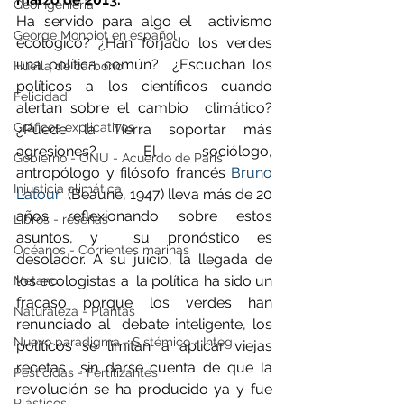
Geoingeniería
Ha servido para algo el  activismo 
George Monbiot en español
ecológico? ¿Han forjado los verdes 
una política común?  ¿Escuchan los 
Huella de carbono
políticos a los científicos cuando 
Felicidad
alertan sobre el cambio  climático? 
Gráficos explicativos
¿Puede la Tierra soportar más 
agresiones? El sociólogo,  
Gobierno - ONU - Acuerdo de Paris
antropólogo y filósofo francés 
Bruno 
Injusticia climática
Latour
  (Beaune, 1947) lleva más de 20 
años reflexionando sobre estos 
Libros - reseñas
asuntos, y  su pronóstico es 
Océanos - Corrientes marinas
desolador. A su juicio, la llegada de 
los ecologistas a  la política ha sido un 
Metano
fracaso porque los verdes han 
Naturaleza - Plantas
renunciado al  debate inteligente, los 
Nuevo paradigma - Sistémico - Integ
políticos se limitan a aplicar viejas 
recetas  sin darse cuenta de que la 
Pesticidas - Fertilizantes
revolución se ha producido ya y fue 
Plásticos