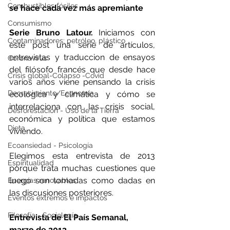
Combustibles fósiles
se hace cada vez más apremiante
Consumismo
Serie Bruno Latour.
 Iniciamos con 
Contaminadores: petróleo, plástico
este post una serie de artículos, 
entrevistas y traduccion de ensayos 
Coronavirus
del filósofo francés que desde hace 
Crisis global-Colapso -Covid
varios años viene pensando la crisis 
Decrecimiento/Economía
ecológica y climática y cómo se 
interrelaciona con las crisis social, 
Desforestación - Uso de la Tierra
económica y política que estamos 
Dieta
viviendo.
Ecoansiedad - Psicología
Elegimos esta entrevista de 2013 
Espiritualidad
porque trata muchas cuestiones que 
luego son tomadas como dadas en 
Energías renovables
las discusiones posteriores.
Eventos extremos e impactos
Filosofía - Sociología
Entrevista de El País Semanal, 
marzo de 2013.