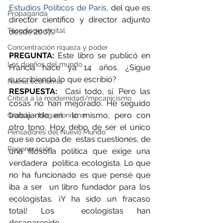
Estudios Políticos de París
, del que es 
Propaganda
director científico y director adjunto 
Tecnología digital
desde 2007.
Concentración riqueza y poder
PREGUNTA:
 Este libro se publicó en 
Los dueños del mundo
Francia hace ya 14 años. ¿Sigue 
suscribiendo lo que escribió?
Nueva economía
RESPUESTA:
  Casi todo, sí. Pero las 
Crítica a la modernidad/mecanicismo
cosas no han mejorado. He seguido 
trabajando en  lo mismo, pero con 
Ciencia - Negacionismo
otro tono. Hoy debo de ser el único 
Pensadores del Nuevo Mundo
que se ocupa de  estas cuestiones, de 
Regeneración
una filosofía política que exige una 
verdadera  política ecologista. Lo que 
no ha funcionado es que pensé que 
iba a ser  un libro fundador para los 
ecologistas. ¡Y ha sido un fracaso 
total! Los  ecologistas han 
desaparecido.