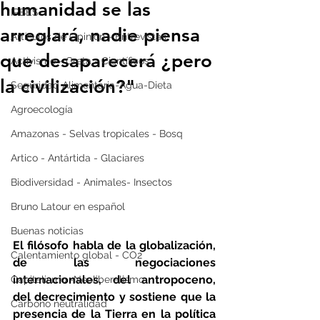
humanidad se las
IPBES
arreglará, nadie piensa
Artículos de Opinión - Entrevistas
que desaparecerá ¿pero
Activismo - Greta - Científicos
la civilización?"
Seguridad Alimentaria-Agua-Dieta
Agroecología
Amazonas - Selvas tropicales - Bosq
Artico - Antártida - Glaciares
Biodiversidad - Animales- Insectos
Bruno Latour en español
Buenas noticias
El filósofo habla de la globalización, 
Calentamiento global - CO2
de las negociaciones 
internacionales, del antropoceno, 
Capitalismo -Neoliberalismo
del decrecimiento y sostiene que la 
Carbono neutralidad
presencia de la Tierra en la política 