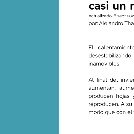
casi un
Biodiversidad - Animales
Actualizado:
6 sept 20
por: Alejandro Th
Calentamiento global - 
El calentamien
desestabilizando
Combustibles fósiles
inamovibles.
Al final del inv
Crisis global-Colapso -C
aumentan, aumen
producen hojas y
reproducen. A su 
Dieta
Ecoansiedad - 
modo que con el fi
Eventos extremos e imp