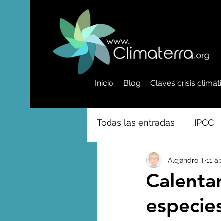
Inicio
Blog
Claves crisis climá
Todas las entradas
IPCC
Alejandro T
11 a
Activismo - Greta - Cientí
Calenta
especie
Amazonas - Selvas tropi