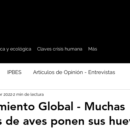
tica y ecológica
Claves crisis humana
Más
IPBES
Artículos de Opinión - Entrevistas
br 2022
2 min de lectura
ficos
Seguridad Alimentaria-Agua-Dieta
Agro
miento Global - Muchas
s de aves ponen sus hue
cales - Bosq
Artico - Antártida - Glaciares