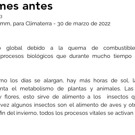
 mes antes
- Insectos
Bruno Latour en español
Buenas n
23
amm, para Climaterra - 30 de marzo de 2022
CO2
Capitalismo -Neoliberalismo
Carbono neu
to global debido a la quema de combustibles 
 procesos biológicos que durante mucho tiempo s
Consumismo
Contaminadores: petróleo, plástic
ierno los días se alargan, hay más horas de sol, l
ovid
Decrecimiento/Economía
Desforestación
ta el metabolismo de plantas y animales. Las p
 flores, esto sirve de alimento a los  insectos 
vez algunos insectos son el alimento de aves y otr
Psicología
Espiritualidad
Energías renovable
n del invierno, todos los procesos vitales se activan 
actos
Filosofía - Sociología
Geoingeniería