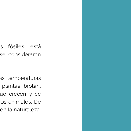
oticias
tralidad
fósiles, está 
e consideraron 
o
Coronavirus
as temperaturas 
 - Uso de la Tierra
lantas brotan, 
que crecen y se 
os animales. De 
s
en la naturaleza.