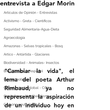
entrevista a Edgar Morin
IPBES
Artículos de Opinión - Entrevistas
Activismo - Greta - Científicos
Seguridad Alimentaria-Agua-Dieta
Agroecología
Amazonas - Selvas tropicales - Bosq
Artico - Antártida - Glaciares
Biodiversidad - Animales- Insectos
"Cambiar la vida", el 
Bruno Latour en español
lema del poeta Arthur 
Buenas noticias
Rimbaud, ya no 
Calentamiento global - CO2
representa la aspiración 
Capitalismo -Neoliberalismo
de un individuo hoy en 
Carbono neutralidad