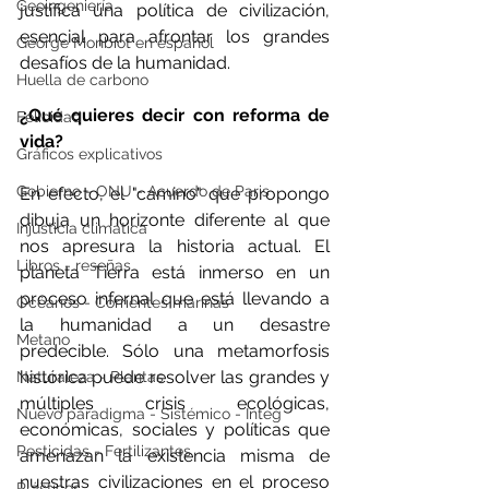
Geoingeniería
justifica una política de civilización, 
esencial para afrontar los grandes 
George Monbiot en español
desafíos de la humanidad.
Huella de carbono
¿Qué quieres decir con reforma de 
Felicidad
vida?
Gráficos explicativos
Gobierno - ONU - Acuerdo de Paris
En efecto, el "camino" que propongo 
dibuja un horizonte diferente al que 
Injusticia climática
nos apresura la historia actual. El 
Libros - reseñas
planeta Tierra está inmerso en un 
proceso infernal que está llevando a 
Océanos - Corrientes marinas
la humanidad a un desastre 
Metano
predecible. Sólo una metamorfosis 
histórica puede resolver las grandes y 
Naturaleza - Plantas
múltiples crisis ecológicas, 
Nuevo paradigma - Sistémico - Integ
económicas, sociales y políticas que 
Pesticidas - Fertilizantes
amenazan la existencia misma de 
nuestras civilizaciones en el proceso 
Plásticos