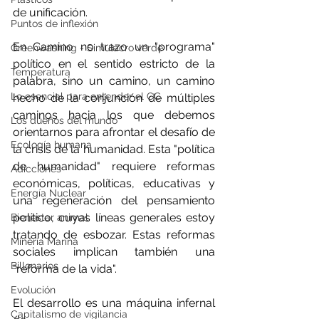
de unificación.
Puntos de inflexión
En Camino no trazo un "programa" 
Greenwashing - Simulacro verde
político en el sentido estricto de la 
Temperatura
palabra, sino un camino, un camino 
Lo esencial para entender el CC
hecho de la conjunción de múltiples 
caminos hacia los que debemos 
Los dueños del mundo
orientarnos para afrontar el desafío de 
Ecología humana
la crisis de la humanidad. Esta "política 
de humanidad" requiere reformas 
Adicciones
económicas, políticas, educativas y 
Energía Nuclear
una regeneración del pensamiento 
político, cuyas líneas generales estoy 
Bienestar animal
tratando de esbozar. Estas reformas 
Minería Marina
sociales implican también una 
Billonarios
"reforma de la vida". 
Evolución
El desarrollo es una máquina infernal 
Capitalismo de vigilancia