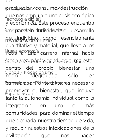
de 
producción/consumo/destrucción 
Propaganda
que nos empuja a una crisis ecológica 
Tecnología digital
y económica. Este proceso encuentra 
Concentración riqueza y poder
un paralelo individual: el desarrollo 
del individuo como esencialmente 
Los dueños del mundo
cuantitativo y material, que lleva a los 
Nueva economía
ricos a una carrera infernal hacia 
"cada vez más" y conduce al malestar 
Crítica a la modernidad/mecanicismo
dentro del propio bienestar, una 
Ciencia - Negacionismo
noción degradada sólo en 
comodidad. Por lo tanto, es necesario 
Pensadores del Nuevo Mundo
promover el bienestar, que incluye 
Regeneración
tanto la autonomía individual como la 
integración en una o más 
comunidades, para dominar el tiempo 
que degrada nuestro tiempo de vida, 
y reducir nuestras intoxicaciones de la 
civilización que nos hacen 