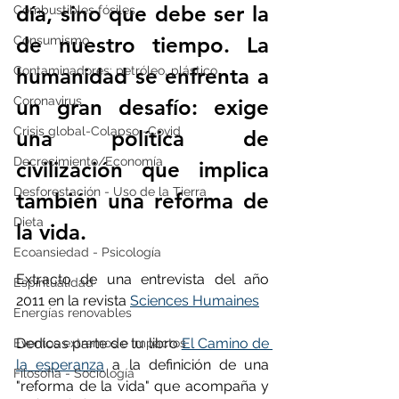
día, sino que debe ser la 
Combustibles fósiles
de nuestro tiempo. La 
Consumismo
Contaminadores: petróleo, plástico
humanidad se enfrenta a 
Coronavirus
un gran desafío: exige 
Crisis global-Colapso -Covid
una política de 
Decrecimiento/Economía
civilización que implica 
Desforestación - Uso de la Tierra
también una reforma de 
Dieta
la vida.
Ecoansiedad - Psicología
Extracto de una entrevista del año 
Espiritualidad
2011 en la revista 
Sciences Humaines
Energías renovables
Dedicas parte de tu libro 
El Camino de 
Eventos extremos e impactos
la esperanza
 a la definición de una 
Filosofía - Sociología
"reforma de la vida" que acompaña y 