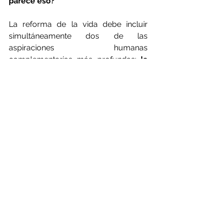
parece eso?
La reforma de la vida debe incluir 
simultáneamente dos de las 
aspiraciones humanas 
complementarias más profundas: 
la 
de la afirmación, la del "yo" en 
libertad y responsabilidad, y la de la 
integración, la del "nosotros" que 
establecemos el "vínculo" con los 
demás en simpatía, amistad y amor. 
La reforma de vida nos anima a ser 
parte de las comunidades sin perder 
nada de nuestra autonomía. Una de 
las prioridades de la reforma de la 
vida es aprender nuevas formas de 
sociabilidad.
La llamada política de cuidado y 