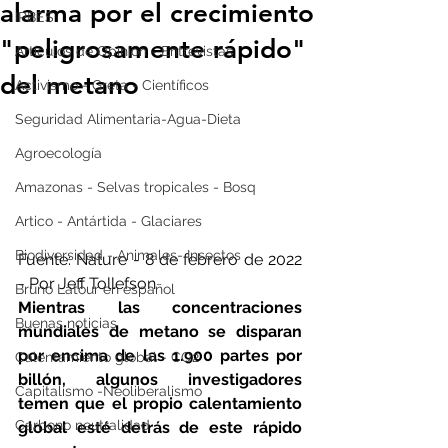
alarma por el crecimiento
IPBES
"peligrosamente rápido"
Artículos de Opinión - Entrevistas
del metano
Activismo - Greta - Científicos
Seguridad Alimentaria-Agua-Dieta
Agroecología
Amazonas - Selvas tropicales - Bosq
Artico - Antártida - Glaciares
Biodiversidad - Animales- Insectos
Fuente: Nature - 8 de febrero de 2022 
- Por Jeff Tollefson
Bruno Latour en español
Mientras las concentraciones 
Buenas noticias
mundiales de metano se disparan 
por encima de las 1.900 partes por 
Calentamiento global - CO2
billón, algunos investigadores 
Capitalismo -Neoliberalismo
temen que el propio calentamiento 
Carbono neutralidad
global esté detrás de este rápido 