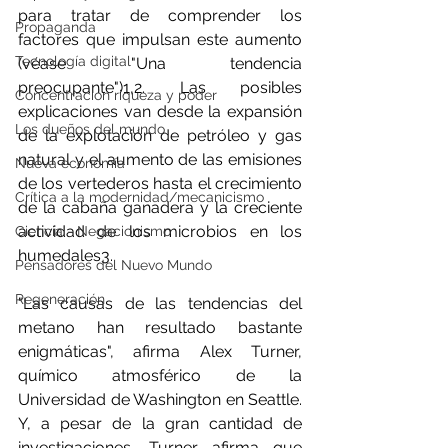
para tratar de comprender los 
Propaganda
factores que impulsan este aumento 
Tecnología digital
(véase "Una tendencia 
preocupante")1,2. Las posibles 
Concentración riqueza y poder
explicaciones van desde la expansión 
Los dueños del mundo
de la explotación de petróleo y gas 
natural y el aumento de las emisiones 
Nueva economía
de los vertederos hasta el crecimiento 
Crítica a la modernidad/mecanicismo
de la cabaña ganadera y la creciente 
actividad de los microbios en los 
Ciencia - Negacionismo
humedales3.
Pensadores del Nuevo Mundo
Regeneración
"Las causas de las tendencias del 
metano han resultado bastante 
enigmáticas", afirma Alex Turner, 
químico atmosférico de la 
Universidad de Washington en Seattle. 
Y, a pesar de la gran cantidad de 
investigaciones, Turner afirma que 