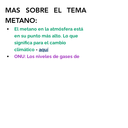
MAS SOBRE EL TEMA 
METANO:
El metano en la atmósfera está 
en su punto más alto. Lo que 
significa para el cambio 
climático
 - 
aquí
ONU: Los niveles de gases de 
efecto invernadero alcanzan un 
nuevo récord - 
aquí
El ritmo del calentamiento 
global durante los próximos 25 
años podría ser el doble 
- 
aquí
El mundo en la senda 
"catastrófica" de los 2,7°C de 
calentamiento global 
- 
aquí
Reducir las emisiones de 
metano es la forma más rápida 