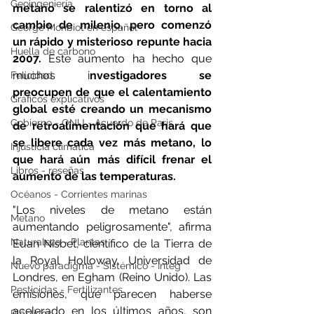
Geoingeniería
metano se ralentizó en torno al 
cambio de milenio, pero comenzó 
George Monbiot en español
un rápido y misterioso repunte hacia 
Huella de carbono
2007. 
Este aumento ha hecho que 
muchos i
nvestigadores se 
Felicidad
preocupen de que el calentamiento 
Gráficos explicativos
global esté creando un mecanismo 
Gobierno - ONU - Acuerdo de Paris
de retroalimentación que hará que 
se libere cada vez más metano, lo 
Injusticia climática
que hará aún más difícil frenar el 
Libros - reseñas
aumento de las temperaturas.
Océanos - Corrientes marinas
"Los niveles de metano están 
Metano
aumentando peligrosamente", afirma 
Naturaleza - Plantas
Euan Nisbet, científico de la Tierra de 
la Royal Holloway, Universidad de 
Nuevo paradigma - Sistémico - Integ
Londres, en Egham (Reino Unido). Las 
Pesticidas - Fertilizantes
emisiones, que parecen haberse 
acelerado en los últimos años, son 
Plásticos