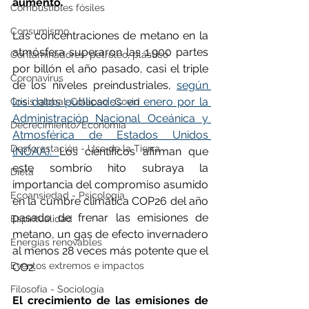
aumento.
Combustibles fósiles
Consumismo
Las concentraciones de metano en la 
atmósfera superaron las 1.900 partes 
Contaminadores: petróleo, plástico
por billón el año pasado, casi el triple 
Coronavirus
de los niveles preindustriales, 
según 
los datos publicados en enero por la 
Crisis global-Colapso -Covid
Administración Nacional Oceánica y 
Decrecimiento/Economía
Atmosférica de Estados Unidos 
Desforestación - Uso de la Tierra
(NOAA). 
Los científicos afirman que 
este sombrío hito subraya la 
Dieta
importancia del compromiso asumido 
Ecoansiedad - Psicología
en la cumbre climática COP26 del año 
pasado de frenar las emisiones de 
Espiritualidad
metano, un gas de efecto invernadero 
Energías renovables
al menos 28 veces más potente que el 
Eventos extremos e impactos
CO2.
Filosofía - Sociología
El crecimiento de las emisiones de 