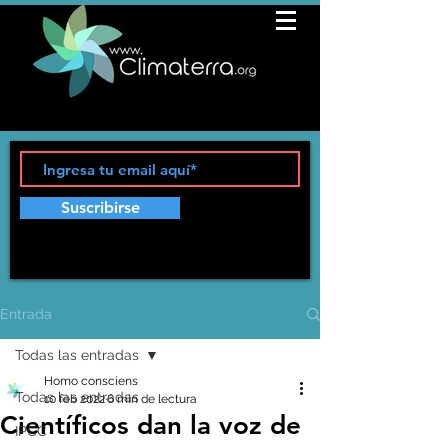
Suscribirse
Entrada
Todas las entradas
Homo consciens
Todas las entradas
10 feb 2022
6 min de lectura
Científicos dan la voz de
IPCC