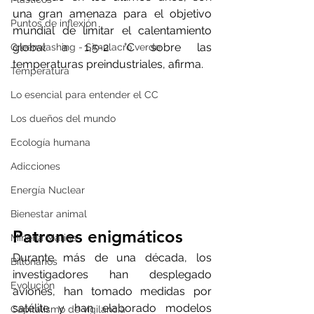
una gran amenaza para el objetivo 
Puntos de inflexión
mundial de limitar el calentamiento 
global a 1,5-2 °C sobre las 
Greenwashing - Simulacro verde
temperaturas preindustriales, afirma.
Temperatura
Lo esencial para entender el CC
Los dueños del mundo
Ecología humana
Adicciones
Energía Nuclear
Bienestar animal
Patrones enigmáticos
Minería Marina
Durante más de una década, los 
Billonarios
investigadores han desplegado 
Evolución
aviones, han tomado medidas por 
satélite y han elaborado modelos 
Capitalismo de vigilancia