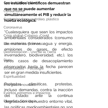
Combustibles fósiles
los estudios científicos demuestran 
que no se puede aumentar 
Consumismo
simultáneamente el PIB 
y reducir la 
Contaminadores: petróleo, plástico
huella ecológica.
Coronavirus
"Cualesquiera que sean los impactos 
Crisis global-Colapso -Covid
ambientales considerados (consumo 
de materias primas, agua y energía, 
Decrecimiento/Economía
emisiones de gases de efecto 
Desforestación - Uso de la Tierra
invernadero, biodiversidad, etc.), los 
Dieta
raros casos de desacoplamiento 
observados hasta la fecha parecen 
Ecoansiedad - Psicología
ser en gran medida insuficientes. 
Espiritualidad
Protestas climáticas, protestas, 
Energías renovables
incluso demandas, contra la inacción 
Eventos extremos e impactos
del Estado: ante la continua 
Filosofía - Sociología
degradación de nuestro entorno vital, 
las políticas medioambientales no son 