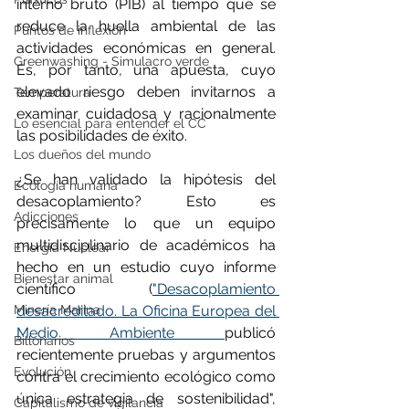
interno bruto (PIB) al tiempo que se 
reduce la huella ambiental de las 
Puntos de inflexión
actividades económicas en general. 
Greenwashing - Simulacro verde
Es, por tanto, una apuesta, cuyo 
elevado riesgo deben invitarnos a 
Temperatura
examinar cuidadosa y racionalmente 
Lo esencial para entender el CC
las posibilidades de éxito.
Los dueños del mundo
¿Se han validado la hipótesis del 
Ecología humana
desacoplamiento? Esto es 
Adicciones
precisamente lo que un equipo 
multidisciplinario de académicos ha 
Energía Nuclear
hecho en un estudio cuyo informe 
Bienestar animal
científico (
"Desacoplamiento 
Minería Marina
desacreditado. La Oficina Europea del 
Medio Ambiente 
publicó 
Billonarios
recientemente pruebas y argumentos 
Evolución
contra el crecimiento ecológico como 
única estrategia de sostenibilidad",  
Capitalismo de vigilancia