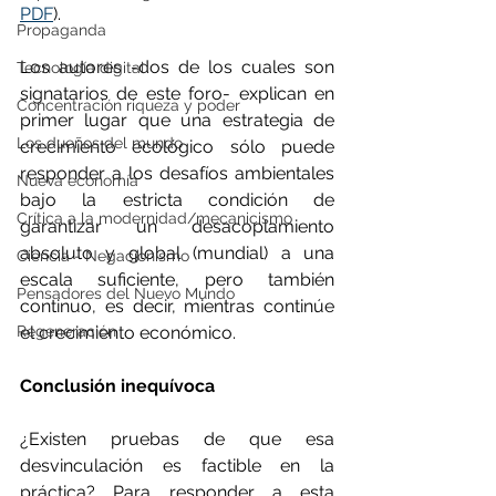
PDF
).
Propaganda
Los autores -dos de los cuales son 
Tecnología digital
signatarios de este foro- explican en 
Concentración riqueza y poder
primer lugar que una estrategia de 
Los dueños del mundo
crecimiento ecológico sólo puede 
responder a los desafíos ambientales 
Nueva economía
bajo la estricta condición de 
Crítica a la modernidad/mecanicismo
garantizar un desacoplamiento 
absoluto y global (mundial) a una 
Ciencia - Negacionismo
escala suficiente, pero también 
Pensadores del Nuevo Mundo
continuo, es decir, mientras continúe 
Regeneración
el crecimiento económico.
Conclusión inequívoca
¿Existen pruebas de que esa 
desvinculación es factible en la 
práctica? Para responder a esta 