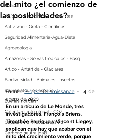
del mito ¿el comienzo de
IPBES
las posibilidades?
Artículos de Opinión - Entrevistas
Activismo - Greta - Científicos
Seguridad Alimentaria-Agua-Dieta
Agroecología
Amazonas - Selvas tropicales - Bosq
Artico - Antártida - Glaciares
Biodiversidad - Animales- Insectos
Bruno Latour en español
Fuente: 
Project Decroissance
 - 
 4 de 
enero de 2020 
Buenas noticias
En un artículo de Le Monde, tres 
Calentamiento global - CO2
investigadores, François Briens, 
Timothée Parrique y Vincent Liegey, 
Capitalismo -Neoliberalismo
explican que hay que acabar con el 
Carbono neutralidad
mito del crecimiento verde, porque 