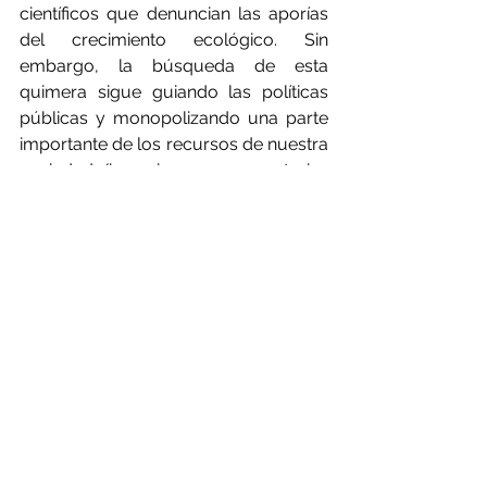
científicos que denuncian las aporías 
del crecimiento ecológico. Sin 
embargo, la búsqueda de esta 
quimera sigue guiando las políticas 
públicas y monopolizando una parte 
importante de los recursos de nuestra 
sociedad (inversiones, convocatorias 
de proyectos, investigaciones, etc.). 
Parece más urgente que nunca 
enterrar esta creencia y cambiar de 
paradigma, para explorar nuevos 
caminos libres de crecimiento.
En esta perspectiva, las propuestas y 
experimentos realizados por los 
actores de las redes de 
decrecimiento, por ejemplo haciendo 
hincapié en la frugalidad, el sentido de 
los límites, la convivialidad y el 