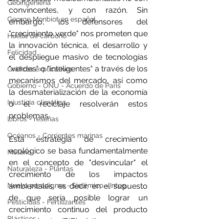
Geoingeniería
convincentes, y con razón. Sin 
George Monbiot en español
embargo, los defensores del 
"crecimiento verde" nos prometen que 
Huella de carbono
la innovación técnica, el desarrollo y 
Felicidad
el despliegue masivo de tecnologías 
"verdes" o "inteligentes" a través de los 
Gráficos explicativos
mecanismos del mercado, así como 
Gobierno - ONU - Acuerdo de Paris
la desmaterialización de la economía 
Injusticia climática
o el reciclaje resolverán estos 
problemas.
Libros - reseñas
Océanos - Corrientes marinas
Esta estrategia de crecimiento 
ecológico se basa fundamentalmente 
Metano
en el concepto de "desvincular" el 
Naturaleza - Plantas
crecimiento de los impactos 
Nuevo paradigma - Sistémico - Integ
ambientales, es decir, en el supuesto 
de que sería posible lograr un 
Pesticidas - Fertilizantes
crecimiento continuo del producto 
Plásticos