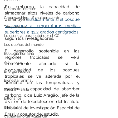
Sin embargo, la capacidad de 
Puntos de inflexión
almacenar altos niveles de carbono 
Greenwashing - Simulacro verde
disminuye 
drásticamente si el bosque 
se expone a temperaturas medias 
Temperatura
superiores a 32,2 grados centígrados,
Lo esencial para entender el CC
según los investigadores.
Los dueños del mundo
El desarrollo sostenible en las 
Ecología humana
regiones tropicales se verá 
Adicciones
directamente afectado si la 
biodiversidad de los bosques 
Energía Nuclear
tropicales se ve alterada por el 
Bienestar animal
aumento de las temperaturas y 
pierden su capacidad de absorber 
Minería Marina
carbono, dice Luiz Aragão, jefe de la 
Billonarios
división de teledetección del Instituto 
Evolución
Nacional de Investigación Espacial de 
Brasil y coautor del estudio.
Capitalismo de vigilancia