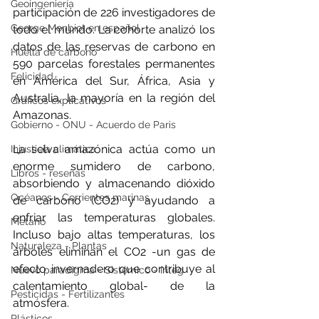
Geoingeniería
participación de 226 investigadores de 
George Monbiot en español
todo el mundo. La cohorte analizó los 
datos de las reservas de carbono en 
Huella de carbono
590 parcelas forestales permanentes 
Felicidad
en América del Sur, África, Asia y 
Australia, la mayoría en la región del 
Gráficos explicativos
Amazonas.
Gobierno - ONU - Acuerdo de Paris
La selva amazónica actúa como un 
Injusticia climática
enorme sumidero de carbono, 
Libros - reseñas
absorbiendo y almacenando dióxido 
Océanos - Corrientes marinas
de carbono (CO2) y ayudando a 
enfriar las temperaturas globales. 
Metano
Incluso bajo altas temperaturas, los 
Naturaleza - Plantas
árboles eliminan el CO2 -un gas de 
efecto invernadero que contribuye al 
Nuevo paradigma - Sistémico - Integ
calentamiento global- de la 
Pesticidas - Fertilizantes
atmósfera.
Plásticos