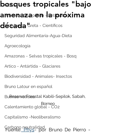
bosques tropicales "bajo
IPBES
amenaza en la próxima
Artículos de Opinión - Entrevistas
década"
Activismo - Greta - Científicos
Seguridad Alimentaria-Agua-Dieta
Agroecología
Amazonas - Selvas tropicales - Bosq
Artico - Antártida - Glaciares
Biodiversidad - Animales- Insectos
Bruno Latour en español
Reserva Forestal Kabili-Sepilok, Sabah, 
Buenas noticias
Borneo
Calentamiento global - CO2
Capitalismo -Neoliberalismo
Carbono neutralidad
Fuente:
 Phys
- por Bruno De Pierro - 