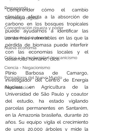
Propaganda
"Comprender cómo el cambio 
climático afecta a la absorción de 
Tecnología digital
carbono en los bosques tropicales 
Concentración riqueza y poder
puede ayudarnos a identificar las 
zonas más vulnerables en las que la 
Los dueños del mundo
pérdida de biomasa puede interferir 
Nueva economía
con las economías locales y el 
Crítica a la modernidad/mecanicismo
desarrollo humano", dice.
Ciencia - Negacionismo
Plínio Barbosa de Camargo, 
Pensadores del Nuevo Mundo
investigador del Centro de Energía 
Nuclear en Agricultura de la 
Regeneración
Universidad de São Paulo y coautor 
del estudio, ha estado vigilando 
parcelas permanentes en Santarém, 
en la Amazonia brasileña, durante 20 
años. Su equipo vigila el crecimiento 
de unos 20.000 árboles y mide la 