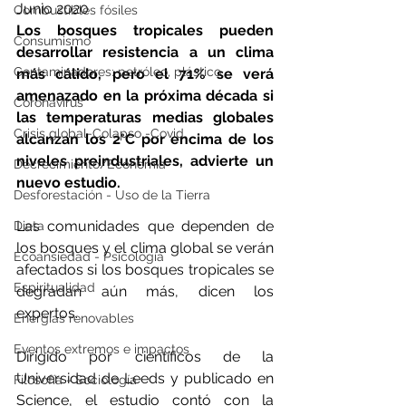
Junio 2020
Combustibles fósiles
Los bosques tropicales pueden 
Consumismo
desarrollar resistencia a un clima 
Contaminadores: petróleo, plástico
más cálido, pero el 71% se verá 
amenazado en la próxima década si 
Coronavirus
las temperaturas medias globales 
Crisis global-Colapso -Covid
alcanzan los 2°C por encima de los 
niveles preindustriales, advierte un 
Decrecimiento/Economía
nuevo estudio.
Desforestación - Uso de la Tierra
Las comunidades que dependen de 
Dieta
los bosques y el clima global se verán 
Ecoansiedad - Psicología
afectados si los bosques tropicales se 
Espiritualidad
degradan aún más, dicen los 
expertos.
Energías renovables
Eventos extremos e impactos
Dirigido por científicos de la 
Universidad de Leeds y publicado en 
Filosofía - Sociología
Science, el estudio contó con la 