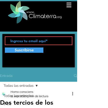
Suscribirse
Entrada
Todas las entradas
Homo consciens
Todas las entradas
11 sept 2020
3 min de lectura
Dos tercios de los
IPCC