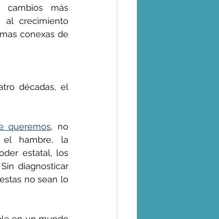
n cambios más 
 al crecimiento 
ormas conexas de 
tro décadas, el 
ue queremos
, no 
 el hambre, la 
der estatal, los 
Sin diagnosticar 
estas no sean lo 
ble en un mundo 