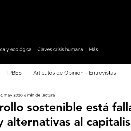
tica y ecológica
Claves crisis humana
Más
IPBES
Artículos de Opinión - Entrevistas
1 may 2020
4 min de lectura
ficos
Seguridad Alimentaria-Agua-Dieta
Agro
rollo sostenible está fal
 alternativas al capital
cales - Bosq
Artico - Antártida - Glaciares