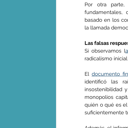
Por otra parte,
fundamentales, d
basado en los com
la llamada democr
Las falsas respue
Si observamos l
a
radicalismo inicia
El 
documento fin
identificó las r
insostenibilidad y
monopolios capital
quién o qué es el
suficientemente t
Además, el inform