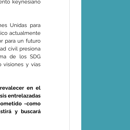
iento keynesiano 
es Unidas para 
ico actualmente 
 para un futuro 
d civil presiona 
ma de los SDG 
visiones y vías 
evalecer en el 
sis entrelazadas 
cometido -como 
tirá y buscará 