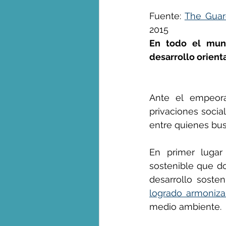
Fuente: 
The Guar
2015
George Monbiot en espa
En todo el mund
desarrollo orient
Ante el empeora
privaciones socia
entre quienes busc
En primer lugar
sostenible que do
desarrollo soste
logrado armoniza
medio ambiente.