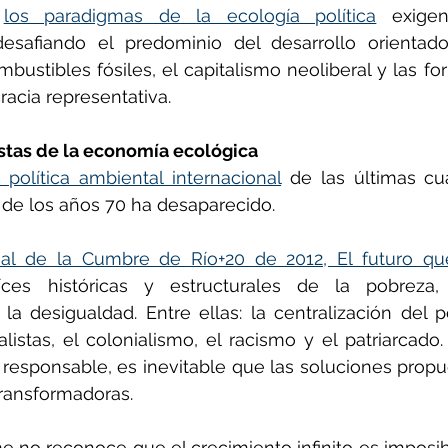
 
los paradigmas de la ecología política
 exige
esafiando el predominio del desarrollo orientado
bustibles fósiles, el capitalismo neoliberal y las f
acia representativa.
stas de la economía ecológica
 política ambiental internacional
 de las últimas cua
l de los años 70 ha desaparecido.
al de la Cumbre de Río+20 de 2012, El futuro q
aíces históricas y estructurales de la pobreza,
 la desigualdad. Entre ellas: la centralización del po
istas, el colonialismo, el racismo y el patriarcado. 
 responsable, es inevitable que las soluciones propu
ransformadoras.
e no reconoce que el crecimiento infinito es imposi