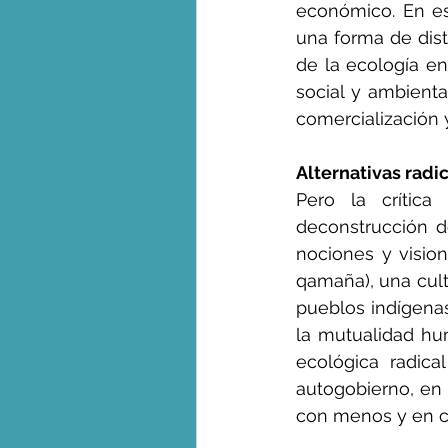
económico. En est
una forma de dist
de la ecología en 
social y ambient
comercialización 
Alternativas radi
Pero la crítica 
deconstrucción de
nociones y visio
qamaña), una cult
pueblos indígenas
la mutualidad hu
ecológica radica
autogobierno, en 
con menos y en c