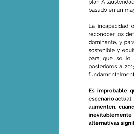
plan A (austerida
basado en un ma
La incapacidad o
reconocer los de
dominante, y par
sostenible y equi
para que se le 
posteriores a 20
fundamentalmente
Es improbable qu
escenario actual.
aumenten, cuand
inevitablemente
alternativas signif