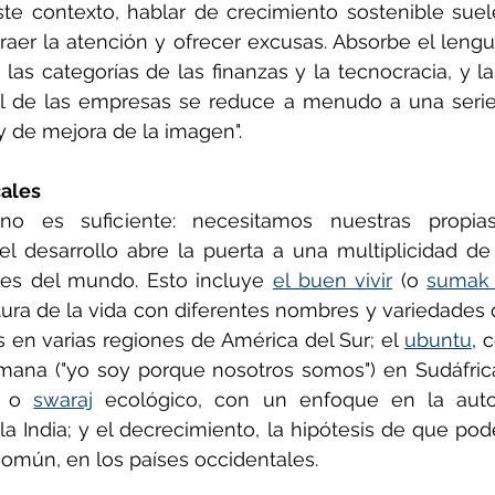
e contexto, hablar de crecimiento sostenible suele
raer la atención y ofrecer excusas. Absorbe el lengua
las categorías de las finanzas y la tecnocracia, y la
al de las empresas se reduce a menudo a una seri
y de mejora de la imagen".
cales
no es suficiente: necesitamos nuestras propias 
l desarrollo abre la puerta a una multiplicidad de 
nes del mundo. Esto incluye 
el buen vivir
 (o 
sumak
ura de la vida con diferentes nombres y variedades 
 en varias regiones de América del Sur; el 
ubuntu
, 
mana ("yo soy porque nosotros somos") en Sudáfrica
l o 
swaraj
 ecológico, con un enfoque en la autos
la India; y el decrecimiento, la hipótesis de que pod
omún, en los países occidentales.