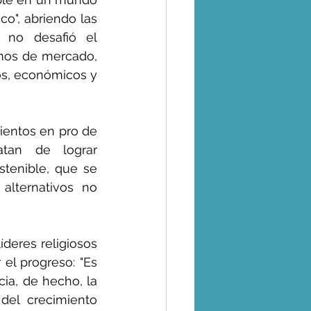
co", abriendo las 
 no desafió el 
os de mercado, 
os, económicos y 
entos en pro de 
tan de lograr 
tenible, que se 
lternativos no 
íderes religiosos 
el progreso: "Es 
ia, de hecho, la 
el crecimiento 