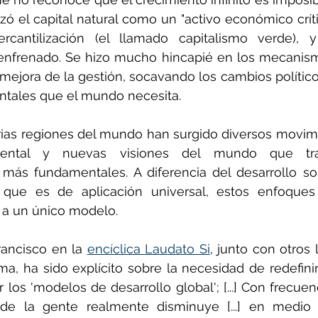
izó el capital natural como un "activo económico críti
cantilización (el llamado capitalismo verde), y
frenado. Se hizo mucho hincapié en los mecanism
a mejora de la gestión, socavando los cambios polític
ntales que el mundo necesita.
ias regiones del mundo han surgido diversos movimi
biental y nuevas visiones del mundo que tra
más fundamentales. A diferencia del desarrollo sos
que es de aplicación universal, estos enfoques a
 a un único modelo.
rancisco en la 
encíclica Laudato Si
, junto con otros l
a, ha sido explícito sobre la necesidad de redefinir 
los 'modelos de desarrollo global'; [...] Con frecuenc
de la gente realmente disminuye [...] en medio d