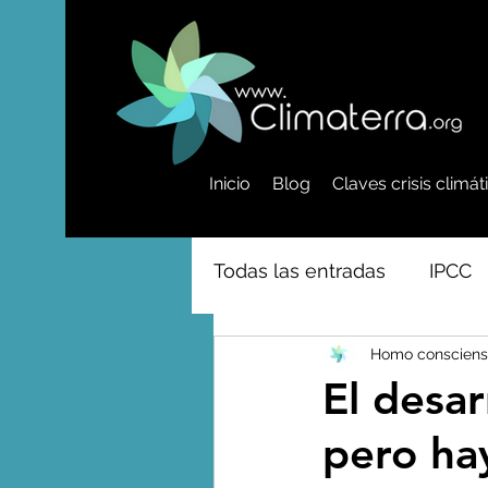
Inicio
Blog
Claves crisis climá
Todas las entradas
IPCC
Homo consciens
Activismo - Greta - Cientí
El desar
pero hay
Amazonas - Selvas tropi