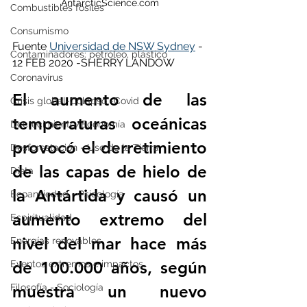
AntarcticScience.com
Combustibles fósiles
Consumismo
Fuente 
Universidad de NSW Sydney
 - 
Contaminadores: petróleo, plástico
12 FEB 2020 -SHERRY LANDOW
Coronavirus
El aumento de las 
Crisis global-Colapso -Covid
temperaturas oceánicas 
Decrecimiento/Economía
provocó el derretimiento 
Desforestación - Uso de la Tierra
de las capas de hielo de 
Dieta
la Antártida y causó un 
Ecoansiedad - Psicología
aumento extremo del 
Espiritualidad
nivel del mar hace más 
Energías renovables
de 100.000 años, según 
Eventos extremos e impactos
Filosofía - Sociología
muestra un nuevo 