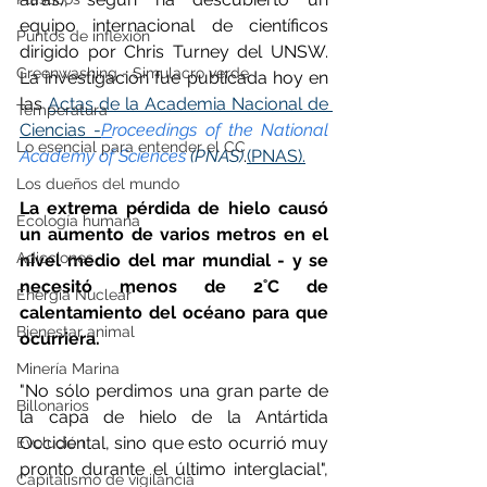
equipo internacional de científicos 
Puntos de inflexión
dirigido por Chris Turney del UNSW. 
Greenwashing - Simulacro verde
La investigación fue publicada hoy en 
las 
Actas de la Academia Nacional de 
Temperatura
Ciencias -
P
roceedings of the National 
Lo esencial para entender el CC
Academy of Sciences
 (PNAS)
.
(PNAS).
Los dueños del mundo
La extrema pérdida de hielo causó 
Ecología humana
un aumento de varios metros en el 
Adicciones
nivel medio del mar mundial - y se 
necesitó menos de 2˚C de 
Energía Nuclear
calentamiento del océano para que 
Bienestar animal
ocurriera. 
Minería Marina
"No sólo perdimos una gran parte de 
Billonarios
la capa de hielo de la Antártida 
Occidental, sino que esto ocurrió muy 
Evolución
pronto durante el último interglacial", 
Capitalismo de vigilancia