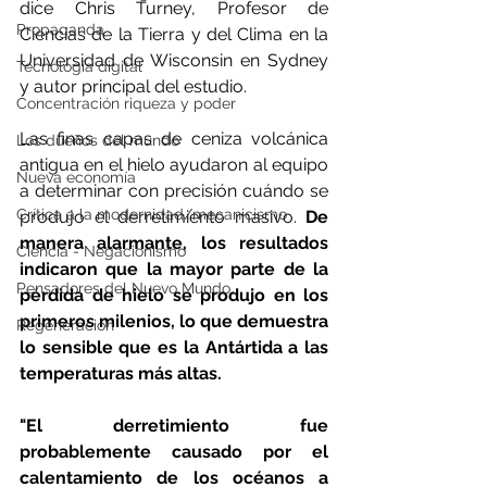
dice Chris Turney, Profesor de 
Propaganda
Ciencias de la Tierra y del Clima en la 
Universidad de Wisconsin en Sydney 
Tecnología digital
y autor principal del estudio. 
Concentración riqueza y poder
Las finas capas de ceniza volcánica 
Los dueños del mundo
antigua en el hielo ayudaron al equipo 
Nueva economía
a determinar con precisión cuándo se 
Crítica a la modernidad/mecanicismo
produjo el derretimiento masivo. 
De 
manera alarmante, los resultados 
Ciencia - Negacionismo
indicaron que la mayor parte de la 
Pensadores del Nuevo Mundo
pérdida de hielo se produjo en los 
primeros milenios, lo que demuestra 
Regeneración
lo sensible que es la Antártida a las 
temperaturas más altas. 
"El derretimiento fue 
probablemente causado por el 
calentamiento de los océanos a 