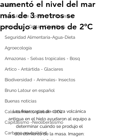
aumentó el nivel del mar
IPBES
más de 3 metros se
Artículos de Opinión - Entrevistas
produjo a menos de 2°C
Activismo - Greta - Científicos
Seguridad Alimentaria-Agua-Dieta
Agroecología
Amazonas - Selvas tropicales - Bosq
Artico - Antártida - Glaciares
Biodiversidad - Animales- Insectos
Bruno Latour en español
Buenas noticias
Las finas capas de ceniza volcánica 
Calentamiento global - CO2
antigua en el hielo ayudaron al equipo a 
Capitalismo -Neoliberalismo
determinar cuándo se produjo el 
Carbono neutralidad
derretimiento de la masa. Imagen: 