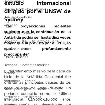
Geoingeniería
estudio internacional 
George Monbiot en español
dirigido por el UNSW de 
Huella de carbono
Sydney.
Felicidad
"Las proyecciones recientes 
sugieren que la contribución de la 
Gráficos explicativos
Antártida podría ser hasta diez veces 
Gobierno - ONU - Acuerdo de Paris
mayor que la prevista por el IPCC, lo 
cual es profundamente 
Injusticia climática
preocupante", 
Libros - reseñas
Océanos - Corrientes marinas
El derretimiento masivo de la capa de 
Metano
hielo de la Antártida Occidental fue 
Naturaleza - Plantas
una de las principales causas de los 
altos niveles del mar durante un 
Nuevo paradigma - Sistémico - Integ
período conocido como el Último 
Pesticidas - Fertilizantes
Interglacial (129.000-116.000 años 
atrás), según ha descubierto un 
Plásticos