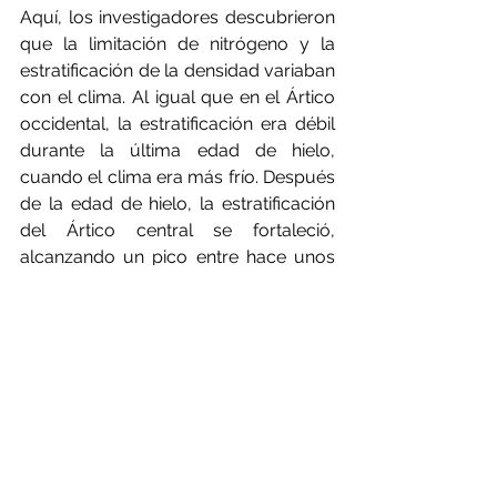
Aquí, los investigadores descubrieron 
que la limitación de nitrógeno y la 
estratificación de la densidad variaban 
con el clima. Al igual que en el Ártico 
occidental, la estratificación era débil 
durante la última edad de hielo, 
cuando el clima era más frío. Después 
de la edad de hielo, la estratificación 
del Ártico central se fortaleció, 
alcanzando un pico entre hace unos 
10.000 y 6.000 años, un período de 
temperaturas estivales árticas 
naturalmente más cálidas llamado 
"Máximo Térmico del Holoceno". 
Desde entonces, la estratificación del 
Ártico central se ha debilitado, 
permitiendo que llegue a las aguas 
superficiales una cantidad de 
nitrógeno suficiente para superar las 