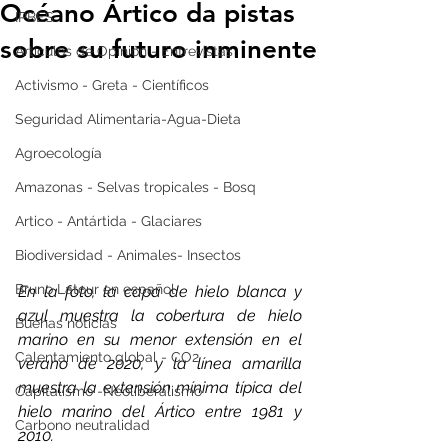
Océano Ártico da pistas
IPBES
sobre su futuro inminente
Artículos de Opinión - Entrevistas
Activismo - Greta - Científicos
Seguridad Alimentaria-Agua-Dieta
Agroecología
Amazonas - Selvas tropicales - Bosq
Artico - Antártida - Glaciares
Biodiversidad - Animales- Insectos
Bruno Latour en español
En la foto, la capa de hielo blanca y 
azul muestra la cobertura de hielo 
Buenas noticias
marino en su menor extensión en el 
Calentamiento global - CO2
verano de 2020, y la línea amarilla 
muestra la extensión mínima típica del 
Capitalismo -Neoliberalismo
hielo marino del Ártico entre 1981 y 
Carbono neutralidad
2010.