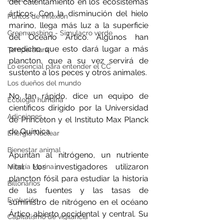
del calentamiento en los ecosistemas 
árticos. Con la disminución del hielo 
Puntos de inflexión
marino, llega más luz a la superficie 
Greenwashing - Simulacro verde
del Océano Ártico. Algunos han 
predicho que esto dará lugar a más 
Temperatura
plancton, que a su vez servirá de 
Lo esencial para entender el CC
sustento a los peces y otros animales.
Los dueños del mundo
No tan rápido, dice un equipo de 
Ecología humana
científicos dirigido por la Universidad 
Adicciones
de Princeton y el Instituto Max Planck 
de Química.
Energía Nuclear
Bienestar animal
Apuntan al nitrógeno, un nutriente 
vital. Los investigadores utilizaron 
Minería Marina
plancton fósil para estudiar la historia 
Billonarios
de las fuentes y las tasas de 
Evolución
suministro de nitrógeno en el océano 
Ártico abierto occidental y central. Su 
Capitalismo de vigilancia