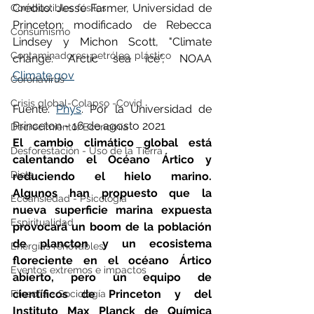
Crédito: Jesse Farmer, Universidad de 
Combustibles fósiles
Princeton; modificado de Rebecca 
Consumismo
Lindsey y Michon Scott, "Climate 
Contaminadores: petróleo, plástico
change: Arctic sea ice", NOAA 
Climate.gov
Coronavirus
Crisis global-Colapso -Covid
Fuente: 
Phys
. Por la Universidad de 
Princeton - 16 de agosto 2021
Decrecimiento/Economía
El cambio climático global está 
Desforestación - Uso de la Tierra
calentando el Océano Ártico y 
Dieta
reduciendo el hielo marino.  
Algunos han propuesto que la 
Ecoansiedad - Psicología
nueva superficie marina expuesta 
Espiritualidad
provocará un boom de la población 
de plancton y un ecosistema 
Energías renovables
floreciente en el océano Ártico 
Eventos extremos e impactos
abierto, pero un equipo de 
científicos de Princeton y del 
Filosofía - Sociología
Instituto Max Planck de Química 