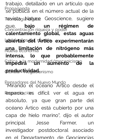
trabajo, detallado en un artículo que 
Propaganda
se publica en el número actual de la 
revista Nature Geoscience, sugiere 
Tecnología digital
que, 
bajo un régimen de 
Concentración riqueza y poder
calentamiento global, estas aguas 
Los dueños del mundo
abiertas del Ártico experimentarán 
una limitación de nitrógeno más 
Nueva economía
intensa, lo que probablemente 
Crítica a la modernidad/mecanicismo
impedirá un aumento de la 
productividad.
Ciencia - Negacionismo
Pensadores del Nuevo Mundo
"Mirando el océano Ártico desde el 
espacio, es difícil ver el agua en 
Regeneración
absoluto, ya que gran parte del 
océano Ártico está cubierto por una 
capa de hielo marino", dijo el autor 
principal Jesse Farmer, un 
investigador postdoctoral asociado 
en el Departamento de Geociencias 