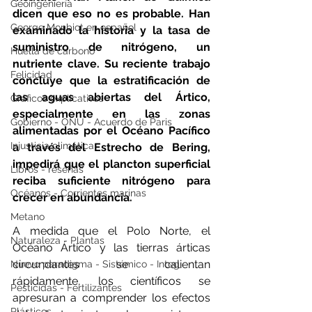
Geoingeniería
dicen que eso no es probable. Han 
George Monbiot en español
examinado la historia y la tasa de 
suministro de nitrógeno, un 
Huella de carbono
nutriente clave. Su reciente trabajo 
Felicidad
concluye que la estratificación de 
las aguas abiertas del Ártico, 
Gráficos explicativos
especialmente en las zonas 
Gobierno - ONU - Acuerdo de Paris
alimentadas por el Océano Pacífico 
Injusticia climática
a través del Estrecho de Bering, 
impedirá que el plancton superficial 
Libros - reseñas
reciba suficiente nitrógeno para 
Océanos - Corrientes marinas
crecer en abundancia. 
Metano
A medida que el Polo Norte, el 
Naturaleza - Plantas
Océano Ártico y las tierras árticas 
circundantes se calientan 
Nuevo paradigma - Sistémico - Integ
rápidamente, los científicos se 
Pesticidas - Fertilizantes
apresuran a comprender los efectos 
Plásticos