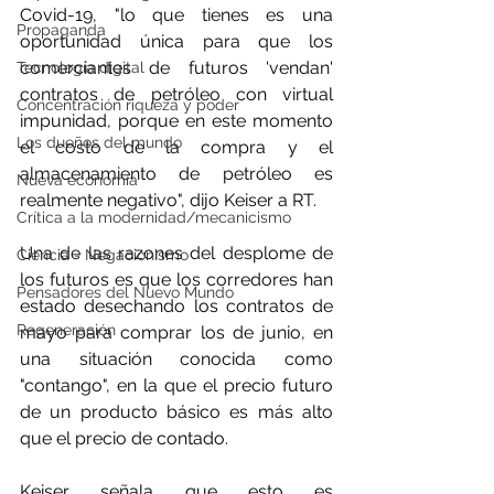
Covid-19, "lo que tienes es una 
Propaganda
oportunidad única para que los 
comerciantes de futuros 'vendan' 
Tecnología digital
contratos de petróleo con virtual 
Concentración riqueza y poder
impunidad, porque en este momento 
Los dueños del mundo
el costo de la compra y el 
almacenamiento de petróleo es 
Nueva economía
realmente negativo", dijo Keiser a RT.
Crítica a la modernidad/mecanicismo
Una de las razones del desplome de 
Ciencia - Negacionismo
los futuros es que los corredores han 
Pensadores del Nuevo Mundo
estado desechando los contratos de 
Regeneración
mayo para comprar los de junio, en 
una situación conocida como 
"contango", en la que el precio futuro 
de un producto básico es más alto 
que el precio de contado.
Keiser señala que esto es 