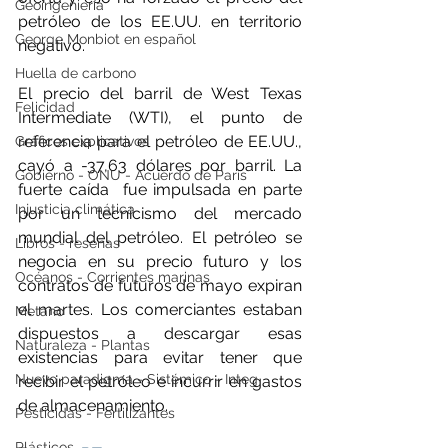
Geoingeniería
petróleo de los EE.UU. en territorio 
George Monbiot en español
negativo. 
Huella de carbono
El precio del barril de West Texas 
Felicidad
Intermediate (WTI), el punto de 
referencia para el petróleo de EE.UU., 
Gráficos explicativos
cayó a -37,63 dólares por barril. La 
Gobierno - ONU - Acuerdo de Paris
fuerte caída  fue impulsada en parte 
Injusticia climática
por un tecnicismo del mercado 
mundial del petróleo. El petróleo se 
Libros - reseñas
negocia en su precio futuro y los 
Océanos - Corrientes marinas
contratos de futuros de mayo expiran 
el martes. Los comerciantes estaban 
Metano
dispuestos a descargar esas 
Naturaleza - Plantas
existencias para evitar tener que 
Nuevo paradigma - Sistémico - Integ
recibir el petróleo e incurrir en gastos 
de almacenamiento.
Pesticidas - Fertilizantes
Plásticos