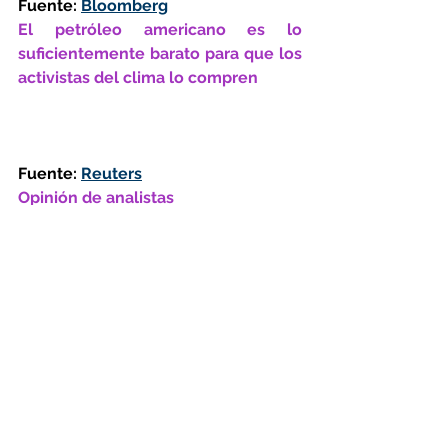
Fuente: 
Bloomberg
El petróleo americano es lo 
suficientemente barato para que los 
activistas del clima lo compren
Fuente: 
Reuters
Opinión de analistas
LOUISE DICKSON, ANALISTA DE 
MERCADOS PETROLEROS, RYSTAD 
ENERGY
"Los futuros del petróleo siguen 
desafiando la gravedad y ahora 
coquetean con el territorio intradía 
negativo. Este momento es, por 
supuesto, histórico y no podría ilustrar 
mejor la autopsia de precios en la que 
se encuentra el mercado desde 