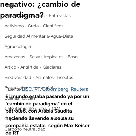
negativo: ¿cambio de
IPBES
paradigma?
Artículos de Opinión - Entrevistas
Activismo - Greta - Científicos
Seguridad Alimentaria-Agua-Dieta
Agroecología
Amazonas - Selvas tropicales - Bosq
Artico - Antártida - Glaciares
Biodiversidad - Animales- Insectos
Bruno Latour en español
Fuente 
BBC,
RT
, 
Bloomberg
, 
Reuters
El mundo estaba pasando ya por un 
Buenas noticias
"cambio de paradigma" 
en el 
Calentamiento global - CO2
petróleo, 
con Arabia Saudita 
haciendo llevando a bolsa su 
Capitalismo -Neoliberalismo
compañia estatal  según Max Keiser 
Carbono neutralidad
de RT