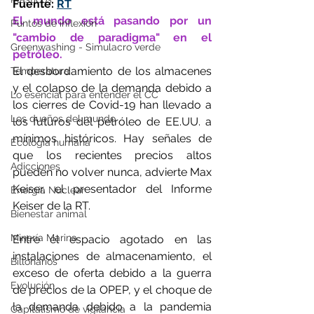
Fuente: 
RT
El mundo está pasando por un 
Puntos de inflexión
"cambio de paradigma" en el 
Greenwashing - Simulacro verde
petróleo.
El desbordamiento de los almacenes 
Temperatura
y el colapso de la demanda debido a 
Lo esencial para entender el CC
los cierres de Covid-19 han llevado a 
Los dueños del mundo
los futuros del petróleo de EE.UU. a 
mínimos históricos. Hay señales de 
Ecología humana
que los recientes precios altos 
Adicciones
pueden no volver nunca, advierte Max 
Keiser, el presentador del Informe 
Energía Nuclear
Keiser de la RT.
Bienestar animal
Minería Marina
Entre el espacio agotado en las 
instalaciones de almacenamiento, el 
Billonarios
exceso de oferta debido a la guerra 
Evolución
de precios de la OPEP, y el choque de 
la demanda debido a la pandemia 
Capitalismo de vigilancia