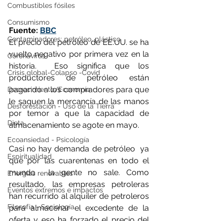
Combustibles fósiles
Consumismo
Fuente: 
BBC
Contaminadores: petróleo, plástico
El precio del petróleo de EE.UU. se ha 
vuelto negativo por primera vez en la 
Coronavirus
historia.  Eso significa que los 
Crisis global-Colapso -Covid
productores de petróleo están 
pagando a los compradores para que 
Decrecimiento/Economía
le saquen la mercancía de las manos 
Desforestación - Uso de la Tierra
por temor a que la capacidad de 
Dieta
almacenamiento se agote en mayo.
Ecoansiedad - Psicología
Casi no hay demanda de petróleo  ya 
Espiritualidad
que por las cuarentenas en todo el 
mundo  la gente no sale. Como 
Energías renovables
resultado, las empresas petroleras 
Eventos extremos e impactos
han recurrido al alquiler de petroleros 
Filosofía - Sociología
para almacenar el excedente de la 
oferta y eso ha forzado el precio del 