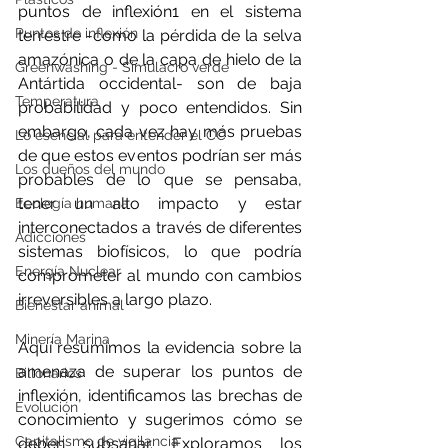
puntos de inflexión1 en el sistema 
Puntos de inflexión
terrestre -como la pérdida de la selva 
amazónica o de la capa de hielo de la 
Greenwashing - Simulacro verde
Antártida occidental- son de baja 
Temperatura
probabilidad y poco entendidos. Sin 
embargo, cada vez hay más pruebas 
Lo esencial para entender el CC
de que estos eventos podrían ser más 
Los dueños del mundo
probables de lo que se pensaba, 
tener un alto impacto y estar 
Ecología humana
interconectados a través de diferentes 
Adicciones
sistemas biofísicos, lo que podría 
Energía Nuclear
comprometer al mundo con cambios 
irreversibles a largo plazo.
Bienestar animal
Minería Marina
Aquí resumimos la evidencia sobre la 
amenaza de superar los puntos de 
Billonarios
inflexión, identificamos las brechas de 
Evolución
conocimiento y sugerimos cómo se 
Capitalismo de vigilancia
deben subsanar. Exploramos los 