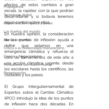
efectos de estos cambios a gran 
Propaganda
escala, la rapidez con la que podrían 
Tecnología digital
desarrollarse y si todavía tenemos 
algún control sobre ellos.
Concentración riqueza y poder
Los dueños del mundo
En nuestra opinión, la consideración 
de los puntos de inflexión ayuda a 
Nueva economía
definir que estamos en una 
Crítica a la modernidad/mecanicismo
emergencia climática y refuerza el 
Ciencia - Negacionismo
coro de llamamientos de este año a 
una acción climática urgente, desde 
Pensadores del Nuevo Mundo
los escolares hasta los científicos, las 
Regeneración
ciudades y los países.
El Grupo Intergubernamental de 
Expertos sobre el Cambio Climático 
(IPCC) introdujo la idea de los puntos 
de inflexión hace dos décadas. En 