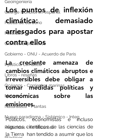
Geoingeniería
Los puntos de inflexión 
George Monbiot en español
climática: demasiado 
Huella de carbono
arriesgados para apostar 
Felicidad
contra ellos
Gráficos explicativos
Gobierno - ONU - Acuerdo de Paris
La creciente amenaza de 
Injusticia climática
cambios climáticos abruptos e 
Libros - reseñas
irreversibles debe obligar a 
Océanos - Corrientes marinas
tomar medidas políticas y 
económicas sobre las 
Metano
emisiones. 
Naturaleza - Plantas
Nuevo paradigma - Sistémico - Integ
Políticos, economistas e incluso 
algunos científicos de las ciencias de 
Pesticidas - Fertilizantes
la Tierra  han tendido a asumir que los 
Plásticos