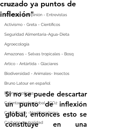
cruzado ya puntos de
IPBES
inflexión"
Artículos de Opinión - Entrevistas
Activismo - Greta - Científicos
Seguridad Alimentaria-Agua-Dieta
Agroecología
Amazonas - Selvas tropicales - Bosq
Artico - Antártida - Glaciares
Biodiversidad - Animales- Insectos
Bruno Latour en español
Si no se puede descartar 
Buenas noticias
un punto de inflexión 
Calentamiento global - CO2
global, entonces esto se 
Capitalismo -Neoliberalismo
constituye en una 
Carbono neutralidad