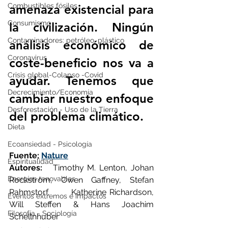
Combustibles fósiles
amenaza existencial para 
Consumismo
la civilización. Ningún 
Contaminadores: petróleo, plástico
análisis económico de 
Coronavirus
coste-beneficio nos va a 
Crisis global-Colapso -Covid
ayudar. Tenemos que 
Decrecimiento/Economía
cambiar nuestro enfoque 
Desforestación - Uso de la Tierra
del problema climático.
Dieta
Ecoansiedad - Psicología
Fuente; 
Nature
Espiritualidad
Autores:
   Timothy M. Lenton, Johan 
Energías renovables
Rockström, Owen Gaffney, Stefan 
Rahmstorf,       Katherine Richardson, 
Eventos extremos e impactos
Will Steffen & Hans Joachim 
Filosofía - Sociología
Schellnhuber              