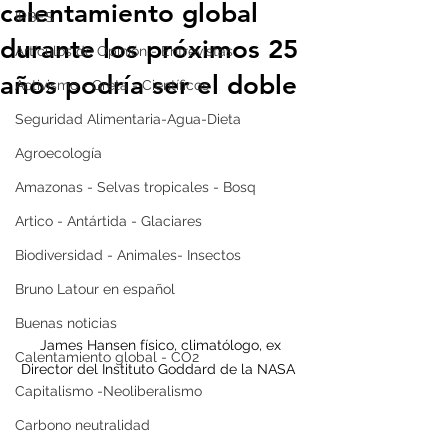
calentamiento global
IPBES
durante los próximos 25
Artículos de Opinión - Entrevistas
años podría ser el doble
Activismo - Greta - Científicos
Seguridad Alimentaria-Agua-Dieta
Agroecología
Amazonas - Selvas tropicales - Bosq
Artico - Antártida - Glaciares
Biodiversidad - Animales- Insectos
Bruno Latour en español
Buenas noticias
 James Hansen físico, climatólogo, ex 
Calentamiento global - CO2
Director del Instituto Goddard de la NASA 
Capitalismo -Neoliberalismo
Carbono neutralidad