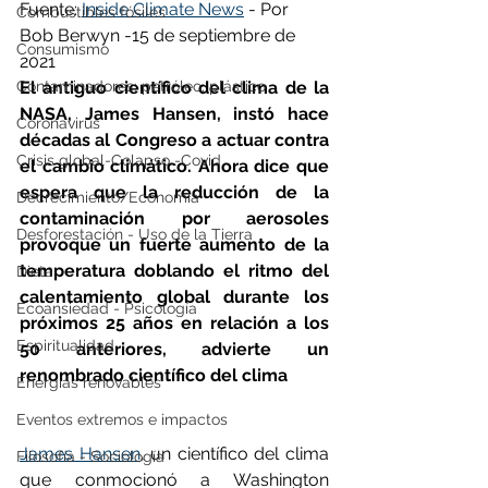
Fuente: 
Inside Climate News
 - Por 
Combustibles fósiles
Bob Berwyn -15 de septiembre de 
Consumismo
2021
Contaminadores: petróleo, plástico
El antiguo científico del clima de la 
NASA, James Hansen, instó hace 
Coronavirus
décadas al Congreso a actuar contra 
Crisis global-Colapso -Covid
el cambio climático. Ahora dice que 
espera que la reducción de la 
Decrecimiento/Economía
contaminación por aerosoles 
Desforestación - Uso de la Tierra
provoque un fuerte aumento de la 
temperatura doblando el ritmo del 
Dieta
calentamiento global durante los 
Ecoansiedad - Psicología
próximos 25 años en relación a los 
Espiritualidad
50 anteriores, advierte un 
renombrado científico del clima
Energías renovables
Eventos extremos e impactos
James Hansen
, un científico del clima 
Filosofía - Sociología
que conmocionó a Washington 