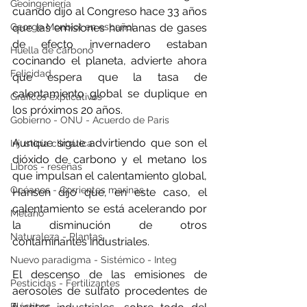
Geoingeniería
cuando dijo al Congreso hace 33 años 
George Monbiot en español
que las emisiones humanas de gases 
de efecto invernadero estaban 
Huella de carbono
cocinando el planeta, advierte ahora 
Felicidad
que espera que la tasa de 
calentamiento global se duplique en 
Gráficos explicativos
los próximos 20 años.
Gobierno - ONU - Acuerdo de Paris
Aunque sigue advirtiendo que son el 
Injusticia climática
dióxido de carbono y el metano los 
Libros - reseñas
que impulsan el calentamiento global, 
Océanos - Corrientes marinas
Hansen dijo que, en este caso, el 
calentamiento se está acelerando por 
Metano
la disminución de otros 
Naturaleza - Plantas
contaminantes industriales.
Nuevo paradigma - Sistémico - Integ
El descenso de las emisiones de 
Pesticidas - Fertilizantes
aerosoles de sulfato procedentes de 
Plásticos