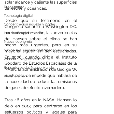
solar alcance y caliente las superficies 
Propaganda
terrestres y oceánicas. 
Tecnología digital
Desde que su testimonio en el 
Concentración riqueza y poder
Congreso sacudió a Washington D.C. 
hace una generación, las advertencias 
Los dueños del mundo
de Hansen sobre el clima se han 
Nueva economía
hecho más urgentes, pero en su 
Crítica a la modernidad/mecanicismo
mayoría siguen sin ser escuchadas. 
En 2006, cuando dirigía el Instituto 
Ciencia - Negacionismo
Goddard de Estudios Espaciales de la 
Pensadores del Nuevo Mundo
NASA, la administración de George W. 
Bush trató de impedir que hablara de 
Regeneración
la necesidad de reducir las emisiones 
de gases de efecto invernadero.
Tras 46 años en la NASA, Hansen lo 
dejó en 2013 para centrarse en los 
esfuerzos políticos y legales para 