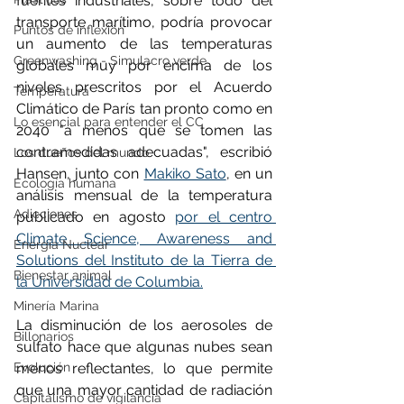
fuentes industriales, sobre todo del 
transporte marítimo, podría provocar 
Puntos de inflexión
un aumento de las temperaturas 
Greenwashing - Simulacro verde
globales muy por encima de los 
niveles prescritos por el Acuerdo 
Temperatura
Climático de París tan pronto como en 
Lo esencial para entender el CC
2040 "a menos que se tomen las 
contramedidas adecuadas", escribió 
Los dueños del mundo
Hansen, junto con 
Makiko Sato
, en un 
Ecología humana
análisis mensual de la temperatura 
Adicciones
publicado en agosto 
por el centro 
Climate Science, Awareness and 
Energía Nuclear
Solutions del Instituto de la Tierra de 
Bienestar animal
la Universidad de Columbia.
Minería Marina
La disminución de los aerosoles de 
Billonarios
sulfato hace que algunas nubes sean 
Evolución
menos reflectantes, lo que permite 
que una mayor cantidad de radiación 
Capitalismo de vigilancia