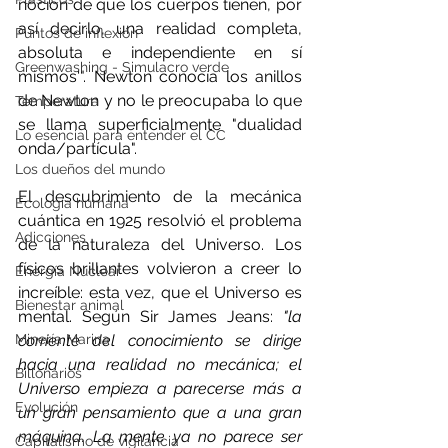
noción de que los cuerpos tienen, por 
así decirlo, una realidad completa, 
Puntos de inflexión
absoluta e independiente en sí 
Greenwashing - Simulacro verde
mismos'". Newton conocía los anillos 
de Newton y no le preocupaba lo que 
Temperatura
se llama superficialmente "dualidad 
Lo esencial para entender el CC
onda/partícula".
Los dueños del mundo
El descubrimiento de la mecánica 
Ecología humana
cuántica en 1925 resolvió el problema 
Adicciones
de la naturaleza del Universo. Los 
físicos brillantes volvieron a creer lo 
Energía Nuclear
increíble: esta vez, que el Universo es 
Bienestar animal
mental. Según Sir James Jeans: 
"la 
Minería Marina
corriente del conocimiento se dirige 
hacia una realidad no mecánica; el 
Billonarios
Universo empieza a parecerse más a 
Evolución
un gran pensamiento que a una gran 
máquina. La mente ya no parece ser 
Capitalismo de vigilancia