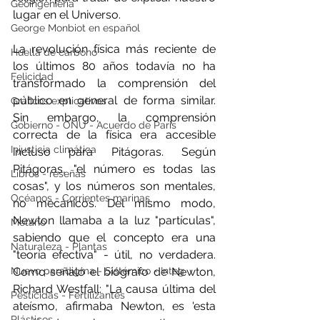
Geoingeniería
lugar en el Universo.
George Monbiot en español
La revolución física más reciente de 
Huella de carbono
los últimos 80 años todavía no ha 
Felicidad
transformado la comprensión del 
público en general de forma similar. 
Gráficos explicativos
Sin embargo, la comprensión 
Gobierno - ONU - Acuerdo de Paris
correcta de la física era accesible 
Injusticia climática
incluso para Pitágoras. Según 
Pitágoras, "el número es todas las 
Libros - reseñas
cosas", y los números son mentales, 
Océanos - Corrientes marinas
no mecánicos. Del mismo modo, 
Newton llamaba a la luz "partículas", 
Metano
sabiendo que el concepto era una 
Naturaleza - Plantas
"teoría efectiva" - útil, no verdadera. 
Nuevo paradigma - Sistémico - Integ
Como señaló el biógrafo de Newton, 
Richard Westfall: "La causa última del 
Pesticidas - Fertilizantes
ateísmo, afirmaba Newton, es 'esta 
Plásticos