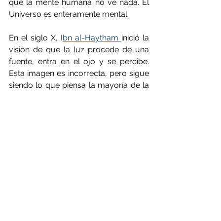
que la mente humana no ve nada. El 
Universo es enteramente mental.
En el siglo X, I
bn al-Haytham 
inició la 
visión de que la luz procede de una 
fuente, entra en el ojo y se percibe. 
Esta imagen es incorrecta, pero sigue 
siendo lo que piensa la mayoría de la 
gente, incluidos, a menos que se les 
presione, la mayoría de los físicos. 
Para llegar a un acuerdo con el 
Universo, debemos abandonar estos 
puntos de vista. El mundo es 
mecánico cuántico: debemos 
aprender a percibirlo como tal.
Uno de los beneficios de cambiar la 
humanidad a una percepción correcta 
del mundo es la alegría resultante de 