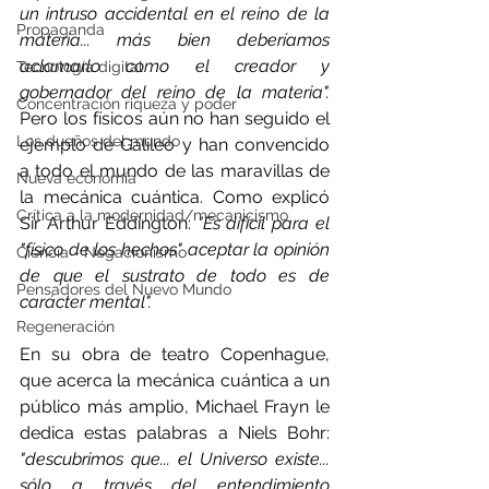
un intruso accidental en el reino de la 
Propaganda
materia... más bien deberíamos 
aclamarlo como el creador y 
Tecnología digital
gobernador del reino de la materia".
Concentración riqueza y poder
Pero los físicos aún no han seguido el 
Los dueños del mundo
ejemplo de Galileo y han convencido 
a todo el mundo de las maravillas de 
Nueva economía
la mecánica cuántica. Como explicó 
Crítica a la modernidad/mecanicismo
Sir Arthur Eddington: 
"Es difícil para el 
"físico de los hechos" aceptar la opinión 
Ciencia - Negacionismo
de que el sustrato de todo es de 
Pensadores del Nuevo Mundo
carácter mental".
Regeneración
En su obra de teatro Copenhague, 
que acerca la mecánica cuántica a un 
público más amplio, Michael Frayn le 
dedica estas palabras a Niels Bohr: 
"descubrimos que... el Universo existe... 
sólo a través del entendimiento 