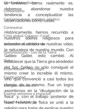
Combustibles fósiles
el Universo como realmente es, 
debemos abandonar nuestra 
Consumismo
tendencia a conceptualizar las 
Contaminadores: petróleo, plástico
observaciones como cosas.
Coronavirus
Históricamente, hemos recurrido a 
Crisis global-Colapso -Covid
nuestros líderes religiosos para 
entender el sentido de nuestras vidas; 
Decrecimiento/Economía
la naturaleza de nuestro mundo. Con 
Desforestación - Uso de la Tierra
Galileo Galilei, esto cambió. Al 
Dieta
establecer que la Tierra gira alrededor 
del Sol, Galileo no sólo consiguió el 
Ecoansiedad - Psicología
mismo creer lo increíble él mismo, 
Espiritualidad
sino que convenció a casi todos los 
demás de lo mismo. Fue un logro 
Energías renovables
asombroso en la "divulgación de la 
Eventos extremos e impactos
física" y, con el trabajo posterior de 
Filosofía - Sociología
Isaac Newton, la física se unió a la 
religión para tratar de explicar nuestro 