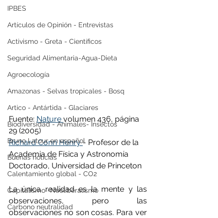
IPBES
Artículos de Opinión - Entrevistas
Activismo - Greta - Científicos
Seguridad Alimentaria-Agua-Dieta
Agroecología
Amazonas - Selvas tropicales - Bosq
Artico - Antártida - Glaciares
Fuente: 
Nature 
volumen 436, página 
Biodiversidad - Animales- Insectos
29 (2005)
Bruno Latour en español
Richard Conn Henry 
- Profesor de la 
Academia de Física y Astronomía
Buenas noticias
Doctorado, Universidad de Princeton
Calentamiento global - CO2
La única realidad es la mente y las 
Capitalismo -Neoliberalismo
observaciones, pero las 
Carbono neutralidad
observaciones no son cosas. Para ver 