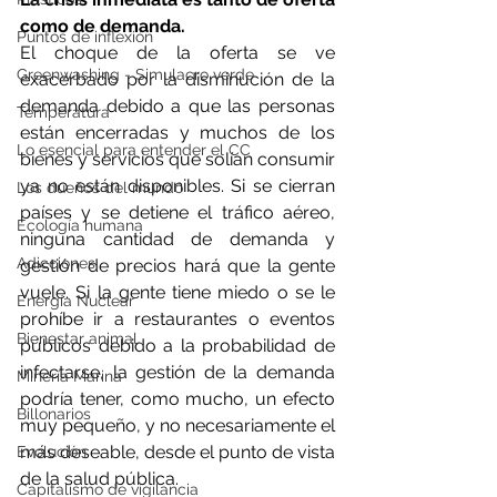
como de demanda.
Puntos de inflexión
El choque de la oferta se ve 
Greenwashing - Simulacro verde
exacerbado por la disminución de la 
demanda debido a que las personas 
Temperatura
están encerradas y muchos de los 
Lo esencial para entender el CC
bienes y servicios que solían consumir 
ya no están disponibles. Si se cierran 
Los dueños del mundo
países y se detiene el tráfico aéreo, 
Ecología humana
ninguna cantidad de demanda y 
Adicciones
gestión de precios hará que la gente 
vuele. Si la gente tiene miedo o se le 
Energía Nuclear
prohíbe ir a restaurantes o eventos 
Bienestar animal
públicos debido a la probabilidad de 
infectarse, la gestión de la demanda 
Minería Marina
podría tener, como mucho, un efecto 
Billonarios
muy pequeño, y no necesariamente el 
más deseable, desde el punto de vista 
Evolución
de la salud pública.
Capitalismo de vigilancia