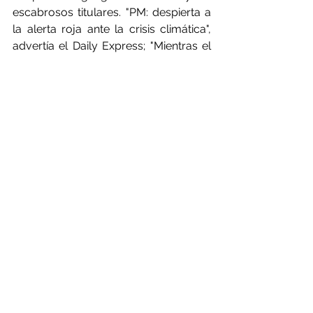
escabrosos titulares. "PM: despierta a 
la alerta roja ante la crisis climática", 
advertía el Daily Express; "Mientras el 
informe del día del juicio final advierte 
de un cambio climático apocalíptico: 
¿puede el Reino Unido sacar al 
mundo del abismo?", se preguntaba el 
Mail; mientras el Telegraph anunciaba 
"La ONU advierte de un 'golpe de 
realidad' climático". Teniendo en 
cuenta que muchos de estos 
periódicos se han esforzado mucho 
en el pasado por denigrar la ciencia 
del clima y cuestionar la realidad del 
calentamiento global, se trata de 
anuncios radicales. Queda por ver 
hasta cuándo cada publicación sigue 
comprometida con la ciencia.