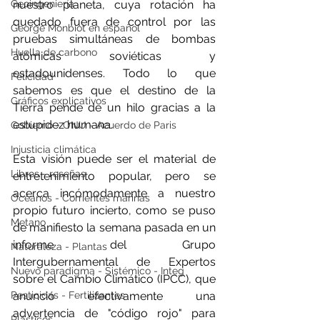
Geoingeniería
nuestro planeta, cuya rotación ha 
quedado fuera de control por las 
George Monbiot en español
pruebas simultáneas de bombas 
Huella de carbono
atómicas soviéticas y 
estadounidenses. Todo lo que 
Felicidad
sabemos es que el destino de la 
Gráficos explicativos
Tierra pende de un hilo gracias a la 
estupidez humana.
Gobierno - ONU - Acuerdo de Paris
Injusticia climática
Esta visión puede ser el material de 
Libros - reseñas
entretenimiento popular, pero se 
acerca incómodamente a nuestro 
Océanos - Corrientes marinas
propio futuro incierto, como se puso 
Metano
de manifiesto la semana pasada en un 
informe del Grupo 
Naturaleza - Plantas
Intergubernamental de Expertos 
Nuevo paradigma - Sistémico - Integ
sobre el Cambio Climático (IPCC), que 
Pesticidas - Fertilizantes
anunció efectivamente una 
advertencia de "código rojo" para 
Plásticos