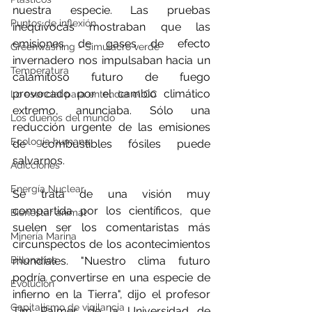
nuestra especie. Las pruebas 
Puntos de inflexión
inequívocas mostraban que las 
emisiones de gases de efecto 
Greenwashing - Simulacro verde
invernadero nos impulsaban hacia un 
Temperatura
calamitoso futuro de fuego 
provocado por el cambio climático 
Lo esencial para entender el CC
extremo, anunciaba. Sólo una 
Los dueños del mundo
reducción urgente de las emisiones 
Ecología humana
de combustibles fósiles puede 
salvarnos.
Adicciones
Energía Nuclear
Se trata de una visión muy 
compartida por los científicos, que 
Bienestar animal
suelen ser los comentaristas más 
Minería Marina
circunspectos de los acontecimientos 
Billonarios
mundiales. "Nuestro clima futuro 
podría convertirse en una especie de 
Evolución
infierno en la Tierra", dijo el profesor 
Capitalismo de vigilancia
Tim Palmer, de la Universidad de 