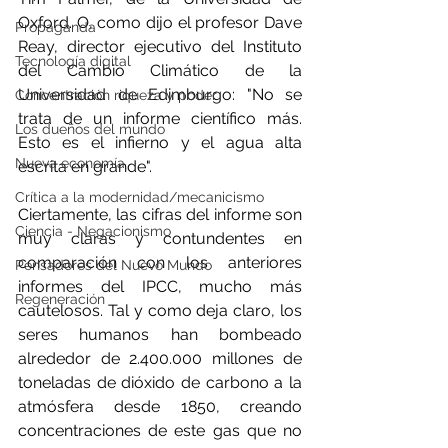
Oxford. O, como dijo el profesor Dave 
Propaganda
Reay, director ejecutivo del Instituto 
Tecnología digital
del Cambio Climático de la 
Universidad de Edimburgo: "No se 
Concentración riqueza y poder
trata de un informe científico más. 
Los dueños del mundo
Esto es el infierno y el agua alta 
Nueva economía
escrita en grande".
Crítica a la modernidad/mecanicismo
Ciertamente, las cifras del informe son 
Ciencia - Negacionismo
muy claras y contundentes en 
comparación con los anteriores 
Pensadores del Nuevo Mundo
informes del IPCC, mucho más 
Regeneración
cautelosos. Tal y como deja claro, los 
seres humanos han bombeado 
alrededor de 2.400.000 millones de 
toneladas de dióxido de carbono a la 
atmósfera desde 1850, creando 
concentraciones de este gas que no 