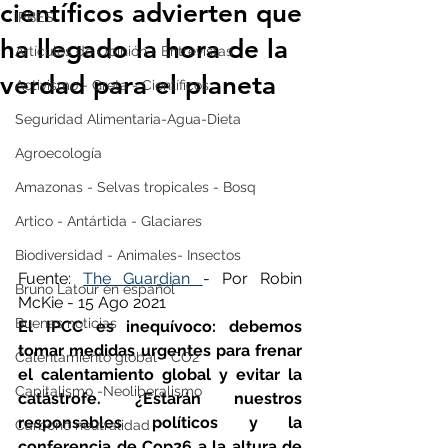
científicos advierten que
IPBES
ha llegado la hora de la
Artículos de Opinión - Entrevistas
verdad para el planeta
Activismo - Greta - Científicos
Seguridad Alimentaria-Agua-Dieta
Agroecología
Amazonas - Selvas tropicales - Bosq
Artico - Antártida - Glaciares
Biodiversidad - Animales- Insectos
Fuente: 
The Guardian 
- Por Robin 
Bruno Latour en español
McKie - 15 Ago 2021 
Buenas noticias
El IPCC es inequívoco: debemos 
tomar medidas urgentes para frenar 
Calentamiento global - CO2
el calentamiento global y evitar la 
Capitalismo -Neoliberalismo
catástrofe. ¿Estarán nuestros 
responsables políticos y la 
Carbono neutralidad
conferencia de Cop26 a la altura de 