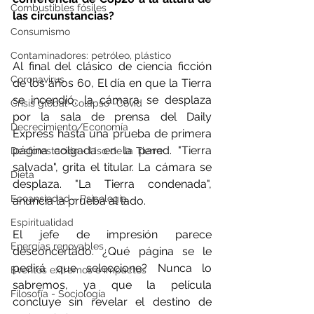
Combustibles fósiles
las circunstancias?
Consumismo
Contaminadores: petróleo, plástico
Al final del clásico de ciencia ficción 
Coronavirus
de los años 60, El día en que la Tierra 
se incendió, la cámara se desplaza 
Crisis global-Colapso -Covid
por la sala de prensa del Daily 
Decrecimiento/Economía
Express hasta una prueba de primera 
página colgada en la pared. "Tierra 
Desforestación - Uso de la Tierra
salvada", grita el titular. La cámara se 
Dieta
desplaza. "La Tierra condenada", 
Ecoansiedad - Psicología
anuncia la prueba al lado.
Espiritualidad
El jefe de impresión parece 
Energías renovables
desconcertado. ¿Qué página se le 
pedirá que seleccione? Nunca lo 
Eventos extremos e impactos
sabremos, ya que la película 
Filosofía - Sociología
concluye sin revelar el destino de 