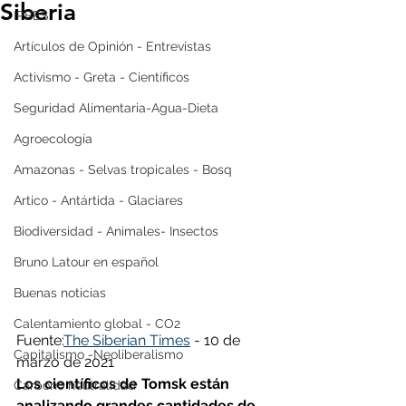
Siberia
IPBES
Artículos de Opinión - Entrevistas
Activismo - Greta - Científicos
Seguridad Alimentaria-Agua-Dieta
Agroecología
Amazonas - Selvas tropicales - Bosq
Artico - Antártida - Glaciares
Biodiversidad - Animales- Insectos
Bruno Latour en español
Buenas noticias
Calentamiento global - CO2
Fuente:
The Siberian Times
 - 10 de 
Capitalismo -Neoliberalismo
marzo de 2021
Los científicos de Tomsk están 
Carbono neutralidad
analizando grandes cantidades de 