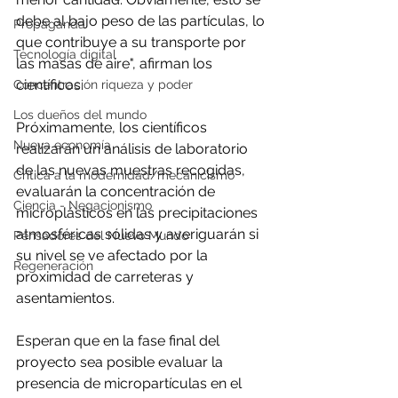
debe al bajo peso de las partículas, lo 
Propaganda
que contribuye a su transporte por 
Tecnología digital
las masas de aire", afirman los 
científicos.
Concentración riqueza y poder
Los dueños del mundo
Próximamente, los científicos 
Nueva economía
realizarán un análisis de laboratorio 
de las nuevas muestras recogidas, 
Crítica a la modernidad/mecanicismo
evaluarán la concentración de 
Ciencia - Negacionismo
microplásticos en las precipitaciones 
atmosféricas sólidas y averiguarán si 
Pensadores del Nuevo Mundo
su nivel se ve afectado por la 
Regeneración
proximidad de carreteras y 
asentamientos.
Esperan que en la fase final del 
proyecto sea posible evaluar la 
presencia de micropartículas en el 