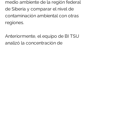
medio ambiente de la región federal 
de Siberia y comparar el nivel de 
contaminación ambiental con otras 
regiones.
Anteriormente, el equipo de BI TSU 
analizó la concentración de 
microplásticos en los ríos de Siberia, 
así como en el tracto alimentario de 
los peces.
#crisisecológica
#contaminación
#plasticos
#siberia
Artico - Antártida - Glaciares
Contaminadores: petróleo, plástico
Plásticos