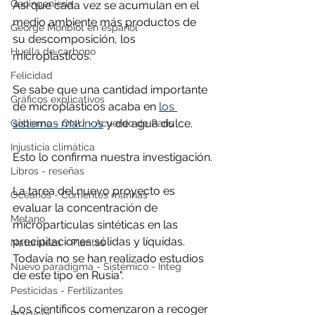
Geoingeniería
Así que cada vez se acumulan en el 
medio ambiente más productos de 
George Monbiot en español
su descomposición, los 
Huella de carbono
microplásticos. 
Felicidad
Se sabe que una cantidad importante 
Gráficos explicativos
de microplásticos acaba en 
los 
sistemas marinos
 y de agua dulce.
Gobierno - ONU - Acuerdo de Paris
Injusticia climática
Esto lo confirma nuestra investigación.
Libros - reseñas
La tarea del nuevo proyecto es 
Océanos - Corrientes marinas
evaluar la concentración de 
Metano
micropartículas sintéticas en las 
precipitaciones sólidas y líquidas. 
Naturaleza - Plantas
Todavía no se han realizado estudios 
Nuevo paradigma - Sistémico - Integ
de este tipo en Rusia".
Pesticidas - Fertilizantes
Los científicos comenzaron a recoger 
Plásticos