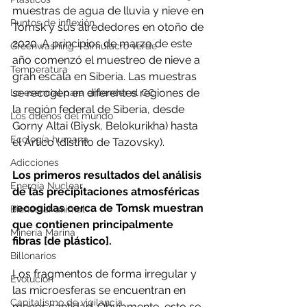
muestras de agua de lluvia y nieve en 
Puntos de inflexión
Tomsk y sus alrededores en otoño de 
2020. A principios de marzo de este 
Greenwashing - Simulacro verde
año comenzó el muestreo de nieve a 
Temperatura
gran escala en Siberia. Las muestras 
se recogen en diferentes regiones de 
Lo esencial para entender el CC
la región federal de Siberia, desde 
Los dueños del mundo
Gorny Altai (Biysk, Belokurikha) hasta 
Ecología humana
el Ártico (distrito de Tazovsky).
Adicciones
Los primeros resultados del análisis 
Energía Nuclear
de las precipitaciones atmosféricas 
recogidas cerca de Tomsk muestran 
Bienestar animal
que contienen principalmente 
Minería Marina
fibras [de plástico].
Billonarios
Los fragmentos de forma irregular y 
Evolución
las microesferas se encuentran en 
Capitalismo de vigilancia
menor cantidad. Obviamente, esto se 