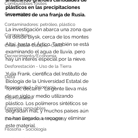
Combustibles fósiles
plásticos en las precipitaciones 
Consumismo
invernales de una franja de Rusia.
Contaminadores: petróleo, plástico
La investigación abarca una zona que 
Coronavirus
va desde Biysk, cerca de los montes 
Altai, hasta el Ártico. También se está 
Crisis global-Colapso -Covid
examinando el agua de lluvia, pero 
Decrecimiento/Economía
hay un interés especial por la nieve. 
Desforestación - Uso de la Tierra
Yulia Frank, científica del Instituto de 
Dieta
Biología de la Universidad Estatal de 
Ecoansiedad - Psicología
Tomsk, declaró: "La gente lleva más 
de un siglo y medio utilizando 
Espiritualidad
plástico. Los polímeros sintéticos se 
Energías renovables
degradan mal, y muchos países aún 
no han llegado a recoger y eliminar 
Eventos extremos e impactos
este material.
Filosofía - Sociología