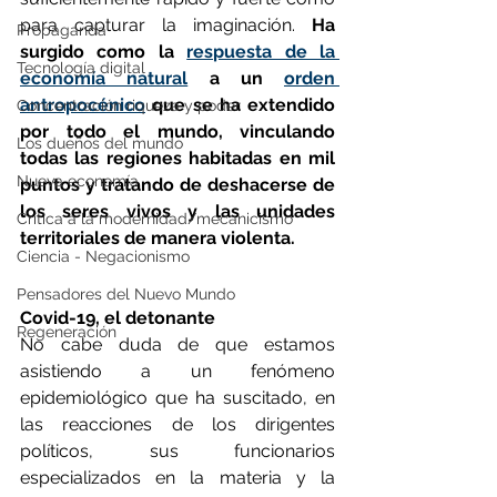
para capturar la imaginación. 
Ha 
Propaganda
surgido como la 
respuesta de la 
Tecnología digital
economía natural
 a un 
orden 
antropocénico
 que se ha extendido 
Concentración riqueza y poder
por todo el mundo, vinculando 
Los dueños del mundo
todas las regiones habitadas en mil 
Nueva economía
puntos y tratando de deshacerse de 
los seres vivos y las unidades 
Crítica a la modernidad/mecanicismo
territoriales de manera violenta.
Ciencia - Negacionismo
Pensadores del Nuevo Mundo
Covid-19, el detonante
Regeneración
No cabe duda de que estamos 
asistiendo a un fenómeno 
epidemiológico que ha suscitado, en 
las reacciones de los dirigentes 
políticos, sus funcionarios 
especializados en la materia y la 