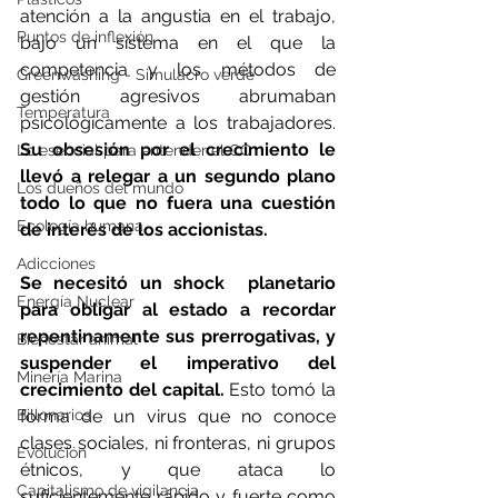
atención a la angustia en el trabajo, 
Puntos de inflexión
bajo un sistema en el que la 
competencia y los métodos de 
Greenwashing - Simulacro verde
gestión agresivos abrumaban 
Temperatura
psicológicamente a los trabajadores. 
Su obsesión por el crecimiento le 
Lo esencial para entender el CC
llevó a relegar a un segundo plano 
Los dueños del mundo
todo lo que no fuera una cuestión 
Ecología humana
de interés de los accionistas.
Adicciones
Se necesitó un shock  planetario 
Energía Nuclear
para obligar al estado a recordar 
repentinamente sus prerrogativas, y 
Bienestar animal
suspender el imperativo del 
Minería Marina
crecimiento del capital.
 Esto tomó la 
Billonarios
forma de un virus que no conoce 
clases sociales, ni fronteras, ni grupos 
Evolución
étnicos, y que ataca lo 
Capitalismo de vigilancia
suficientemente rápido y fuerte como 