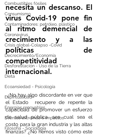
Combustibles fósiles
necesita un descanso. El 
Consumismo
virus Covid-19 pone fin 
Contaminadores: petróleo, plástico
al ritmo demencial de 
Coronavirus
crecimiento y a las 
Crisis global-Colapso -Covid
políticas de 
Decrecimiento/Economía
competitividad 
Desforestación - Uso de la Tierra
internacional.
Dieta
Ecoansiedad - Psicología
 ¿No hay algo discordante en ver que 
Espiritualidad
el Estado  recupere de repente la 
Energías renovables
capacidad de promover un esfuerzo 
de salud pública, sea cual sea el 
Eventos extremos e impactos
costo para la gran industria y las altas 
Filosofía - Sociología
finanzas? ¿No hemos visto cómo este 