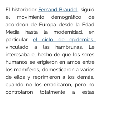
El historiador 
Fernand Braudel
, siguió 
el movimiento demográfico de 
acordeón de Europa desde la Edad 
Media hasta la modernidad, en 
particular 
el ciclo de epidemias, 
vinculado a las hambrunas. Le 
interesaba el hecho de que los seres 
humanos se erigieron en amos entre 
los mamíferos, domesticaron a varios 
de ellos y reprimieron a los demás, 
cuando no los erradicaron, pero no 
controlaron totalmente a estas 
diminutas especies que pueden 
infiltrarse y perturbarlos gravemente. 
Es esta perspectiva a largo plazo la 
que provoca la propagación de un 
virus, tal y como lo estamos 
presenciando ahora: la memoria 