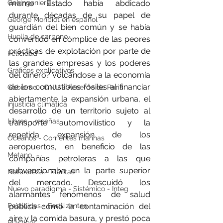
Geoingeniería
mismo Estado había abdicado 
durante décadas de su papel de 
George Monbiot en español
guardián del bien común y se había 
Huella de carbono
convertido en cómplice de las peores 
prácticas de explotación por parte de 
Felicidad
las grandes empresas y los poderes 
Gráficos explicativos
del dinero? Volcándose a la economía 
de los comustibles fósiles al financiar 
Gobierno - ONU - Acuerdo de Paris
abiertamente la expansión urbana, el 
Injusticia climática
desarrollo de un territorio sujeto al 
Libros - reseñas
transporte automovilístico y la 
repetida expansión de los 
Océanos - Corrientes marinas
aeropuertos, en beneficio de las 
Metano
compañías petroleras a las que 
subvencionaba en la parte superior 
Naturaleza - Plantas
del mercado. Descuidó los 
Nuevo paradigma - Sistémico - Integ
alarmantes fenómenos de salud 
Pesticidas - Fertilizantes
pública como la contaminación del 
aire y la comida basura, y prestó poca 
Plásticos