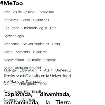
#MeToo
IPBES
Artículos de Opinión - Entrevistas
Activismo - Greta - Científicos
Seguridad Alimentaria-Agua-Dieta
Agroecología
Amazonas - Selvas tropicales - Bosq
Artico - Antártida - Glaciares
Biodiversidad - Animales- Insectos
Bruno Latour en español
Fuente:
 Liberation
 - 
Alain Deneault
Profesor de Filosofía en la Universidad 
Buenas noticias
de Moncton (Canadá) 
Calentamiento global - CO2
Capitalismo -Neoliberalismo
Explotada, dinamitada, 
Carbono neutralidad
contaminada, la Tierra 