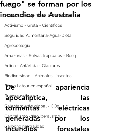
fuego" se forman por los
IPBES
incendios de Australia
Artículos de Opinión - Entrevistas
Activismo - Greta - Científicos
Seguridad Alimentaria-Agua-Dieta
Agroecología
Amazonas - Selvas tropicales - Bosq
Artico - Antártida - Glaciares
Biodiversidad - Animales- Insectos
De apariencia 
Bruno Latour en español
apocalíptica, las 
Buenas noticias
tormentas eléctricas 
Calentamiento global - CO2
Capitalismo -Neoliberalismo
generadas por los 
Carbono neutralidad
incendios forestales 