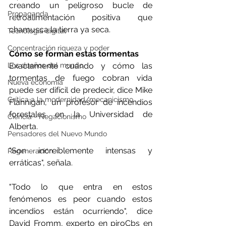
creando un peligroso bucle de 
Propaganda
retroalimentación positiva que 
chamusca la tierra ya seca.
Tecnología digital
Concentración riqueza y poder
Cómo se forman estas tormentas
Exactamente cuándo y cómo las 
Los dueños del mundo
tormentas de fuego cobran vida 
Nueva economía
puede ser difícil de predecir, dice Mike 
Crítica a la modernidad/mecanicismo
Flannigan, un profesor de incendios 
forestales en la Universidad de 
Ciencia - Negacionismo
Alberta.
Pensadores del Nuevo Mundo
"Son increíblemente intensas y 
Regeneración
erráticas", señala.
"Todo lo que entra en estos 
fenómenos es peor cuando estos 
incendios están ocurriendo", dice 
David Fromm, experto en piroCbs en 