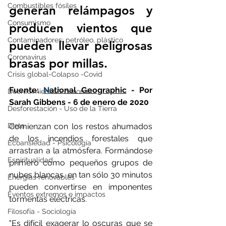
Combustibles fósiles
generan relámpagos y 
Consumismo
producen vientos que 
Contaminadores: petróleo, plástico
pueden llevar peligrosas 
Coronavirus
brasas por millas.
Crisis global-Colapso -Covid
Fuente: 
N
ational Geographic
 - Por 
Decrecimiento/Economía
Sarah Gibbens - 6 de enero de 2020
Desforestación - Uso de la Tierra
Comienzan con los restos ahumados 
Dieta
de los incendios forestales que 
Ecoansiedad - Psicología
arrastran a la atmósfera. Formándose 
Espiritualidad
primero como pequeños grupos de 
nubes blancas, en tan sólo 30 minutos 
Energías renovables
pueden convertirse en imponentes 
Eventos extremos e impactos
tormentas eléctricas.
Filosofía - Sociología
"Es difícil exagerar lo oscuras que se 