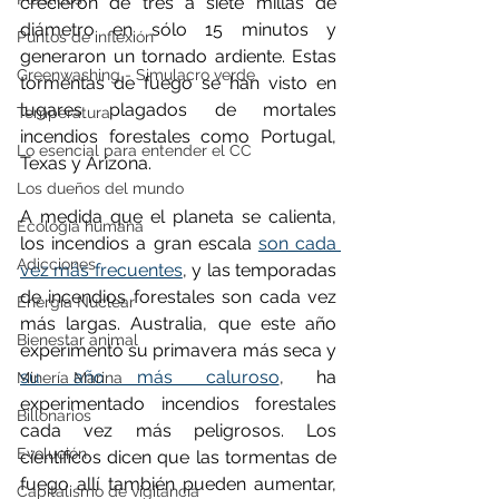
crecieron de tres a siete millas de 
diámetro en sólo 15 minutos y 
Puntos de inflexión
generaron un tornado ardiente. Estas 
Greenwashing - Simulacro verde
tormentas de fuego se han visto en 
lugares plagados de mortales 
Temperatura
incendios forestales como Portugal, 
Lo esencial para entender el CC
Texas y Arizona.
Los dueños del mundo
A medida que el planeta se calienta, 
Ecología humana
los incendios a gran escala 
son cada 
Adicciones
vez más frecuentes
, y las temporadas 
de incendios forestales son cada vez 
Energía Nuclear
más largas. Australia, que este año 
Bienestar animal
experimentó su primavera más seca y 
su año más caluroso
, ha 
Minería Marina
experimentado incendios forestales 
Billonarios
cada vez más peligrosos. Los 
Evolución
científicos dicen que las tormentas de 
fuego allí también pueden aumentar, 
Capitalismo de vigilancia