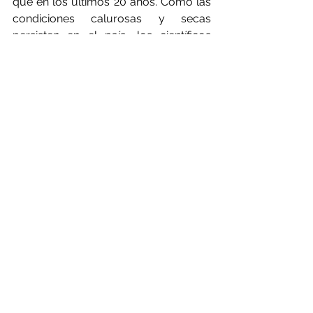
que en los últimos 20 años. Como las 
condiciones calurosas y secas 
persisten en el país, los científicos 
esperan que los piroCbs continúen 
formándose.
"Con el cambio climático, deberíamos 
ver incendios de mayor intensidad, y 
con incendios de mayor intensidad, se 
esperaría ver más de estas 
tormentas", dice Flannigan. "
En un artículo publicado en julio del 
año pasado, McCarthy y sus 
coautores del estudio encontraron 
que el clima cambiante de Australia 
podría poner a más personas y 
hábitats en riesgo de ver tormentas de 
fuego.