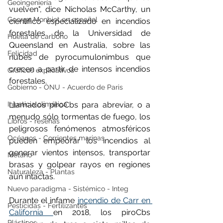
Geoingeniería
vuelven", dice Nicholas McCarthy, un 
George Monbiot en español
científico especializado en incendios 
forestales de la Universidad de 
Huella de carbono
Queensland en Australia, sobre las 
Felicidad
nubes de pyrocumulonimbus que 
crecen a partir de intensos incendios 
Gráficos explicativos
forestales.
Gobierno - ONU - Acuerdo de Paris
Llamados piroCbs para abreviar, o a 
Injusticia climática
menudo sólo tormentas de fuego, los 
Libros - reseñas
peligrosos fenómenos atmosféricos 
Océanos - Corrientes marinas
pueden empeorar los incendios al 
generar vientos intensos, transportar 
Metano
brasas y golpear rayos en regiones 
Naturaleza - Plantas
aún intactas.
Nuevo paradigma - Sistémico - Integ
Durante el infame 
incendio de Carr en 
Pesticidas - Fertilizantes
California 
en 2018, los piroCbs 
Plásticos