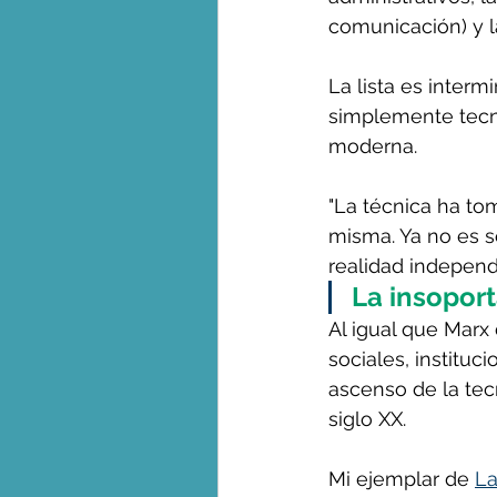
comunicación) y l
La lista es interm
simplemente tecnol
moderna.
"La técnica ha tom
misma. Ya no es s
realidad independ
La insoport
Al igual que Marx
sociales, instituc
ascenso de la tecn
siglo XX.
Mi ejemplar de 
La