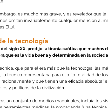
e.
embargo, es mucho más grave, y es revelador que la 
iones omitan invariablemente cualquier mención al may
s Ellul.
de la tecnología
x del siglo XX, predijo la tiranía caótica que muchos 
a que es la vida buena y determinada en la socied
técnica, que para él era más que la tecnología, las má
es, la técnica representaba para el a "la totalidad de l
 racionalmente y que tienen una eficacia absoluta" e
es y políticos de la civilización.
nica, un conjunto de medios maquinales, incluía los s
las herramientas médicas, la propaganda (una técnica