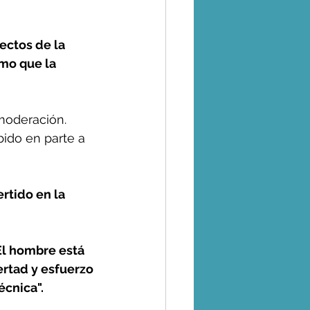
ectos de la 
mo que la 
moderación. 
ido en parte a 
rtido en la 
"El hombre está 
rtad y esfuerzo 
écnica".