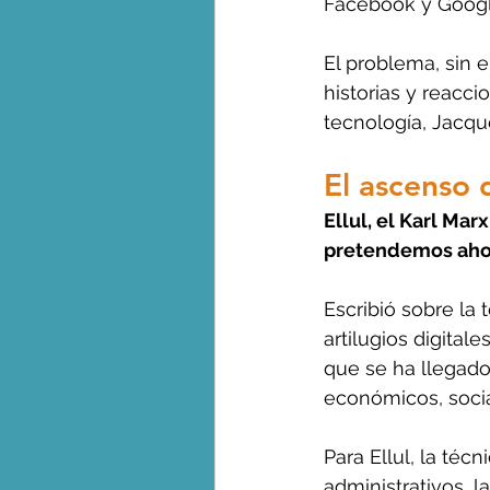
Facebook y Googl
El problema, sin 
historias y reacc
tecnología, Jacque
El ascenso 
Ellul, el Karl Mar
pretendemos ahor
Escribió sobre la 
artilugios digital
que se ha llegado
económicos, social
Para Ellul, la téc
administrativos, 