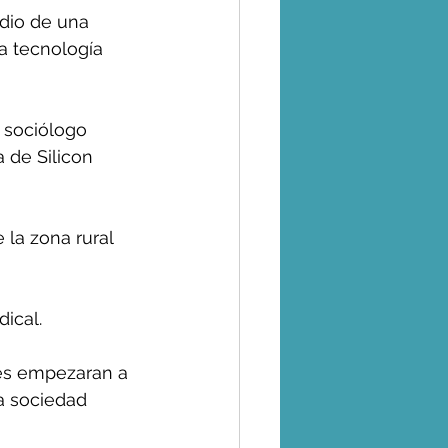
edio de una 
la tecnología 
 sociólogo 
 de Silicon 
 la zona rural 
dical.
ses empezaran a 
La sociedad 