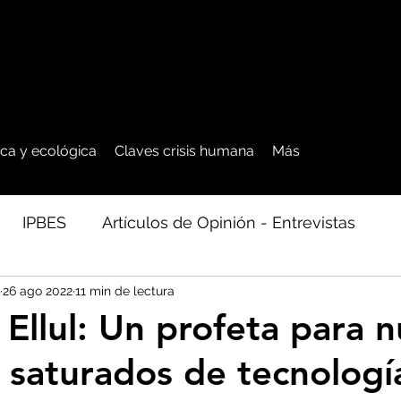
tica y ecológica
Claves crisis humana
Más
IPBES
Artículos de Opinión - Entrevistas
26 ago 2022
11 min de lectura
ficos
Seguridad Alimentaria-Agua-Dieta
Agro
Ellul: Un profeta para n
 saturados de tecnologí
cales - Bosq
Artico - Antártida - Glaciares