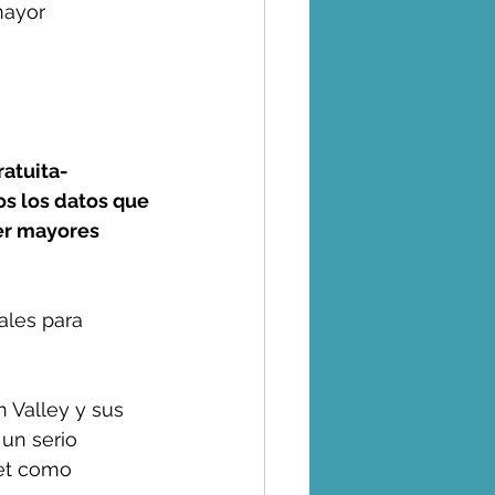
mayor 
atuita- 
s los datos que 
er mayores 
ales para 
 Valley y sus 
un serio 
net como 