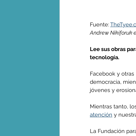
George Monbiot en espa
Fuente: 
TheTyee.
Andrew Nikiforuk e
Lee sus obras pa
tecnología.
Facebook y otras 
democracia, mient
jóvenes y erosiona
Mientras tanto, l
atención
 y nuestr
La Fundación par