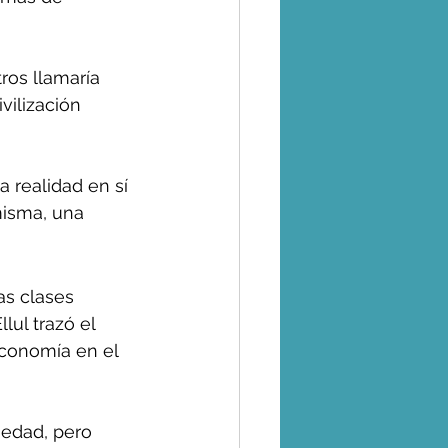
ros llamaría 
vilización 
a realidad en sí 
misma, una 
as clases 
lul trazó el 
economía en el 
 edad, pero 