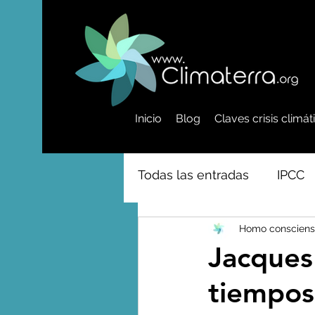
Inicio
Blog
Claves crisis climá
Todas las entradas
IPCC
Homo consciens
Activismo - Greta - Cientí
Jacques 
tiempos
Amazonas - Selvas tropi