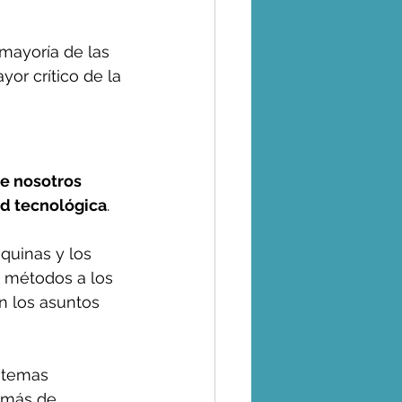
mayoría de las 
or crítico de la 
de nosotros 
ad tecnológica
.
quinas y los 
os métodos a los 
n los asuntos 
istemas 
 más de 