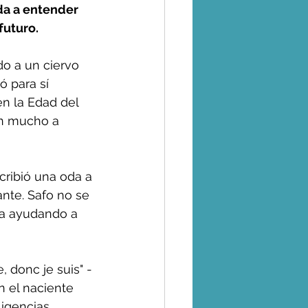
da a entender 
futuro.
o a un ciervo 
 para sí 
n la Edad del 
an mucho a 
scribió una oda a 
nte. Safo no se 
ba ayudando a 
 donc je suis" - 
n el naciente 
igencias 