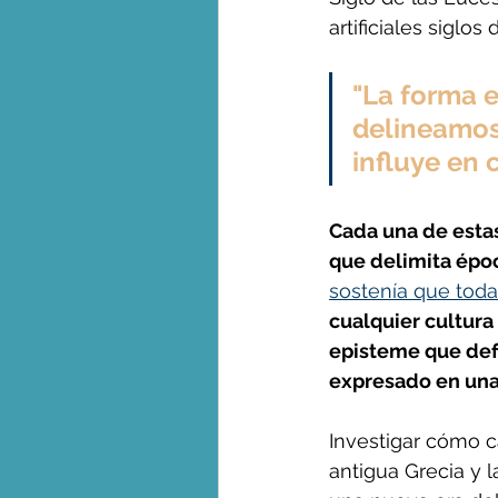
artificiales siglos
"La forma 
delineamos
influye en 
Cada una de estas
que delimita époc
sostenía que tod
cualquier cultura
episteme que defi
expresado en una 
Investigar cómo c
antigua Grecia y l