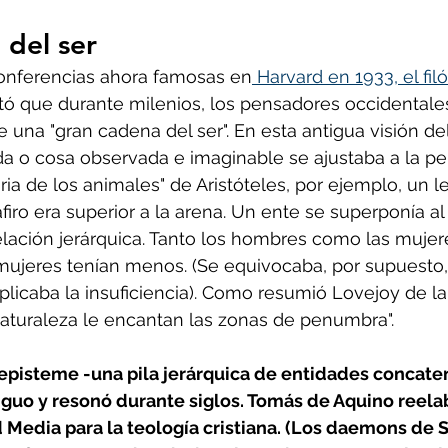
del ser 
conferencias ahora famosas en
 Harvard en 1933, el fil
ó que durante milenios, los pensadores occidentales
 una "gran cadena del ser". En esta antigua visión d
ida o cosa observada e imaginable se ajustaba a la pe
oria de los animales" de Aristóteles, por ejemplo, un l
firo era superior a la arena. Un ente se superponía al 
lación jerárquica. Tanto los hombres como las mujer
 mujeres tenían menos. (Se equivocaba, por supuesto
plicaba la insuficiencia). Como resumió Lovejoy de la
a naturaleza le encantan las zonas de penumbra". 
episteme -una pila jerárquica de entidades concatena
guo y resonó durante siglos. Tomás de Aquino reela
d Media para la teología cristiana. (Los daemons de S