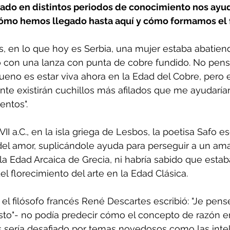
sado en distintos periodos de conocimiento nos ayu
ómo hemos llegado hasta aquí y cómo formamos el 
ñol
Huella de carbono
s, en lo que hoy es Serbia, una mujer estaba abatiend
con una lanza con punta de cobre fundido. No pensó
ueno es estar viva ahora en la Edad del Cobre, pero e
te existirán cuchillos más afilados que me ayudarí
entos".
 VII a.C., en la isla griega de Lesbos, la poetisa Safo e
a del amor, suplicándole ayuda para perseguir a un ama
 la Edad Arcaica de Grecia, ni habría sabido que esta
el florecimiento del arte en la Edad Clásica. 
l filósofo francés René Descartes escribió: "Je pense,
isto"- no podía predecir cómo el concepto de razón e
s sería desafiado por temas novedosos como las intel