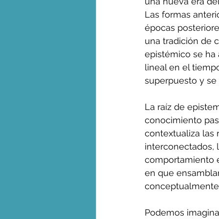
una nueva era del
Las formas anteri
épocas posteriore
una tradición de 
epistémico se ha
lineal en el tiem
superpuesto y se h
La raíz de epistem
conocimiento pasa
contextualiza las 
interconectados, 
comportamiento e
en que ensamblam
conceptualmente-
Podemos imaginar