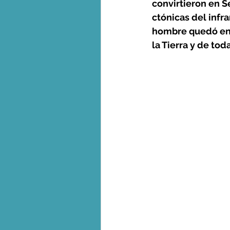
convirtieron en S
ctónicas del infr
hombre quedó en 
la Tierra y de tod