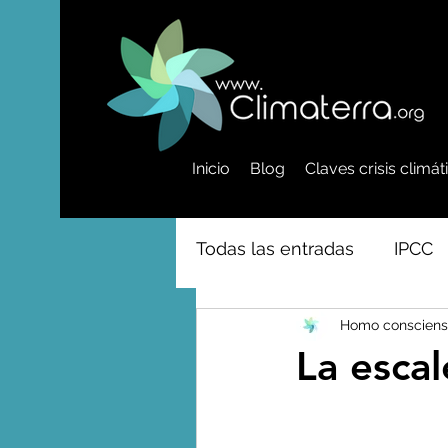
Inicio
Blog
Claves crisis climá
Todas las entradas
IPCC
Homo consciens
Activismo - Greta - Cientí
La escal
Amazonas - Selvas tropi