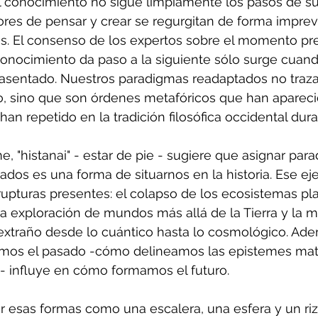
 conocimiento no sigue limpiamente los pasos de su
ores de pensar y crear se regurgitan de forma imprevi
s. El consenso de los expertos sobre el momento pr
conocimiento da paso a la siguiente sólo surge cuand
 asentado. Nuestros paradigmas readaptados no traz
po, sino que son órdenes metafóricos que han apareci
an repetido en la tradición filosófica occidental dura
e, "histanai" - estar de pie - sugiere que asignar par
dos es una forma de situarnos en la historia. Ese eje
rupturas presentes: el colapso de los ecosistemas pla
la exploración de mundos más allá de la Tierra y la m
xtraño desde lo cuántico hasta lo cosmológico. Adem
os el pasado -cómo delineamos las epistemes mate
 influye en cómo formamos el futuro. 
 esas formas como una escalera, una esfera y un ri