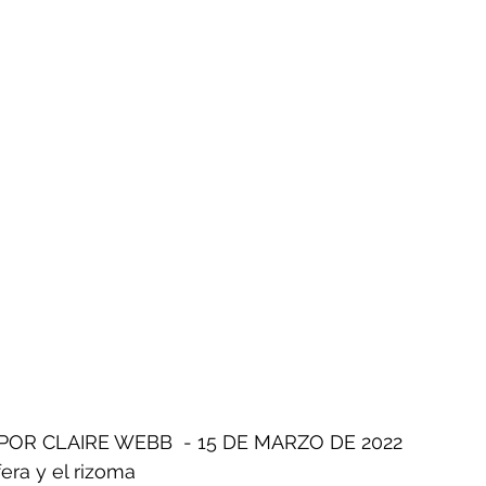
- Insectos
Bruno Latour en español
Buenas n
CO2
Capitalismo -Neoliberalismo
Carbono neu
Consumismo
Contaminadores: petróleo, plástic
ovid
Decrecimiento/Economía
Desforestación
Psicología
Espiritualidad
Energías renovable
 POR CLAIRE WEBB  - 15 DE MARZO DE 2022
fera y el rizoma
actos
Filosofía - Sociología
Geoingeniería