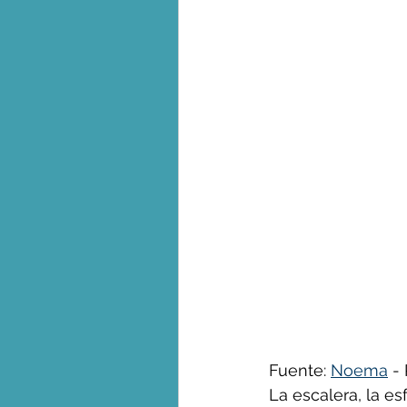
Biodiversidad - Animales
Calentamiento global - 
Combustibles fósiles
Crisis global-Colapso -C
Dieta
Ecoansiedad - 
Fuente: 
Noema
 -
La escalera, la es
Eventos extremos e imp