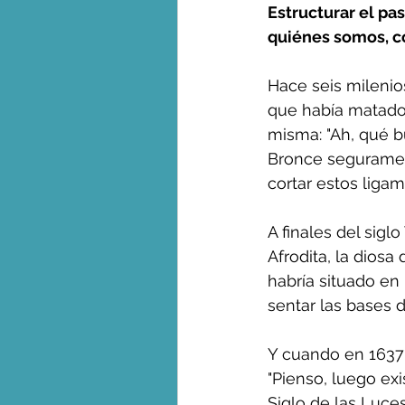
Estructurar el pa
quiénes somos, c
George Monbiot en espa
Hace seis milenio
que había matado 
misma: "Ah, qué b
Bronce seguramen
cortar estos ligam
A finales del siglo
Afrodita, la dios
habría situado en
sentar las bases d
Y cuando en 1637 e
"Pienso, luego ex
Siglo de las Luce