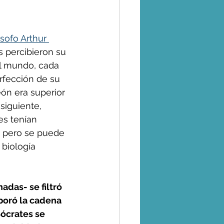
ósofo Arthur 
 percibieron su 
el mundo, cada 
rfección de su 
eón era superior 
siguiente, 
es tenían 
, pero se puede 
 biología 
das- se filtró 
boró la cadena 
ócrates se 