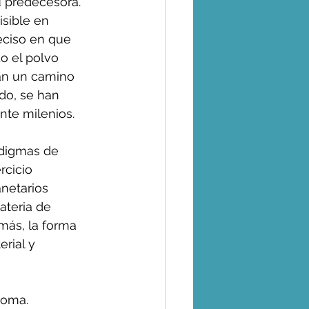
 predecesora. 
sible en 
eciso en que 
o el polvo 
an un camino 
do, se han 
nte milenios.
adigmas de 
rcicio 
netarios 
ateria de 
ás, la forma 
rial y 
zoma.