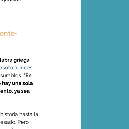
ente- 
labra griega 
lósofo francés, 
surables. 
"En 
 hay una sola 
ento, ya sea 
 
istoria hasta la 
pasado. Pero 