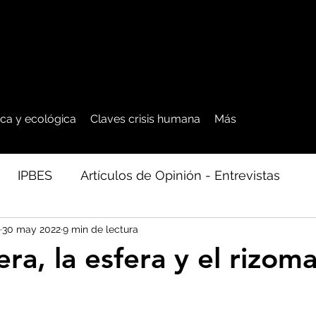
tica y ecológica
Claves crisis humana
Más
IPBES
Artículos de Opinión - Entrevistas
30 may 2022
9 min de lectura
ficos
Seguridad Alimentaria-Agua-Dieta
Agro
era, la esfera y el rizom
cales - Bosq
Artico - Antártida - Glaciares