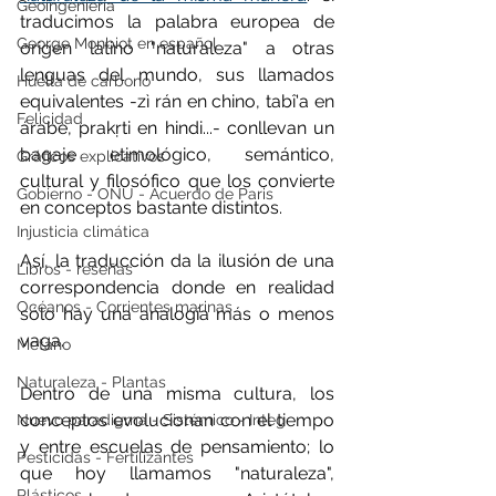
Geoingeniería
traducimos la palabra europea de 
George Monbiot en español
origen latino "naturaleza" a otras 
lenguas del mundo, sus llamados 
Huella de carbono
equivalentes -zì rán en chino, tabî'a en 
Felicidad
árabe, prakṛti en hindi...- conllevan un 
bagaje etimológico, semántico, 
Gráficos explicativos
cultural y filosófico que los convierte 
Gobierno - ONU - Acuerdo de Paris
en conceptos bastante distintos.
Injusticia climática
Así, la traducción da la ilusión de una 
Libros - reseñas
correspondencia donde en realidad 
Océanos - Corrientes marinas
sólo hay una analogía más o menos 
vaga.
Metano
Naturaleza - Plantas
Dentro de una misma cultura, los 
conceptos evolucionan con el tiempo 
Nuevo paradigma - Sistémico - Integ
y entre escuelas de pensamiento; lo 
Pesticidas - Fertilizantes
que hoy llamamos "naturaleza", 
Plásticos