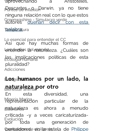
aprovechando a Aristóteles, 
Descartes o Darwin, ya no tiene 
Puntos de inflexión
ninguna relación real con lo que estos 
Greenwashing - Simulacro verde
autores 
querían decir con esta 
palabra.
Temperatura
Lo esencial para entender el CC
Así que hay muchas formas de 
Los dueños del mundo
entender la naturaleza. ¿Cuáles son 
las implicaciones políticas de esta 
Ecología humana
pluralidad?
Adicciones
Los humanos por un lado, la 
Energía Nuclear
naturaleza por otro
Bienestar animal
En esta diversidad, una 
Minería Marina
representación particular de la 
naturaleza es ahora a menudo 
Billonarios
criticada -y a veces caricaturizada- 
Evolución
por toda una generación de 
pensadores, en la estela de 
Philippe 
Capitalismo de vigilancia