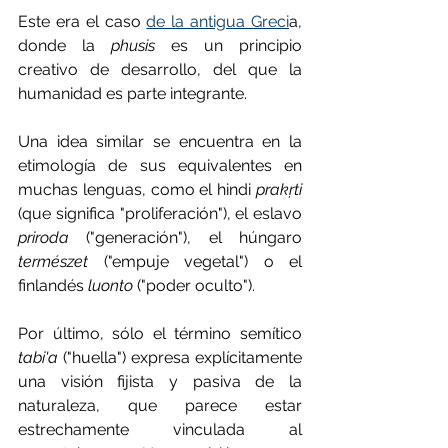
Este era el caso 
de la antigua Greci
a, 
donde la 
phusis
 es un principio 
creativo de desarrollo, del que la 
humanidad es parte integrante.
Una idea similar se encuentra en la 
etimología de sus equivalentes en 
muchas lenguas, como el hindi 
prakṛti
(que significa "proliferación"), el eslavo 
priroda
 ("generación"), el húngaro 
természet
 ("empuje vegetal") o el 
finlandés 
luonto
 ("poder oculto").
Por último, sólo el término semítico 
tabi'a
 ("huella") expresa explícitamente 
una visión fijista y pasiva de la 
naturaleza, que parece estar 
estrechamente vinculada al 