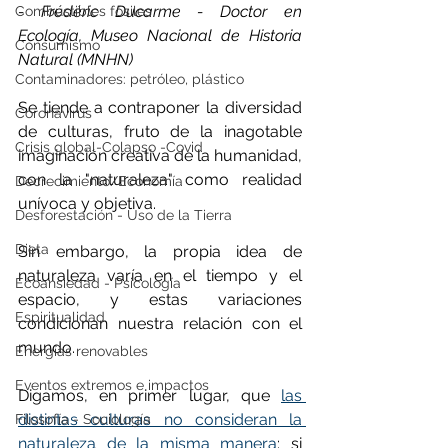
- Frédéric Ducarme - Doctor en 
Combustibles fósiles
Ecología, Museo Nacional de Historia 
Consumismo
Natural (MNHN)
Contaminadores: petróleo, plástico
Se tiende a contraponer la diversidad 
Coronavirus
de culturas, fruto de la inagotable 
Crisis global-Colapso -Covid
imaginación creativa de la humanidad, 
con la "naturaleza" como realidad 
Decrecimiento/Economía
unívoca y objetiva.
Desforestación - Uso de la Tierra
Dieta
Sin embargo, la propia idea de 
naturaleza varía en el tiempo y el 
Ecoansiedad - Psicología
espacio, y estas variaciones 
Espiritualidad
condicionan nuestra relación con el 
mundo.
Energías renovables
Eventos extremos e impactos
Digamos, en primer lugar, que 
las 
distintas culturas no consideran la 
Filosofía - Sociología
naturaleza de la misma manera
: si 