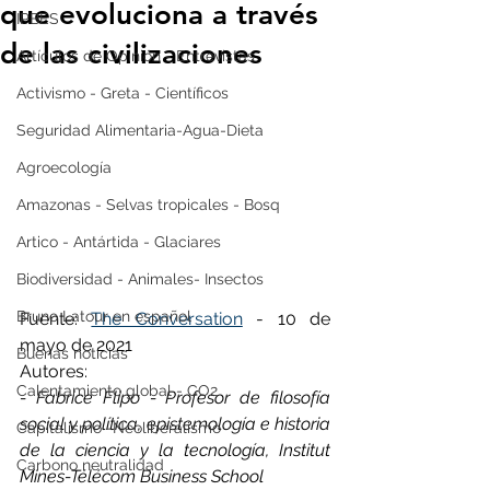
que evoluciona a través
IPBES
de las civilizaciones
Artículos de Opinión - Entrevistas
Activismo - Greta - Científicos
Seguridad Alimentaria-Agua-Dieta
Agroecología
Amazonas - Selvas tropicales - Bosq
Artico - Antártida - Glaciares
Biodiversidad - Animales- Insectos
Bruno Latour en español
Fuente: 
The Conversation
 - 10 de 
mayo de 2021 
Buenas noticias
Autores: 
Calentamiento global - CO2
- Fabrice Flipo - Profesor de filosofía 
social y política, epistemología e historia 
Capitalismo -Neoliberalismo
de la ciencia y la tecnología, Institut 
Carbono neutralidad
Mines-Télécom Business School