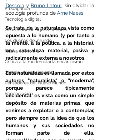
Descola
 y 
Bruno Latour
, sin olvidar la 
Propaganda
ecología profunda de 
Arne Naess.
Tecnología digital
Se trata de la naturaleza vista como 
Concentración riqueza y poder
opuesta a lo humano (y por tanto a 
Los dueños del mundo
la mente, a la política, a la historia), 
una naturaleza material, pasiva y 
Nueva economía
radicalmente externa a nosotros.
Crítica a la modernidad/mecanicismo
Ciencia - Negacionismo
Esta naturaleza es llamada por estos 
autores "naturalista" o "moderna", 
Pensadores del Nuevo Mundo
porque parece típicamente 
Regeneración
occidental: es vista como un simple 
depósito de materias primas, que 
venimos a explotar o a contemplar, 
pero siempre con la idea de que los 
humanos y sus sociedades no 
forman parte de ella, 