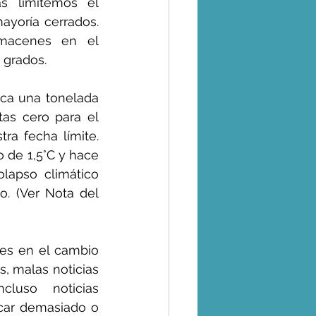
s limitemos el 
yoría cerrados. 
macenes en el 
 grados.
ca una tonelada 
s cero para el 
a fecha límite. 
de 1,5°C y hace 
apso climático 
 (Ver Nota del 
es en el cambio 
, malas noticias 
luso noticias 
car demasiado o 