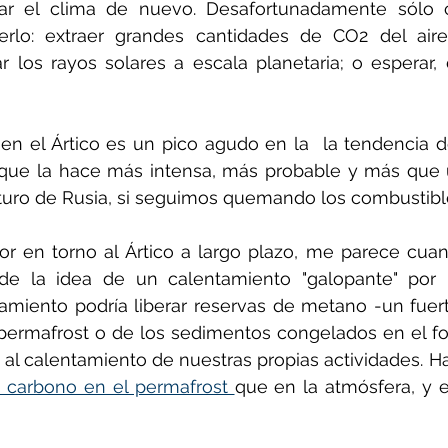
iar el clima de nuevo. Desafortunadamente sólo 
rlo: extraer grandes cantidades de CO2 del air
jar los rayos solares a escala planetaria; o esperar
 en el Ártico es un pico agudo en la  la tendencia 
 que la hace más intensa, más probable y más que u
turo de Rusia, si seguimos quemando los combustible
r en torno al Ártico a largo plazo, me parece cuan
de la idea de un calentamiento "galopante" por l
amiento podría liberar reservas de metano -un fuert
permafrost o de los sedimentos congelados en el fo
 al calentamiento de nuestras propias actividades. H
e carbono en el permafrost 
que en la atmósfera, y e