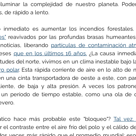
iluminar la complejidad de nuestro planeta. Podem
, de rápido a lento.
es"
 reavivados por las profundas brasas humeantes d
oticias, liberando 
partículas de contaminación at
eses 
que en los últimos 16 años.
 ¿La causa inmedia
ro polar
. Esta rápida corriente de aire en lo alto de 
 en una cinta transportadora de oeste a este, con pa
liente, de baja y alta presión. A veces los patrone
 un período de tiempo estable, como una ola de ca
evero.
ático hace más probable este "bloqueo"? 
Tal vez.
el contraste entre el aire frío del polo y el cálido del 
dos veces más rápido que el promedio mundial: eso 