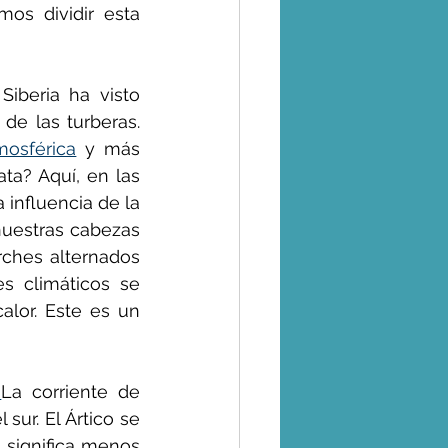
os dividir esta 
 el efecto inmediato es aumentar los incendios forestales. Siberia ha visto 
e las turberas. 
mosférica
 y más 
ta? Aquí, en las 
altas y medias latitudes del norte, vivimos en un clima inestable bajo la influencia de la 
nuestras cabezas 
rches alternados 
s climáticos se 
lor. Este es un 
 
La corriente de 
sur. El Ártico se 
significa menos 