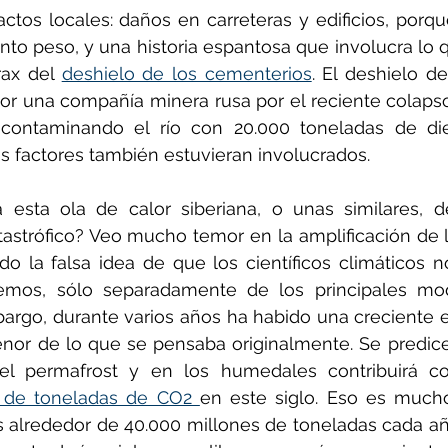
tos locales: daños en carreteras y edificios, porqu
nto peso, y una historia espantosa que involucra lo q
rax del 
deshielo de los cementerios
. El deshielo de
or una compañía minera rusa por el reciente colapso
contaminando el río con 20.000 toneladas de die
s factores también estuvieran involucrados.
a esta ola de calor siberiana, o unas similares, 
astrófico? Veo mucho temor en la amplificación de l
o la falsa idea de que los científicos climáticos n
emos, sólo separadamente de los principales mode
bargo, durante varios años ha habido una creciente 
nor de lo que se pensaba originalmente. Se predice
l permafrost y en los humedales contribuirá co
s de toneladas de CO2 
en este siglo. Eso es mucho
alrededor de 40.000 millones de toneladas cada año