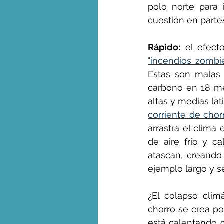
polo norte para 
cuestión en partes
Rápido:
"incendios zombi
Estas son malas n
carbono en 18 m
corriente de chor
arrastra el clima
de aire frío y ca
atascan, creando
ejemplo largo y s
¿El colapso clim
chorro se crea por 
está calentando 