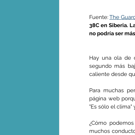
Fuente: 
The Guar
George Monbiot en espa
38C en Siberia. L
no podría ser más
Hay una ola de ca
segundo más bajo
caliente desde qu
Para muchas pers
página web porqu
"Es sólo el clima" 
¿Cómo podemos da
muchos conductor