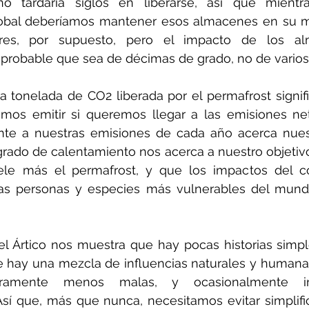
o tardaría siglos en liberarse, así que mientra
obal deberíamos mantener esos almacenes en su ma
bres, por supuesto, pero el impacto de los al
probable que sea de décimas de grado, no de varios
 tonelada de CO2 liberada por el permafrost signifi
s emitir si queremos llegar a las emisiones neta
nte a nuestras emisiones de cada año acerca nuestr
ado de calentamiento nos acerca a nuestro objetivo 
e más el permafrost, y que los impactos del col
s personas y especies más vulnerables del mundo.
el Ártico nos muestra que hay pocas historias simpl
e hay una mezcla de influencias naturales y humanas
eramente menos malas, y ocasionalmente inc
sí que, más que nunca, necesitamos evitar simplifi