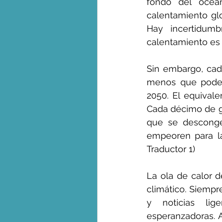
fondo del océan
calentamiento gl
Hay incertidum
calentamiento es 
Sin embargo, cada
menos que podemo
2050. El equivale
Cada décimo de gr
que se descongel
empeoren para la
Traductor 1)
La ola de calor d
climático. Siempr
y noticias lig
esperanzadoras. A