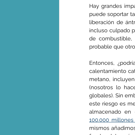
Hay grandes impac
puede soportar ta
liberación de ánt
incluso culpado p
de combustible, 
probable que otro
Entonces, ¿podrí
calentamiento cat
metano, incluyend
(nosotros lo hac
globales). Sin em
este riesgo es me
almacenado en e
100.000 millone
mismos añadimos 