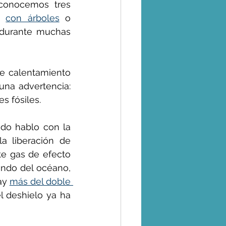
conocemos tres 
e 
con árboles
 o 
, durante muchas 
de calentamiento 
na advertencia: 
s fósiles.
do hablo con la 
a liberación de 
e gas de efecto 
ndo del océano, 
ay 
más del doble 
l deshielo ya ha 