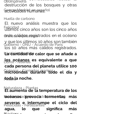
Geoingeniería
destrucción de los bosques y otras 
George Monbiot en español
actividades humanas.
Huella de carbono
El nuevo análisis muestra que los 
Felicidad
últimos cinco años son los cinco años 
más cálidos registrados en el océano 
Gráficos explicativos
y que los últimos 10 años son también 
Gobierno - ONU - Acuerdo de Paris
los 10 años más cálidos registrados. 
Injusticia climática
La cantidad de calor que se añade a 
los océanos es equivalente a que 
Libros - reseñas
cada persona del planeta utilice 100 
Océanos - Corrientes marinas
microondas durante todo el día y 
toda la noche.
Metano
Naturaleza - Plantas
El aumento de la temperatura de los 
océanos provoca tormentas más 
Nuevo paradigma - Sistémico - Integ
severas e interrumpe el ciclo del 
Pesticidas - Fertilizantes
agua, lo que significa más 
Plásticos