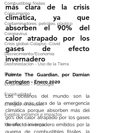
Combustibles fósiles
más clara de la crisis 
Consumismo
climática, ya que 
Contaminadores: petróleo, plástico
absorben el 90% del 
Coronavirus
calor atrapado por los 
Crisis global-Colapso -Covid
gases de efecto 
Decrecimiento/Economía
invernadero
Desforestación - Uso de la Tierra
Dieta
Fuente The Guardian, por Damian 
Carrington - Enero 2020
Ecoansiedad - Psicología
Espiritualidad
Los océanos del mundo son la 
medida más clara de la emergencia 
Energías renovables
climática porque absorben más del 
Eventos extremos e impactos
90% del calor atrapado por los gases 
de efecto invernadero emitidos por la 
Filosofía - Sociología
quema de combustibles fósiles, la 