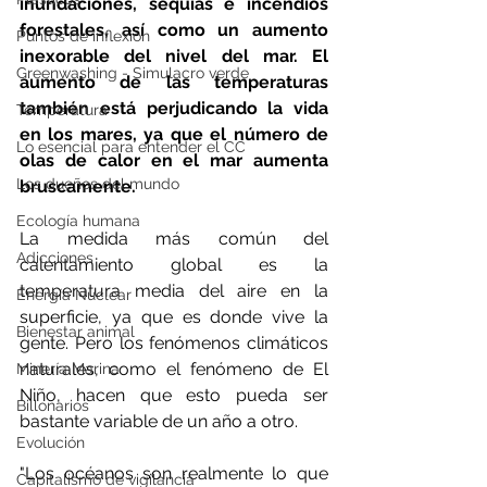
inundaciones, sequías e incendios 
forestales, así como un aumento 
Puntos de inflexión
inexorable del nivel del mar. El 
Greenwashing - Simulacro verde
aumento de las temperaturas 
también está perjudicando la vida 
Temperatura
en los mares, ya que el número de 
Lo esencial para entender el CC
olas de calor en el mar aumenta 
Los dueños del mundo
bruscamente.
Ecología humana
La medida más común del 
Adicciones
calentamiento global es la 
temperatura media del aire en la 
Energía Nuclear
superficie, ya que es donde vive la 
Bienestar animal
gente. Pero los fenómenos climáticos 
naturales, como el fenómeno de El 
Minería Marina
Niño, hacen que esto pueda ser 
Billonarios
bastante variable de un año a otro.
Evolución
"Los océanos son realmente lo que 
Capitalismo de vigilancia