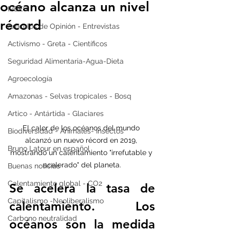
océano alcanza un nivel
IPBES
récord
Artículos de Opinión - Entrevistas
Activismo - Greta - Científicos
Seguridad Alimentaria-Agua-Dieta
Agroecología
Amazonas - Selvas tropicales - Bosq
Artico - Antártida - Glaciares
El calor de los océanos del mundo 
Biodiversidad - Animales- Insectos
alcanzó un nuevo récord en 2019, 
Bruno Latour en español
mostrando un calentamiento "irrefutable y 
acelerado" del planeta.
Buenas noticias
Calentamiento global - CO2
Se acelera la tasa de 
Capitalismo -Neoliberalismo
calentamiento. Los 
Carbono neutralidad
océanos son la medida 