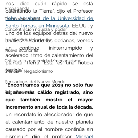
nos dice cuán rápido se está 
Propaganda
calentando la Tierra", dijo el Profesor 
John Abraham de la Universidad de 
Tecnología digital
Santo Tomás, en Minnesota,
 EE.UU., y 
Concentración riqueza y poder
uno de los equipos detrás del nuevo 
Los dueños del mundo
análisis. "Usando los océanos, vemos 
un continuo, ininterrumpido y 
Nueva economía
acelerado ritmo de calentamiento del 
Crítica a la modernidad/mecanicismo
planeta Tierra. Esta es una noticia 
terrible".
Ciencia - Negacionismo
Pensadores del Nuevo Mundo
"Encontramos que 2019 no sólo fue 
el año más cálido registrado, sino 
Regeneración
que también mostró el mayor 
incremento anual de toda la década,
un recordatorio aleccionador de que 
el calentamiento de nuestro planeta 
causado por el hombre continúa sin 
disminuir", dijo el profesor 
Michael 