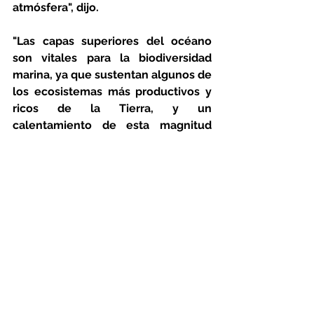
atmósfera", dijo.
"Las capas superiores del océano 
son vitales para la biodiversidad 
marina, ya que sustentan algunos de 
los ecosistemas más productivos y 
ricos de la Tierra, y un 
calentamiento de esta magnitud 
tendrá un impacto dramático en la 
vida marina", dijo Smale.
El nuevo análisis evalúa el calor en los 
2.000 metros superiores del océano, 
ya que es allí donde se recogen la 
mayoría de los datos. También es 
donde se acumula la gran mayoría 
del calor y donde vive la mayor parte 
de la vida marina.