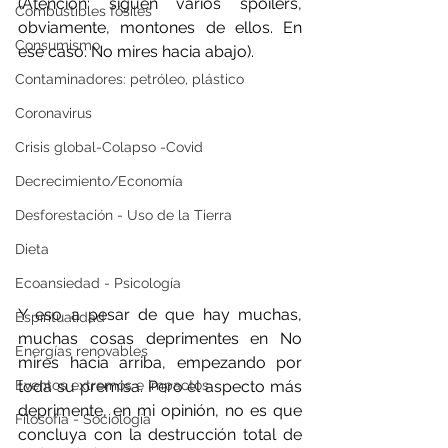
(Atención: siguen varios spoilers, 
Combustibles fósiles
obviamente, montones de ellos. En 
Consumismo
ese caso: No mires hacia abajo).
Contaminadores: petróleo, plástico
Coronavirus
Crisis global-Colapso -Covid
Decrecimiento/Economía
Desforestación - Uso de la Tierra
Dieta
Ecoansiedad - Psicología
Y eso a pesar de que hay muchas, 
Espiritualidad
muchas cosas deprimentes en No 
Energías renovables
mires hacia arriba, empezando por 
toda su premisa. Pero el aspecto más 
Eventos extremos e impactos
deprimente, en mi opinión, no es que 
Filosofía - Sociología
concluya con la destrucción total de 