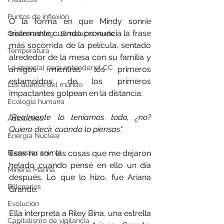
Puntos de inflexión
O la forma en que Mindy sonríe 
tristemente cuando pronuncia la frase 
Greenwashing - Simulacro verde
más socorrida de la película, sentado 
Temperatura
alrededor de la mesa con su familia y 
Lo esencial para entender el CC
amigos mientras los primeros 
estampidos de los primeros 
Los dueños del mundo
impactantes golpean en la distancia:
Ecología humana
"Realmente lo teníamos todo, ¿no? 
Adicciones
Quiero decir, cuando lo piensas".
Energía Nuclear
Esas no son las cosas que me dejaron 
Bienestar animal
helado cuando pensé en ello un día 
Minería Marina
después. Lo que lo hizo, fue Ariana 
Billonarios
Grande.
Evolución
Ella interpreta a Riley Bina, una estrella 
Capitalismo de vigilancia