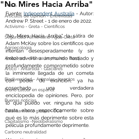
"No Mires Hacia Arriba"
IPBES
Fuente: 
Independent Australia
 - Autor: 
Artículos de Opinión - Entrevistas
Andrew P. Street - 1 de enero de 2022.
Activismo - Greta - Científicos
"No Mires Hacia Arriba", la sátira de 
Seguridad Alimentaria-Agua-Dieta
Adam McKay sobre los científicos que 
Agroecología
intentan desesperadamente (y sin 
éxito) advertir a un mundo hastiado y 
Amazonas - Selvas tropicales - Bosq
profundamente comprometido sobre 
Artico - Antártida - Glaciares
la inminente llegada de un cometa 
Biodiversidad - Animales- Insectos
con poder de extinción, ya ha 
cosechado una verdadera 
Bruno Latour en español
enciclopedia de opiniones. Pero, por 
Buenas noticias
lo que puedo ver, ninguna ha sido 
hasta ahora específicamente sobre 
Calentamiento global - CO2
qué es lo más deprimente sobre esta 
Capitalismo -Neoliberalismo
película profundamente deprimente.
Carbono neutralidad