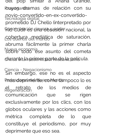
del pop similar a Ariana Grande, 
cuyos dramas de relación con su 
Propaganda
novio-convertido-en-ex-convertido-
Tecnología digital
prometido DJ Chello (interpretado por 
Concentración riqueza y poder
Kid Cudi) es una obsesión nacional, la 
cobertura mediática de saturación, 
Los dueños del mundo
abruma fácilmente la primer charla 
Nueva economía
sobre todo ese asunto del cometa 
durante la primer parte de la película.
Crítica a la modernidad/mecanicismo
Ciencia - Negacionismo
Sin embargo, ese no es el aspecto 
más deprimente, como tampoco lo es 
Pensadores del Nuevo Mundo
el retrato de los medios de 
Regeneración
comunicación que se rigen 
exclusivamente por los clics, con los 
globos oculares y las acciones como 
métrica completa de lo que 
constituye el periodismo, por muy 
deprimente que eso sea.