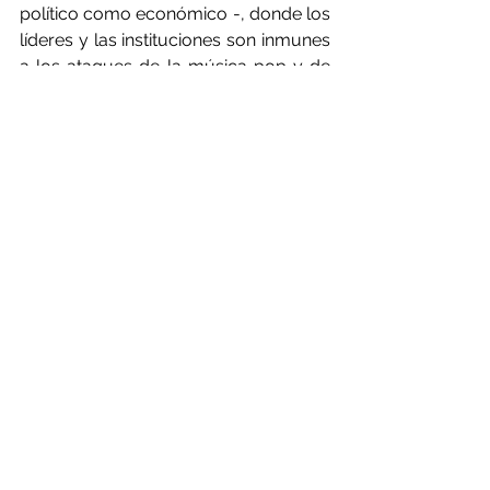
político como económico -, donde los 
líderes y las instituciones son inmunes 
a los ataques de la música pop y de 
Netflix. Ya sea que Riley Bina esté 
cantando una balada de poder o que 
Adam McKay esté haciendo una 
película, la catástrofe sigue llegando, 
su ritmo no se ha ralentizado en 
absoluto.
Y eso, amigos, es lo más deprimente 
de Don't Look Up: que incluso la 
película misma sabe lo poco que 
puede esperar hacer en realidad.
Eso me afectó especialmente. Como 
escritor y periodista, hace tiempo que 
quiero creer en el poder de las 
palabras para influir y provocar el 