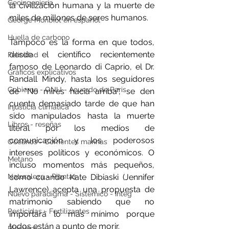
Geoingeniería
la civilización humana y la muerte de 
miles de millones de seres humanos.
George Monbiot en español
Huella de carbono
Tampoco es la forma en que todos, 
desde el científico recientemente 
Felicidad
famoso de Leonardo di Caprio, el Dr. 
Gráficos explicativos
Randall Mindy, hasta los seguidores 
Gobierno - ONU - Acuerdo de Paris
de "No mires hacia arriba", se den 
cuenta demasiado tarde de que han 
Injusticia climática
sido manipulados hasta la muerte 
Libros - reseñas
literal por los medios de 
comunicación y los poderosos 
Océanos - Corrientes marinas
intereses políticos y económicos. O 
Metano
incluso momentos más pequeños, 
como cuando Kate Dibiaski (Jennifer 
Naturaleza - Plantas
Lawrence) acepta una propuesta de 
Nuevo paradigma - Sistémico - Integ
matrimonio sabiendo que no 
Pesticidas - Fertilizantes
importará lo más mínimo porque 
todos están a punto de morir.
Plásticos